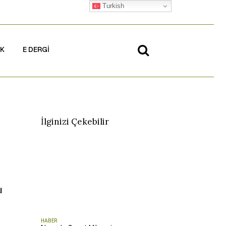
Turkish
İK
E DERGİ
İlginizi Çekebilir
i
HABER