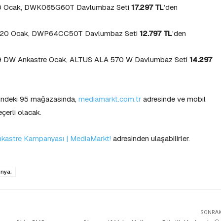
0 Ocak, DWK065G60T Davlumbaz Seti
17.297 TL
’den
20 Ocak, DWP64CC50T Davlumbaz Seti
12.797 TL
’den
9 DW Ankastre Ocak, ALTUS ALA 570 W Davlumbaz Seti
14.297
lindeki 95 mağazasında,
mediamarkt.com.tr
adresinde ve mobil
çerli olacak.
kastre Kampanyası | MediaMarkt!
adresinden ulaşabilirler.
anya,
SONRAKI