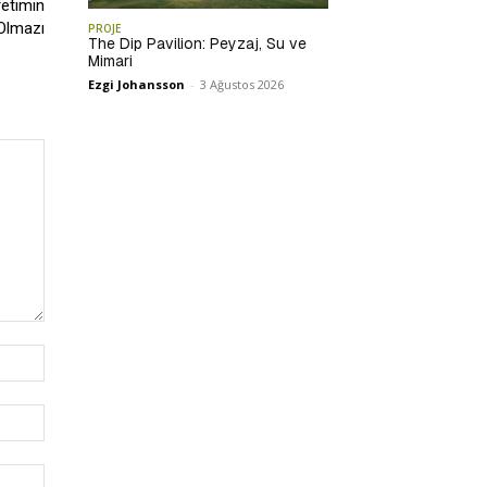
retimin
Olmazı
PROJE
The Dip Pavilion: Peyzaj, Su ve
Mimari
Ezgi Johansson
-
3 Ağustos 2026
İsim:*
E-
Posta:*
Website: