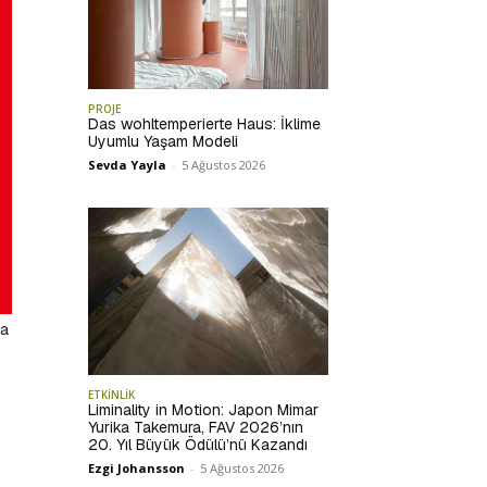
PROJE
Das wohltemperierte Haus: İklime
Uyumlu Yaşam Modeli
Sevda Yayla
-
5 Ağustos 2026
na
ETKİNLİK
Liminality in Motion: Japon Mimar
Yurika Takemura, FAV 2026’nın
20. Yıl Büyük Ödülü’nü Kazandı
Ezgi Johansson
-
5 Ağustos 2026