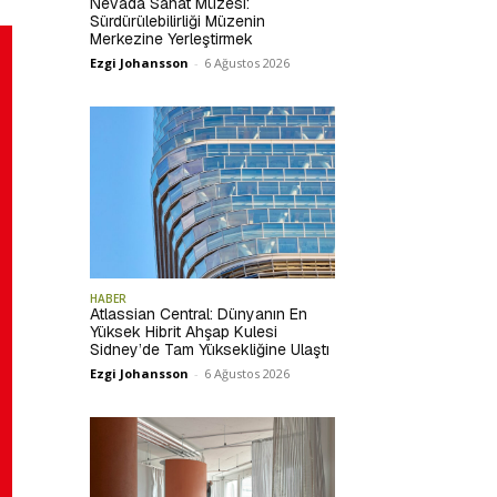
Nevada Sanat Müzesi:
Sürdürülebilirliği Müzenin
Merkezine Yerleştirmek
Ezgi Johansson
-
6 Ağustos 2026
HABER
Atlassian Central: Dünyanın En
Yüksek Hibrit Ahşap Kulesi
Sidney’de Tam Yüksekliğine Ulaştı
Ezgi Johansson
-
6 Ağustos 2026