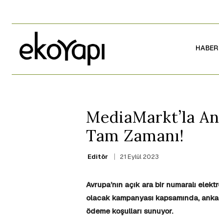
HABER
MediaMarkt’la An
Tam Zamanı!
21 Eylül 2023
Editör
Avrupa’nın açık ara bir numaralı elek
olacak kampanyası kapsamında, ankastre
ödeme koşulları sunuyor.