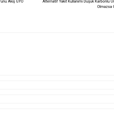
orunu Akiş GYO
Alternatif Yakıt Kullanımı Düşük Karbonlu Ü
Olmazsa 