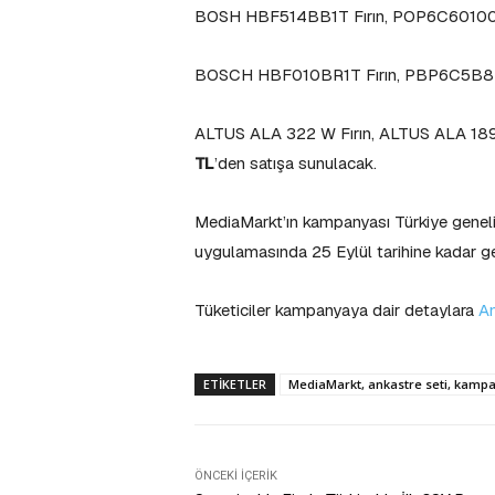
BOSH HBF514BB1T Fırın, POP6C6010
BOSCH HBF010BR1T Fırın, PBP6C5B8
ALTUS ALA 322 W Fırın, ALTUS ALA 18
TL
’den satışa sunulacak.
MediaMarkt’ın kampanyası Türkiye gene
uygulamasında 25 Eylül tarihine kadar ge
Tüketiciler kampanyaya dair detaylara
An
ETIKETLER
MediaMarkt, ankastre seti, kamp
ÖNCEKI İÇERIK