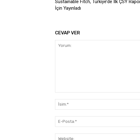
Sustainable Fitch, Türkiye’de İlk ÇSY Rap
İçin Yayınladı
CEVAP VER
Yorum: