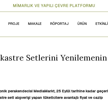
MİMARLIK VE YAPILI ÇEVRE PLATFORMU
PROJE
MAKALE
RÖPORTAJ
ÜRÜN
ETKİNL
kastre Setlerini Yenilemenin
tronik perakendecisi MediaMarkt,
25 Eylül tarihine kadar geçerl
 seti alışverişi yapan tüketicilere avantajlı fiyat ve cazip