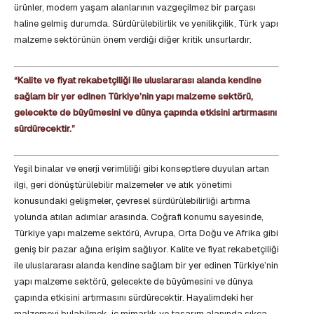
ürünler, modern yaşam alanlarının vazgeçilmez bir parçası
haline gelmiş durumda. Sürdürülebilirlik ve yenilikçilik, Türk yapı
malzeme sektörünün önem verdiği diğer kritik unsurlardır.
“Kalite ve fiyat rekabetçiliği ile uluslararası alanda kendine
sağlam bir yer edinen Türkiye’nin yapı malzeme sektörü,
gelecekte de büyümesini ve dünya çapında etkisini artırmasını
sürdürecektir.”
Yeşil binalar ve enerji verimliliği gibi konseptlere duyulan artan
ilgi, geri dönüştürülebilir malzemeler ve atık yönetimi
konusundaki gelişmeler, çevresel sürdürülebilirliği artırma
yolunda atılan adımlar arasında. Coğrafi konumu sayesinde,
Türkiye yapı malzeme sektörü, Avrupa, Orta Doğu ve Afrika gibi
geniş bir pazar ağına erişim sağlıyor. Kalite ve fiyat rekabetçiliği
ile uluslararası alanda kendine sağlam bir yer edinen Türkiye’nin
yapı malzeme sektörü, gelecekte de büyümesini ve dünya
çapında etkisini artırmasını sürdürecektir. Hayalimdeki her
malzemeyi bulabilmek, iç mimarlık ve tasarım alanında sıkça