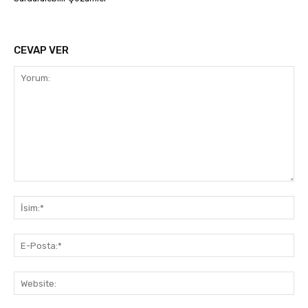
CEVAP VER
Yorum:
İsi
E-
Pos
Web