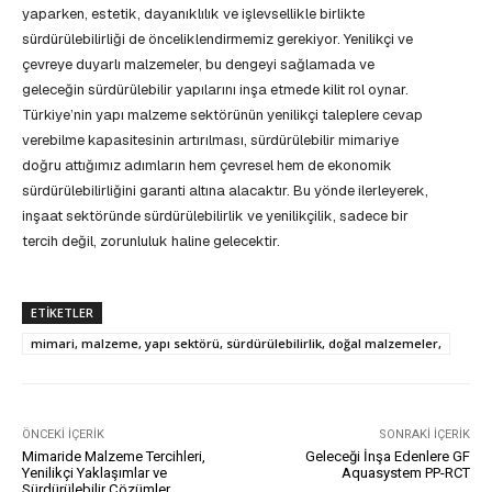
yaparken, estetik, dayanıklılık ve işlevsellikle birlikte
sürdürülebilirliği de önceliklendirmemiz gerekiyor. Yenilikçi ve
çevreye duyarlı malzemeler, bu dengeyi sağlamada ve
geleceğin sürdürülebilir yapılarını inşa etmede kilit rol oynar.
Türkiye’nin yapı malzeme sektörünün yenilikçi taleplere cevap
verebilme kapasitesinin artırılması, sürdürülebilir mimariye
doğru attığımız adımların hem çevresel hem de ekonomik
sürdürülebilirliğini garanti altına alacaktır. Bu yönde ilerleyerek,
inşaat sektöründe sürdürülebilirlik ve yenilikçilik, sadece bir
tercih değil, zorunluluk haline gelecektir.
ETIKETLER
mimari, malzeme, yapı sektörü, sürdürülebilirlik, doğal malzemeler,
ÖNCEKI İÇERIK
SONRAKI İÇERIK
Mimaride Malzeme Tercihleri,
Geleceği İnşa Edenlere GF
Yenilikçi Yaklaşımlar ve
Aquasystem PP-RCT
Sürdürülebilir Çözümler