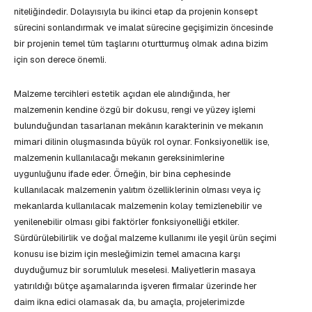
niteliğindedir. Dolayısıyla bu ikinci etap da projenin konsept
sürecini sonlandırmak ve imalat sürecine geçişimizin öncesinde
bir projenin temel tüm taşlarını oturtturmuş olmak adına bizim
için son derece önemli.
Malzeme tercihleri estetik açıdan ele alındığında, her
malzemenin kendine özgü bir dokusu, rengi ve yüzey işlemi
bulunduğundan tasarlanan mekânın karakterinin ve mekanın
mimari dilinin oluşmasında büyük rol oynar. Fonksiyonellik ise,
malzemenin kullanılacağı mekanın gereksinimlerine
uygunluğunu ifade eder. Örneğin, bir bina cephesinde
kullanılacak malzemenin yalıtım özelliklerinin olması veya iç
mekanlarda kullanılacak malzemenin kolay temizlenebilir ve
yenilenebilir olması gibi faktörler fonksiyonelliği etkiler.
Sürdürülebilirlik ve doğal malzeme kullanımı ile yeşil ürün seçimi
konusu ise bizim için mesleğimizin temel amacına karşı
duyduğumuz bir sorumluluk meselesi. Maliyetlerin masaya
yatırıldığı bütçe aşamalarında işveren firmalar üzerinde her
daim ikna edici olamasak da, bu amaçla, projelerimizde