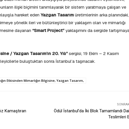
 bunların ilişki biçimini tanımlayarak bir sistem yaratmaya çalışan ve
anlayışla hareket eden
Yazgan Tasarım
üretimlerinin arka planındaki,
irmeye yönelik ileri ve bütünleştirici bir yaklaşım olan ve mimarlığı
enmesine dayanan
“Smart Project”
yaklaşımını da sergide tartışmay
sine / Yazgan Tasarım’ın 20. Yılı”
sergisi, 19 Ekim – 2 Kasım
leyicilerle buluştuktan sonra İstanbul’a taşınacak.
ğın Etkisinden Mimarlığın Bilgisine, Yazgan Tasarım,
SONRAKI
Göz Kamaştıran
Ödül İstanbul’da İki Blok Tamamlandı Dai
Teslimleri 