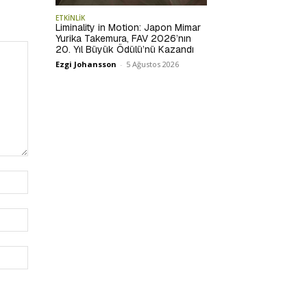
ETKİNLİK
Liminality in Motion: Japon Mimar
Yurika Takemura, FAV 2026’nın
20. Yıl Büyük Ödülü’nü Kazandı
Ezgi Johansson
-
5 Ağustos 2026
İsim:*
E-
Posta:*
Website: