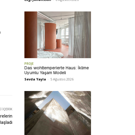
a
PROJE
Das wohltemperierte Haus: İklime
Uyumlu Yaşam Modeli
Sevda Yayla
-
5 Ağustos 2026
 İÇERIK
relerin
Başladı