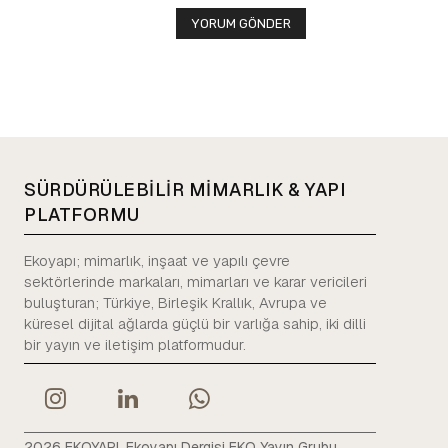
SÜRDÜRÜLEBİLİR MİMARLIK & YAPI
PLATFORMU
Ekoyapı; mimarlık, inşaat ve yapılı çevre
sektörlerinde markaları, mimarları ve karar vericileri
buluşturan; Türkiye, Birleşik Krallık, Avrupa ve
küresel dijital ağlarda güçlü bir varlığa sahip, iki dilli
bir yayın ve iletişim platformudur.
2026 EKOYAPI. Ekoyapı Dergisi EKO Yayın Grubu