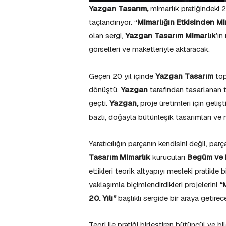
Yazgan Tasarım,
mimarlık pratiğindeki 2
taçlandırıyor. “
Mimarlığın Etkisinden Mim
olan sergi,
Yazgan Tasarım Mimarlık
’ın
görselleri ve maketleriyle aktaracak.
Geçen 20 yıl içinde
Yazgan Tasarım
top
dönüştü.
Yazgan
tarafından tasarlanan
geçti.
Yazgan,
proje üretimleri için gelişt
bazlı, doğayla bütünleşik tasarımları ve 
Yaratıcılığın parçanın kendisini değil, par
Tasarım Mimarlık
kurucuları
Begüm ve 
ettikleri teorik altyapıyı mesleki pratikle b
yaklaşımla biçimlendirdikleri projelerini
“
20. Yılı”
başlıklı sergide bir araya getirec
Teori ile pratiği birleştiren bütüncül ve b