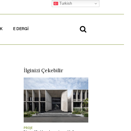
Turkish
İK
E DERGİ
İlginizi Çekebilir
PROJE