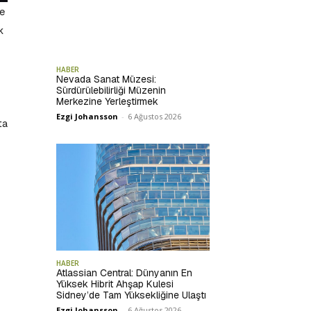
le
k
HABER
Nevada Sanat Müzesi:
Sürdürülebilirliği Müzenin
Merkezine Yerleştirmek
Ezgi Johansson
-
6 Ağustos 2026
ta
HABER
Atlassian Central: Dünyanın En
Yüksek Hibrit Ahşap Kulesi
Sidney’de Tam Yüksekliğine Ulaştı
Ezgi Johansson
-
6 Ağustos 2026