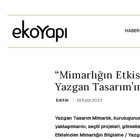
HABER
“Mimarlığın Etkis
Yazgan Tasarım’ın
26 Eylül 2023
Editör
Yazgan Tasarım Mimarlık, kuruluşunun 
yaklaşımlarını, seçili projeleri, görsel
Etkisinden Mimarlığın Bilgisine / Yazga