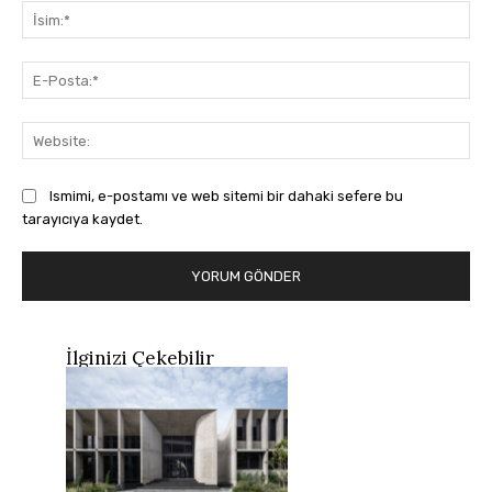
İsi
E-
Pos
Web
Ismimi, e-postamı ve web sitemi bir dahaki sefere bu
tarayıcıya kaydet.
İlginizi Çekebilir