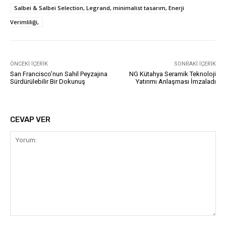
Salbei & Salbei Selection, Legrand, minimalist tasarım, Enerji
Verimliliği,
ÖNCEKI İÇERIK
SONRAKI İÇERIK
San Francisco’nun Sahil Peyzajına
NG Kütahya Seramik Teknoloji
Sürdürülebilir Bir Dokunuş
Yatırımı Anlaşması İmzaladı
CEVAP VER
Yorum: