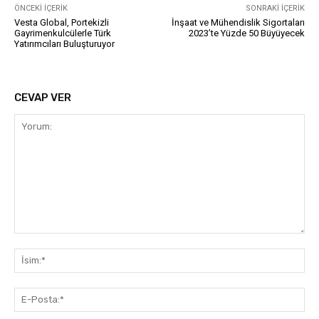
ÖNCEKI İÇERIK
SONRAKI İÇERIK
Vesta Global, Portekizli
İnşaat ve Mühendislik Sigortaları
Gayrimenkulcülerle Türk
2023’te Yüzde 50 Büyüyecek
Yatırımcıları Buluşturuyor
CEVAP VER
Yorum:
İsi
E-
Pos