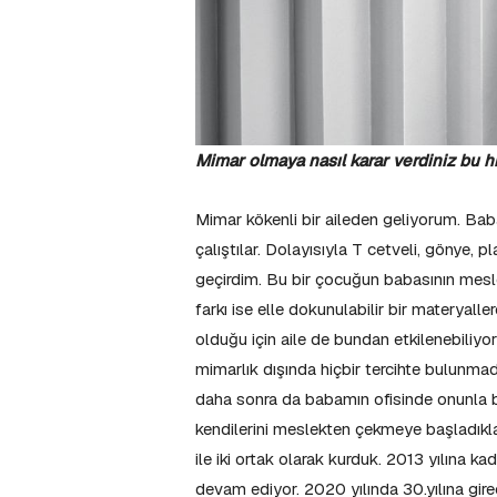
Mimar olmaya nasıl karar verdiniz bu h
Mimar kökenli bir aileden geliyorum. Bab
çalıştılar. Dolayısıyla T cetveli, gönye, p
geçirdim. Bu bir çocuğun babasının mesl
farkı ise elle dokunulabilir bir materyalle
olduğu için aile de bundan etkilenebiliyor
mimarlık dışında hiçbir tercihte bulunmad
daha sonra da babamın ofisinde onunla bi
kendilerini meslekten çekmeye başladıkl
ile iki ortak olarak kurduk. 2013 yılına k
devam ediyor. 2020 yılında 30.yılına girece