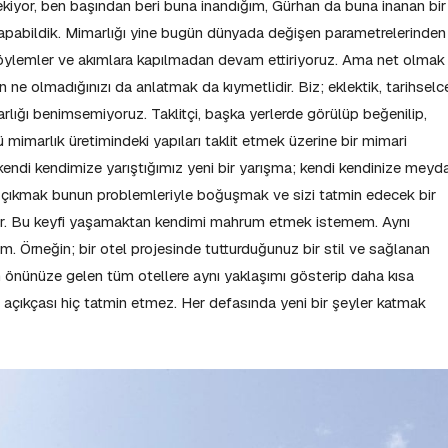
kiyor, ben başından beri buna inandığım, Gürhan da buna inanan bir
yapabildik. Mimarlığı yine bugün dünyada değişen parametrelerinden
 söylemler ve akımlara kapılmadan devam ettiriyoruz. Ama net olmak
 ne olmadığınızı da anlatmak da kıymetlidir. Biz; eklektik, tarihselc
rlığı benimsemiyoruz. Taklitçi, başka yerlerde görülüp beğenilip,
imarlık üretimindeki yapıları taklit etmek üzerine bir mimari
endi kendimize yarıştığımız yeni bir yarışma; kendi kendinize meyd
n çıkmak bunun problemleriyle boğuşmak ve sizi tatmin edecek bir
tir. Bu keyfi yaşamaktan kendimi mahrum etmek istemem. Aynı
 Örneğin; bir otel projesinde tutturduğunuz bir stil ve sağlanan
 önünüze gelen tüm otellere aynı yaklaşımı gösterip daha kısa
 açıkçası hiç tatmin etmez. Her defasında yeni bir şeyler katmak