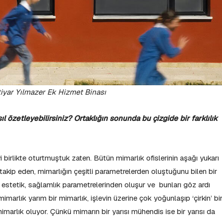
tiyar Yılmazer Ek Hizmet Binası
l özetleyebilirsiniz? Ortaklığın sonunda bu çizgide bir farklılık
i birlikte oturtmuştuk zaten. Bütün mimarlık ofislerinin aşağı yukarı
takip eden, mimarlığın çeşitli parametrelerden oluştuğunu bilen bir
v, estetik, sağlamlık parametrelerinden oluşur ve bunları göz ardı
marlık yarım bir mimarlık, işlevin üzerine çok yoğunlaşıp ‘çirkin’ bi
imarlık oluyor. Çünkü mimarın bir yarısı mühendis ise bir yarısı da