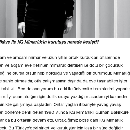
ikâye ile KG Mimarlık’ın kuruluşu nerede kesişti?
am ve amcam mimar ve uzun yıllar ortak kurdukları ofislerinde
lan ve akşam eve getirilen mimarlık dergileri ile dolu bir çocukluk
eği ne olursa olsun hep gördüğü ve yaşadığı bir durumdur. Mimarlığ
re sahip olmasıdır, ofis çalışmasının dışında da eve taşınabilen işler
 tabii ki… Ben de sanıyorum bu etki ile üniversite tercihlerimi yapark
ım. İyi puan aldığım için de ilk sıraya yazdığım akademiyi kazandım
rlikte çalışmaya başladım. Onlar yaşları itibariyle yavaş yavaş
arı döneme denk gelen 1990 yılında KG Mimarlık’ı Gürhan Bakırküre
adar da bu ortaklık devam etti. Ortaklığımız bitse dahi KG Mimarlık
k. Bu Türkiye’deki şirket ve kuruluşlar için kısa bir süre değildir.