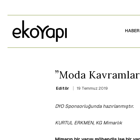
HABER
”Moda Kavramları
19 Temmuz 2019
Editör
DYO Sponsorluğunda hazırlanmıştır.
KURTUL ERKMEN, KG Mimarlık
Mimarın bir yarısı mühendis ise bir ya