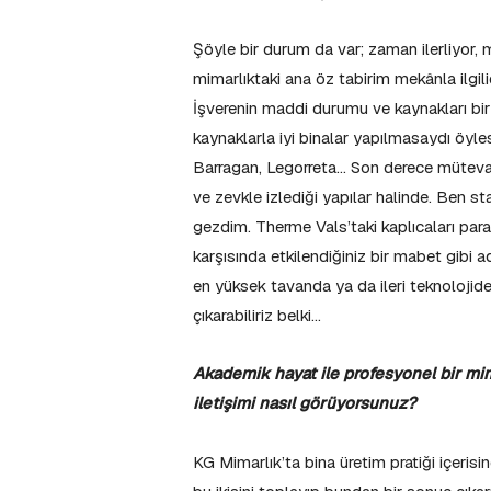
Şöyle bir durum da var; zaman ilerliyor
mimarlıktaki ana öz tabirim mekânla ilgil
İşverenin maddi durumu ve kaynakları bir 
kaynaklarla iyi binalar yapılmasaydı öyl
Barragan, Legorreta… Son derece mütevazı
ve zevkle izlediği yapılar halinde. Ben s
gezdim. Therme Vals’taki kaplıcaları par
karşısında etkilendiğiniz bir mabet gib
en yüksek tavanda ya da ileri teknolojid
çıkarabiliriz belki…
Akademik hayat ile profesyonel bir mim
iletişimi nasıl görüyorsunuz?
KG Mimarlık’ta bina üretim pratiği içeris