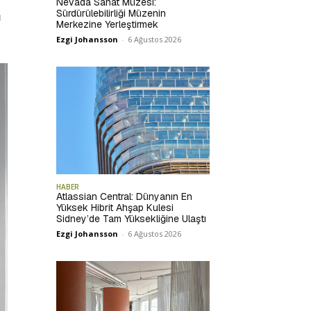
Nevada Sanat Müzesi:
Sürdürülebilirliği Müzenin
ı
Merkezine Yerleştirmek
Ezgi Johansson
-
6 Ağustos 2026
HABER
Atlassian Central: Dünyanın En
Yüksek Hibrit Ahşap Kulesi
Sidney’de Tam Yüksekliğine Ulaştı
Ezgi Johansson
-
6 Ağustos 2026