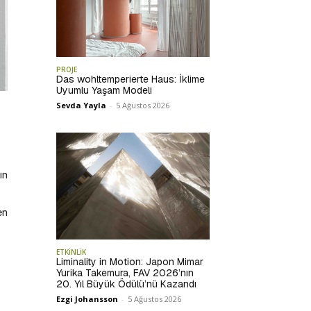
PROJE
Das wohltemperierte Haus: İklime
Uyumlu Yaşam Modeli
Sevda Yayla
-
5 Ağustos 2026
ın
en
ETKİNLİK
Liminality in Motion: Japon Mimar
Yurika Takemura, FAV 2026’nın
20. Yıl Büyük Ödülü’nü Kazandı
Ezgi Johansson
-
5 Ağustos 2026