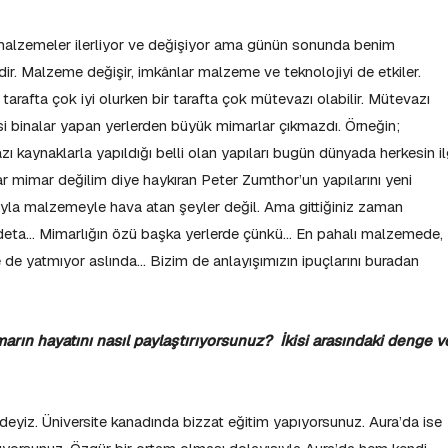
, malzemeler ilerliyor ve değişiyor ama günün sonunda benim
idir. Malzeme değişir, imkânlar malzeme ve teknolojiyi de etkiler.
tarafta çok iyi olurken bir tarafta çok mütevazı olabilir. Mütevazı
esi binalar yapan yerlerden büyük mimarlar çıkmazdı. Örneğin;
 kaynaklarla yapıldığı belli olan yapıları bugün dünyada herkesin il
tar mimar değilim diye haykıran Peter Zumthor’un yapılarını yeni
ayla malzemeyle hava atan şeyler değil. Ama gittiğiniz zaman
i adeta… Mimarlığın özü başka yerlerde çünkü… En pahalı malzemede,
e de yatmıyor aslında… Bizim de anlayışımızın ipuçlarını buradan
arın hayatını nasıl paylaştırıyorsunuz? İkisi arasındaki denge v
indeyiz. Üniversite kanadında bizzat eğitim yapıyorsunuz. Aura’da ise