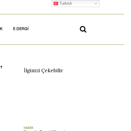
Turkish
İK
E DERGİ
”
İlginizi Çekebilir
HABER