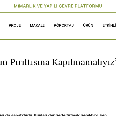
MİMARLIK VE YAPILI ÇEVRE PLATFORMU
PROJE
MAKALE
RÖPORTAJ
ÜRÜN
ETKİNL
n Pırıltısına Kapılmamalıyız
rısı da sanatkârdır. Bunları dengede tutmak gerekiyor, ben