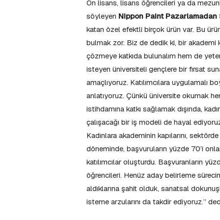
Ön lisans, lisans öğrencileri ya da mezunl
söyleyen
Nippon Paint Pazarlamadan 
katan özel efektli birçok ürün var. Bu ürü
bulmak zor. Biz de dedik ki, bir akademi
çözmeye katkıda bulunalım hem de yetene
isteyen üniversiteli gençlere bir fırsat
amaçlıyoruz. Katılımcılara uygulamalı boy
anlatıyoruz. Çünkü üniversite okumak heme
istihdamına katkı sağlamak dışında, kadın 
çalışacağı bir iş modeli de hayal ediyoru
Kadınlara akademinin kapılarını, sektörde 
döneminde, başvuruların yüzde 70’i onlard
katılımcılar oluşturdu. Başvuranların yüzd
öğrencileri. Henüz aday belirleme süreci
aldıklarına şahit olduk, sanatsal dokunuşl
isteme arzularını da takdir ediyoruz.” de