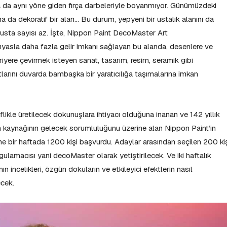
ya da aynı yöne giden fırça darbeleriyle boyanmıyor. Günümüzdeki
na da dekoratif bir alan… Bu durum, yepyeni bir ustalık alanını da
 usta sayısı az. İşte, Nippon Paint DecoMaster Art
asla daha fazla gelir imkanı sağlayan bu alanda, desenlere ve
 kariyere çevirmek isteyen sanat, tasarım, resim, seramik gibi
tlarını duvarda bambaşka bir yaratıcılığa taşımalarına imkan
riflikle üretilecek dokunuşlara ihtiyacı olduğuna inanan ve 142 yıllık
n kaynağının gelecek sorumluluğunu üzerine alan Nippon Paint’in
e bir haftada 1200 kişi başvurdu. Adaylar arasından seçilen 200 kiş
lamacısı yani decoMaster olarak yetiştirilecek. Ve iki haftalık
incelikleri, özgün dokuların ve etkileyici efektlerin nasıl
ecek.