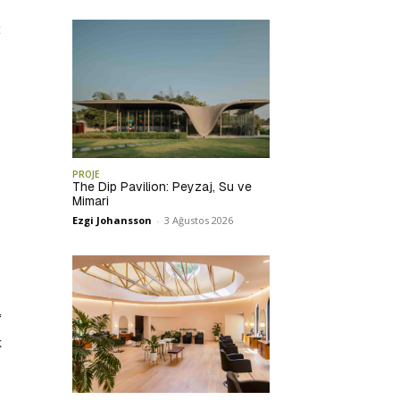
t
PROJE
The Dip Pavilion: Peyzaj, Su ve
Mimari
Ezgi Johansson
-
3 Ağustos 2026
f
k