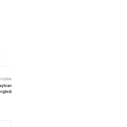
 İÇERIK
aştıran
rgiledi