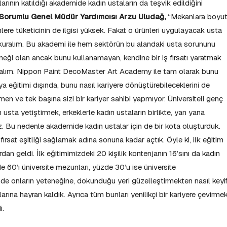
arının katıldığı akademide kadın ustaların da teşvik edildiğini
Sorumlu Genel Müdür Yardımcısı Arzu Uludağ,
“Mekanlara boyu
nlere tüketicinin de ilgisi yüksek. Fakat o ürünleri uygulayacak usta
 kuralım. Bu akademi ile hem sektörün bu alandaki usta sorununu
ği olan ancak bunu kullanamayan, kendine bir iş fırsatı yaratmak
 sunalım. Nippon Paint DecoMaster Art Academy ile tam olarak bunu
a eğitimi dışında, bunu nasıl kariyere dönüştürebileceklerini de
n ve tek başına sizi bir kariyer sahibi yapmıyor. Üniversiteli genç
usta yetiştirmek, erkeklerle kadın ustaların birlikte, yan yana
z. Bu nedenle akademide kadın ustalar için de bir kota oluşturduk.
fırsat eşitliği sağlamak adına sonuna kadar açtık. Öyle ki, ilk eğitim
an geldi. İlk eğitimimizdeki 20 kişilik kontenjanın 16’sını da kadın
e 60’ı üniversite mezunları, yüzde 30’u ise üniversite
nde onların yeteneğine, dokunduğu yeri güzelleştirmekten nasıl keyi
arına hayran kaldık. Ayrıca tüm bunları yenilikçi bir kariyere çevirme
di.