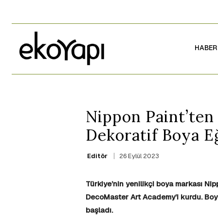
HABER
Nippon Paint’ten
Dekoratif Boya Eğ
26 Eylül 2023
Editör
Türkiye’nin yenilikçi boya markası Nipp
DecoMaster Art Academy’i kurdu. Boya 
başladı.