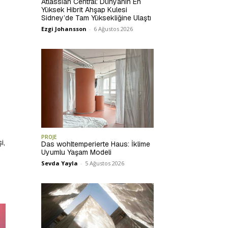
Atlassian Central: Dünyanın En
Yüksek Hibrit Ahşap Kulesi
Sidney’de Tam Yüksekliğine Ulaştı
Ezgi Johansson
-
6 Ağustos 2026
PROJE
i,
Das wohltemperierte Haus: İklime
Uyumlu Yaşam Modeli
Sevda Yayla
-
5 Ağustos 2026