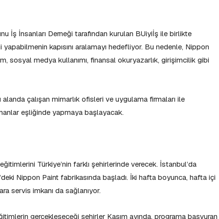
 İş İnsanları Derneği tarafından kurulan BUiyiİş ile birlikte
işini yapabilmenin kapısını aralamayı hedefliyor. Bu nedenle, Nippon
 sosyal medya kullanımı, finansal okuryazarlık, girişimcilik gibi
 alanda çalışan mimarlık ofisleri ve uygulama firmaları ile
uzmanlar eşliğinde yapmaya başlayacak.
imlerini Türkiye’nin farklı şehirlerinde verecek. İstanbul’da
eki Nippon Paint fabrikasında başladı. İki hafta boyunca, hafta içi
lara servis imkanı da sağlanıyor.
 eğitimlerin gerçekleşeceği şehirler Kasım ayında, programa başvuran