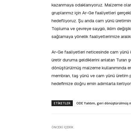
kazanmaya odaklanıyoruz. Malzeme ola
gruplarımız için Ar-Ge faaliyetleri gerçe
hedefliyoruz. Şu anda cam yünü üretimi
Topluma ve çevreye saygılı, iklim değişikl
sağlamaya yönelik faaliyetlerimize aralı
Ar-Ge faaliyetleri neticesinde cam yünü
üretir duruma geldiklerini anlatan Turan ş
dönüştürülmüş malzeme kullanımında en 
membran, taş yünü ve cam yünü üretim p
hedefimize doğru emin adımlarla ilerliyo
ETIKETLER
ODE Yalıtım, geri dönüştürülmüş
ÖNCEKI İÇERIK