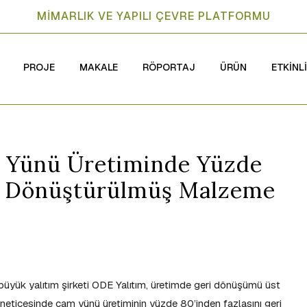
MİMARLIK VE YAPILI ÇEVRE PLATFORMU
PROJE
MAKALE
RÖPORTAJ
ÜRÜN
ETKİNL
 Yünü Üretiminde Yüzde
ri Dönüştürülmüş Malzeme
 büyük yalıtım şirketi ODE Yalıtım, üretimde geri dönüşümü üst
ri neticesinde cam yünü üretiminin yüzde 80’inden fazlasını geri