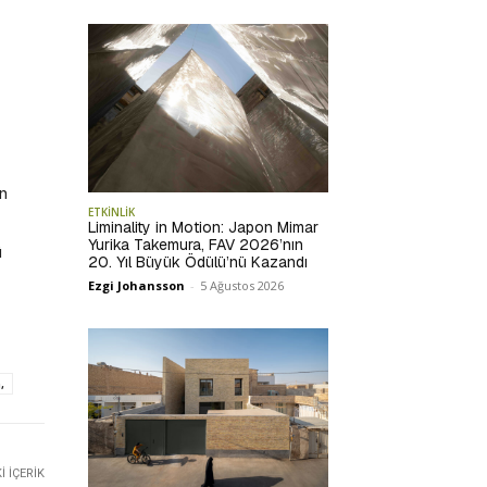
en
ETKİNLİK
Liminality in Motion: Japon Mimar
Yurika Takemura, FAV 2026’nın
ü
20. Yıl Büyük Ödülü’nü Kazandı
Ezgi Johansson
-
5 Ağustos 2026
,
 İÇERIK