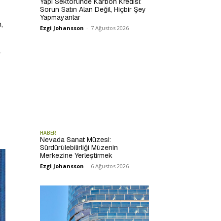
Yapı Sektöründe Karbon Kredisi:
Sorun Satın Alan Değil, Hiçbir Şey
Yapmayanlar
,
Ezgi Johansson
-
7 Ağustos 2026
.
HABER
Nevada Sanat Müzesi:
Sürdürülebilirliği Müzenin
Merkezine Yerleştirmek
Ezgi Johansson
-
6 Ağustos 2026