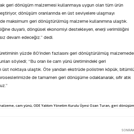
rak geri dönüşüm malzemesi kullanmaya uygun olan tüm ürün
kleştiriyor, dönüşüm oranlarında en üst seviyelere ulaşmayı
nde maksimum geri dönüştürülmüş malzeme kullanımına ulaştık.
iğine duyarlı, döngüsel ekonomiyi destekleyen, enerji verimliliğini
ksız devam edeceğiz.” dedi.
 üretiminin yüzde 80’inden fazlasını geri dönüştürülmüş malzemed
unları söyledi; “Bu oran ile cam yünü üretimindeki geri
üst noktaya ulaştık. Öte yandan ekstrüde polistren köpük, bitüml
roseslerimizde de tamamen geri dönüşüme odaklanarak, sıfır atık
ruz.”
 malzeme, cam yünü, ODE Yalıtım Yönetim Kurulu Üyesi Ozan Turan, geri dönüşüm
SONRAKI