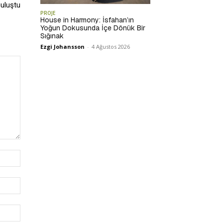
Buluştu
PROJE
House in Harmony: İsfahan’ın
Yoğun Dokusunda İçe Dönük Bir
Sığınak
Ezgi Johansson
-
4 Ağustos 2026
İsim:*
E-
Posta:*
Website: