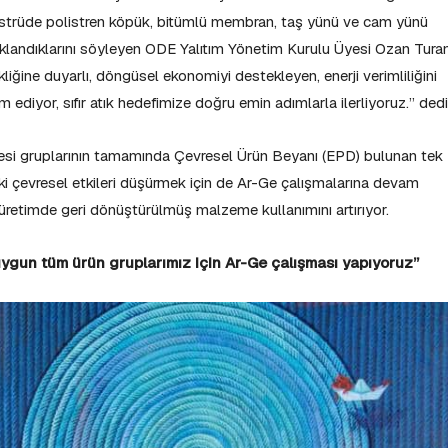
trüde polistren köpük, bitümlü membran, taş yünü ve cam yünü
landıklarını söyleyen ODE Yalıtım Yönetim Kurulu Üyesi Ozan Turan
liğine duyarlı, döngüsel ekonomiyi destekleyen, enerji verimliliğini
ediyor, sıfır atık hedefimize doğru emin adımlarla ilerliyoruz.” dedi
emesi gruplarının tamamında Çevresel Ürün Beyanı (EPD) bulunan tek
eki çevresel etkileri düşürmek için de Ar-Ge çalışmalarına devam
üretimde geri dönüştürülmüş malzeme kullanımını artırıyor.
ygun tüm ürün gruplarımız için Ar-Ge çalışması yapıyoruz”