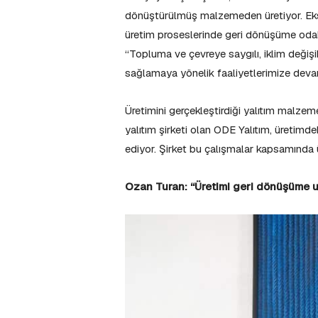
dönüştürülmüş malzemeden üretiyor. Eks
üretim proseslerinde geri dönüşüme odak
“Topluma ve çevreye saygılı, iklim değişik
sağlamaya yönelik faaliyetlerimize devam 
Üretimini gerçekleştirdiği yalıtım malz
yalıtım şirketi olan ODE Yalıtım, üretimd
ediyor. Şirket bu çalışmalar kapsamında 
Ozan Turan: “Üretimi geri dönüşüme u