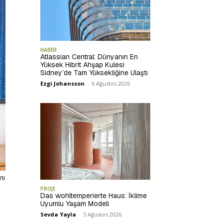
HABER
Atlassian Central: Dünyanın En
Yüksek Hibrit Ahşap Kulesi
Sidney’de Tam Yüksekliğine Ulaştı
Ezgi Johansson
-
6 Ağustos 2026
mı
PROJE
Das wohltemperierte Haus: İklime
Uyumlu Yaşam Modeli
Sevda Yayla
-
5 Ağustos 2026