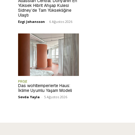
Atlassian Central: Dünyanın En
Yüksek Hibrit Ahşap Kulesi
Sidney’de Tam Yüksekliğine
Ulaştı
Ezgi Johansson
-
6 Ağustos 2026
PROJE
Das wohltemperierte Haus:
İklime Uyumlu Yaşam Modeli
Sevda Yayla
-
5 Ağustos 2026