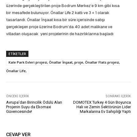
üzerinde gerçekleştirilen proje Bodrum Merkez’e 9 km gibi kısa
bir mesafede bulunuyor. Önallar Life 2 katlı ve 3 + 1 olarak
tasarlandı. Önallar İnşaat kısa bir süre içerisinde satışı
gerçekleşen proje üzerine Bodrum’da 40 adet malikane ve
villadan oluşacak yeni projelerinin de hazırlıklarına başladı
ETIKETLER
Kale Park Evleri projesi, Önallar İnşaat, proje, Önallar Flats projesi,
Önallar Life,
ÖNCEKI İÇERIK
SONRAKI İÇERIK
Avrupa’dan Birincilik Ödülü Alan
DOMOTEX Turkey 4 Gün Boyunca
Projenin Suyu da Ekomaxi
Halı ve Zemin Sektörünün Lider
Güvencesinde!
Markalarına Ev Sahipliği Yaptı
CEVAP VER