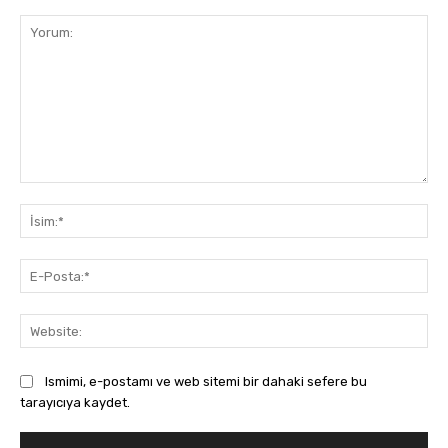
Yorum:
İsi
E-
Pos
Web
Ismimi, e-postamı ve web sitemi bir dahaki sefere bu
tarayıcıya kaydet.