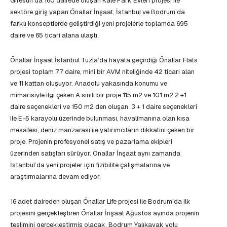
Giresun’da 160 dairede oluşan Kale Park Evleri projesi ile
sektöre giriş yapan Önallar İnşaat, İstanbul ve Bodrum’da
farklı konseptlerde geliştirdiği yeni projelerle toplamda 695
daire ve 65 ticari alana ulaştı.
Önallar İnşaat İstanbul Tuzla’da hayata geçirdiği Önallar Flats
projesi toplam 77 daire, mini bir AVM niteliğinde 42 ticari alan
ve 11 kattan oluşuyor. Anadolu yakasında konumu ve
mimarisiyle ilgi çeken A sınıfı bir proje 115 m2 ve 101 m2 2 +1
daire seçenekleri ve 150 m2 den oluşan 3 + 1 daire seçenekleri
ile E-5 karayolu üzerinde bulunması, havalimanına olan kısa
mesafesi, deniz manzarası ile yatırımcıların dikkatini çeken bir
proje. Projenin profesyonel satış ve pazarlama ekipleri
üzerinden satışları sürüyor. Önallar İnşaat aynı zamanda
İstanbul’da yeni projeler için fizibilite çalışmalarına ve
araştırmalarına devam ediyor.
16 adet daireden oluşan Önallar Life projesi ile Bodrum’da ilk
projesini gerçekleştiren Önallar İnşaat Ağustos ayında projenin
teslimini gerçekleştirmiş olacak. Bodrum Yalıkavak yolu