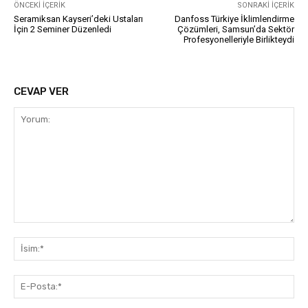
ÖNCEKI İÇERIK
SONRAKI İÇERIK
Seramiksan Kayseri’deki Ustaları
Danfoss Türkiye İklimlendirme
İçin 2 Seminer Düzenledi
Çözümleri, Samsun’da Sektör
Profesyonelleriyle Birlikteydi
CEVAP VER
Yorum:
İsi
E-
Pos