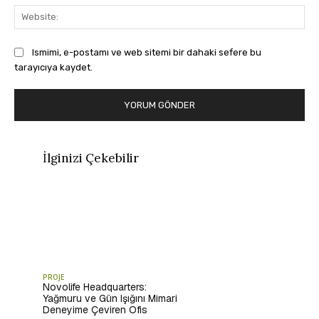
Web
Ismimi, e-postamı ve web sitemi bir dahaki sefere bu
tarayıcıya kaydet.
İlginizi Çekebilir
PROJE
Novolife Headquarters:
Yağmuru ve Gün Işığını Mimari
Deneyime Çeviren Ofis