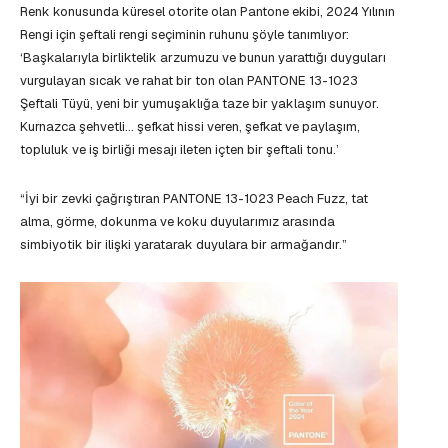
Renk konusunda küresel otorite olan Pantone ekibi, 2024 Yılının
Rengi için şeftali rengi seçiminin ruhunu şöyle tanımlıyor:
‘Başkalarıyla birliktelik arzumuzu ve bunun yarattığı duyguları
vurgulayan sıcak ve rahat bir ton olan PANTONE 13-1023
Şeftali Tüyü, yeni bir yumuşaklığa taze bir yaklaşım sunuyor.
Kurnazca şehvetli… şefkat hissi veren, şefkat ve paylaşım,
topluluk ve iş birliği mesajı ileten içten bir şeftali tonu.’
“İyi bir zevki çağrıştıran PANTONE 13-1023 Peach Fuzz, tat
alma, görme, dokunma ve koku duyularımız arasında
simbiyotik bir ilişki yaratarak duyulara bir armağandır.”