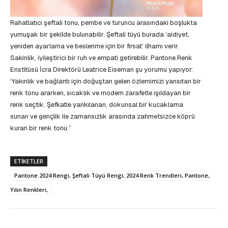
Rahatlatıcı şeftali tonu, pembe ve turuncu arasındaki boşlukta
yumuşak bir şekilde bulunabilir. Şeftali tüyü burada ‘aidiyet,
yeniden ayarlama ve beslenme için bir fırsat’ ilhamı verir.
Sakinlik, iyileştirici bir ruh ve empati getirebilir. Pantone Renk
Enstitüsü İcra Direktörü Leatrice Eiseman şu yorumu yapıyor:
‘Yakınlık ve bağlantı için doğuştan gelen özlemimizi yansıtan bir
renk tonu ararken, sıcaklık ve modern zarafetle ışıldayan bir
renk seçtik. Şefkatle yankılanan, dokunsal bir kucaklama
sunan ve gençlik ile zamansızlık arasında zahmetsizce köprü
kuran bir renk tonu.”
ETIKETLER
Pantone 2024 Rengi, Şeftali Tüyü Rengi, 2024 Renk Trendleri, Pantone,
Yılın Renkleri,