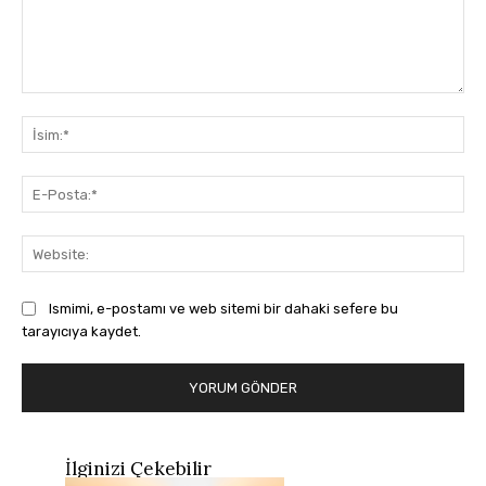
Yorum:
İsi
E-
Pos
Web
Ismimi, e-postamı ve web sitemi bir dahaki sefere bu
tarayıcıya kaydet.
İlginizi Çekebilir