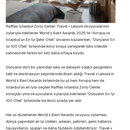
Raffles İstanbul Zorlu Center; Travel + Leisure okuyucularının
oylarıyla belirlenen World’s Best Awards 2025’te “Avrupa ve
İstanbul’un En İyi Şehir Oteli” ünvanını kazanırken, “Dünyanın En
İyi 100 Oteli” listesinde ikinci sıraya yerleşerek lüks otelcilik
sahnesinde farkını bir kez daha ortaya koydu.
Dünyanın dört bir yanından lüks ve deneyim odaklı gezginlerin
tatil ve destinasyon seçimlerinde ilham aldığı Travel + Leisure’ın
World’s Best Awards listesinde bu yıl hem Avrupa hem de
İstanbul’un en iyisi seçilen Raffles İstanbul Zorlu Center,
sonuçları yine okuyucuların oylarıyla belirlenen “Dünyanın En İyi
100 Oteli” listesinde ise ikinci sırada yer aldı.
Her yıl düzenlenen World’s Best Awards okuyucu oylaması,
dünya çapındaki en iyi otelleri, adaları, şehirleri, gemi hatlarını,
havayollarını, spaları ve daha fazlasını ödüllendiriyor. Travel +