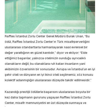
Raffles İstanbul Zorlu Center Genel Müdürü Burak Unan, “Bu
ödül, Raffles İstanbul Zorlu Center’ın Türk misafirperverliğini
uluslararası standartlarla harmanlayarak nasıl evrensel bir
değer yarattığının en güzel kanıtıdır,” diyor ve ekliyor: “Elde
ettiğimiz başarılar, yalnızca otelimizin sunduğu ayrıcalıklı
olanakların değil; bu olanaklara ruh katan insanların yani
ekibimizin özverisinin bir sonucudur. Avrupa ve İstanbul’un en iyi
şehir oteli ve dünyanın en iyi ikinci oteli seçilmemiz, söz konusu
kolektif adanmışlığın uluslararası düzeyde takdir edilmesidir.”
Kazandığı prestijli ödüllerle başarısını uluslararası boyuta bir
kez daha taşımanın gururunu yaşayan Raffles İstanbul Zorlu
Center, misafir memnuniyetini en üst düzeyde sunmaya ve