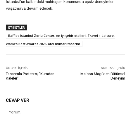
İstanbul’un kalbindeki muhteşem konumunda eşsiz deneyimler
yaşatmaya devam edecek.
ETIKETLER
Raffles İstanbul Zorlu Center, en iyi şehir otelleri, Travel + Leisure,
World’s Best Awards 2025, otel mimari tasarım
ÖNCEKI İÇERIK
SONRAKI İÇERIK
Tasarımla Protesto; “Kumdan
Maison Magi’den Bütünsel
Kaleler”
Deneyim
CEVAP VER