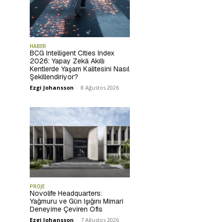
HABER
BCG Intelligent Cities Index
2026: Yapay Zekâ Akıllı
Kentlerde Yaşam Kalitesini Nasıl
Şekillendiriyor?
Ezgi Johansson
-
8 Ağustos 2026
PROJE
Novolife Headquarters:
Yağmuru ve Gün Işığını Mimari
Deneyime Çeviren Ofis
Ezgi Johansson
-
7 Ağustos 2026