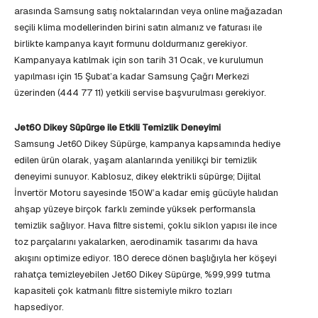
arasında Samsung satış noktalarından veya online mağazadan
seçili klima modellerinden birini satın almanız ve faturası ile
birlikte kampanya kayıt formunu doldurmanız gerekiyor.
Kampanyaya katılmak için son tarih 31 Ocak, ve kurulumun
yapılması için 15 Şubat’a kadar Samsung Çağrı Merkezi
üzerinden (444 77 11) yetkili servise başvurulması gerekiyor.
Jet60 Dikey Süpürge ile Etkili Temizlik Deneyimi
Samsung Jet60 Dikey Süpürge, kampanya kapsamında hediye
edilen ürün olarak, yaşam alanlarında yenilikçi bir temizlik
deneyimi sunuyor. Kablosuz, dikey elektrikli süpürge; Dijital
İnvertör Motoru sayesinde 150W’a kadar emiş gücüyle halıdan
ahşap yüzeye birçok farklı zeminde yüksek performansla
temizlik sağlıyor. Hava filtre sistemi, çoklu siklon yapısı ile ince
toz parçalarını yakalarken, aerodinamik tasarımı da hava
akışını optimize ediyor. 180 derece dönen başlığıyla her köşeyi
rahatça temizleyebilen Jet60 Dikey Süpürge, %99,999 tutma
kapasiteli çok katmanlı filtre sistemiyle mikro tozları
hapsediyor.