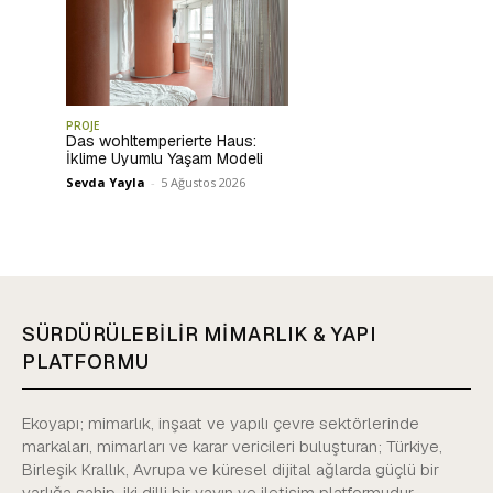
PROJE
Das wohltemperierte Haus:
İklime Uyumlu Yaşam Modeli
Sevda Yayla
-
5 Ağustos 2026
SÜRDÜRÜLEBİLİR MİMARLIK & YAPI
PLATFORMU
Ekoyapı; mimarlık, inşaat ve yapılı çevre sektörlerinde
markaları, mimarları ve karar vericileri buluşturan; Türkiye,
Birleşik Krallık, Avrupa ve küresel dijital ağlarda güçlü bir
varlığa sahip, iki dilli bir yayın ve iletişim platformudur.