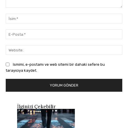
Yorum:
İsi
E-
Pos
Web
Ismimi, e-postamı ve web sitemi bir dahaki sefere bu
tarayıcıya kaydet.
İlginizi Çekebilir