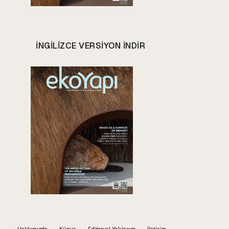
INGILIZCE VERSIYON INDIR
Hakkımızda
Künye
Editoryel Yaklaşım
İletişim