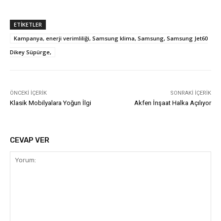
ETIKETLER
Kampanya, enerji verimliliği, Samsung klima, Samsung, Samsung Jet60
Dikey Süpürge,
ÖNCEKI İÇERIK
SONRAKI İÇERIK
Klasik Mobilyalara Yoğun İlgi
Akfen İnşaat Halka Açılıyor
CEVAP VER