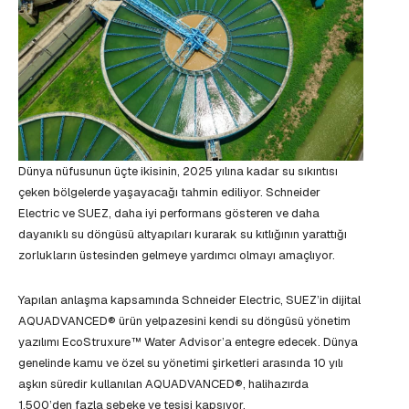
Dünya nüfusunun üçte ikisinin, 2025 yılına kadar su sıkıntısı
çeken bölgelerde yaşayacağı tahmin ediliyor. Schneider
Electric ve SUEZ, daha iyi performans gösteren ve daha
dayanıklı su döngüsü altyapıları kurarak su kıtlığının yarattığı
zorlukların üstesinden gelmeye yardımcı olmayı amaçlıyor.
Yapılan anlaşma kapsamında Schneider Electric, SUEZ’in dijital
AQUADVANCED® ürün yelpazesini kendi su döngüsü yönetim
yazılımı EcoStruxure™ Water Advisor’a entegre edecek. Dünya
genelinde kamu ve özel su yönetimi şirketleri arasında 10 yılı
aşkın süredir kullanılan AQUADVANCED®, halihazırda
1.500’den fazla şebeke ve tesisi kapsıyor.