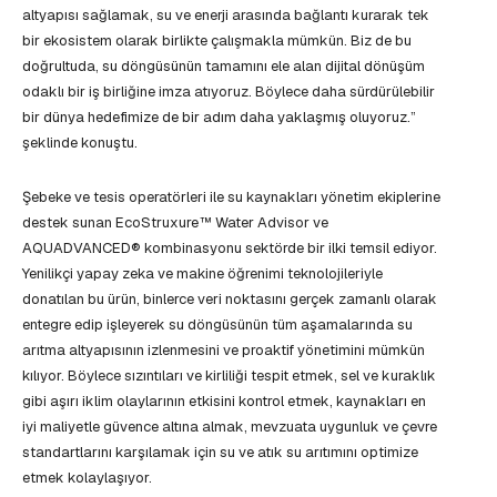
altyapısı sağlamak, su ve enerji arasında bağlantı kurarak tek
bir ekosistem olarak birlikte çalışmakla mümkün. Biz de bu
doğrultuda, su döngüsünün tamamını ele alan dijital dönüşüm
odaklı bir iş birliğine imza atıyoruz. Böylece daha sürdürülebilir
bir dünya hedefimize de bir adım daha yaklaşmış oluyoruz.”
şeklinde konuştu.
Şebeke ve tesis operatörleri ile su kaynakları yönetim ekiplerine
destek sunan EcoStruxure™ Water Advisor ve
AQUADVANCED® kombinasyonu sektörde bir ilki temsil ediyor.
Yenilikçi yapay zeka ve makine öğrenimi teknolojileriyle
donatılan bu ürün, binlerce veri noktasını gerçek zamanlı olarak
entegre edip işleyerek su döngüsünün tüm aşamalarında su
arıtma altyapısının izlenmesini ve proaktif yönetimini mümkün
kılıyor. Böylece sızıntıları ve kirliliği tespit etmek, sel ve kuraklık
gibi aşırı iklim olaylarının etkisini kontrol etmek, kaynakları en
iyi maliyetle güvence altına almak, mevzuata uygunluk ve çevre
standartlarını karşılamak için su ve atık su arıtımını optimize
etmek kolaylaşıyor.