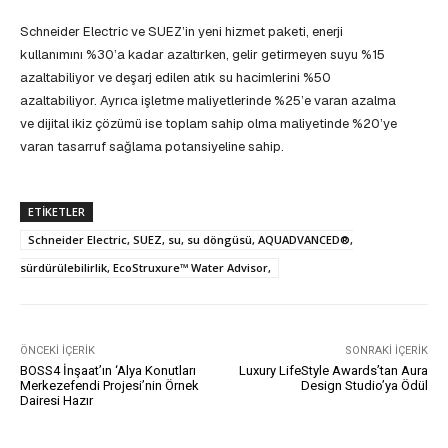
Schneider Electric ve SUEZ’in yeni hizmet paketi, enerji
kullanımını %30’a kadar azaltırken, gelir getirmeyen suyu %15
azaltabiliyor ve deşarj edilen atık su hacimlerini %50
azaltabiliyor. Ayrıca işletme maliyetlerinde %25’e varan azalma
ve dijital ikiz çözümü ise toplam sahip olma maliyetinde %20’ye
varan tasarruf sağlama potansiyeline sahip.
ETIKETLER
Schneider Electric, SUEZ, su, su döngüsü, AQUADVANCED®,
sürdürülebilirlik, EcoStruxure™ Water Advisor,
ÖNCEKI İÇERIK
SONRAKI İÇERIK
BOSS4 İnşaat’ın ‘Alya Konutları
Luxury LifeStyle Awards’tan Aura
Merkezefendi Projesi’nin Örnek
Design Studio’ya Ödül
Dairesi Hazır