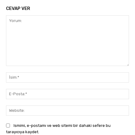
CEVAP VER
Yorum:
İsi
E-
Pos
Web
Ismimi, e-postamı ve web sitemi bir dahaki sefere bu
tarayıcıya kaydet.