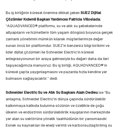
Bu iş birliğinin küresel önemine dikkat çeken
SUEZ Dijital
Çözümler Kıdemli Başkan Yardımcısı Patricia Villoslada
;
“AQUADVANCED® platformu, su ve atık su şebekelerinde
altyapıların ve hizmetlerin tüm yaşam döngüsü boyunca gerçek
zamanlı yönetimini mümkün kılarak müşterilerimize değer
sunan öncü bir platformdur. SUEZ’in benzersiz bilgi birikimi ve
lider dijital çözümleri ile Schneider Electric’in küresel
entegrasyonunun bir araya gelmesiyle bu değeri daha da ileri
taşıyacağımıza inanıyoruz. Bu iş birliği, AQUADVANCED®’in
küresel çapta yaygınlaşmasını ve pazarda hızla kendine yer
bulmasını sağlayacaktır.” dedi.
Schneider Electric Su ve Atık Su Başkanı Alain Dedieu
ise “Bu
anlaşma, Schneider Electric’in dünya çapında sürdürülebilir
kalkınmaya katkıda bulunma sözünün ve özellikle de çoğu
ülkenin ve endüstrinin sürdürülebilirlik kaygılarının merkezinde
yer alan su sektörüne yönelik taahhüdünün bir yansımasıdır.
Esnek su kaynakları ile enerji verimli ve karbonsuzlaştırılmış su