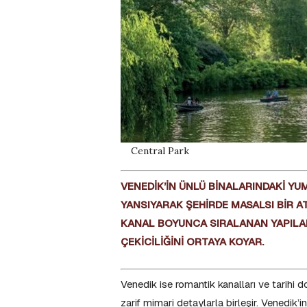
Central Park
VENEDİK’İN ÜNLÜ BİNALARINDAKİ YU
YANSIYARAK ŞEHİRDE MASALSI BİR A
KANAL BOYUNCA SIRALANAN YAPILAR
ÇEKİCİLİĞİNİ ORTAYA KOYAR.
Venedik ise romantik kanalları ve tarihi d
zarif mimari detaylarla birleşir. Venedik