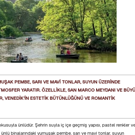
MUŞAK PEMBE, SARI VE MAVİ TONLAR, SUYUN ÜZERİNDE
TMOSFER YARATIR. ÖZELLİKLE, SAN MARCO MEYDANI VE BÜY
, VENEDİK’İN ESTETİK BÜTÜNLÜĞÜNÜ VE ROMANTİK
okusuyla ünlüdür. Şehrin suyla iç içe geçmiş yapısı, pastel renkler v
’in ünlü binalarındaki yumuşak pembe, sarı ve mavi tonlar, suyun