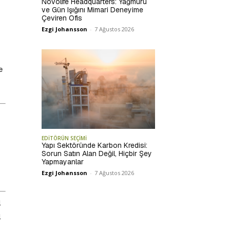
Novolife Headquarters: Yağmuru
ve Gün Işığını Mimari Deneyime
Çeviren Ofis
Ezgi Johansson
-
7 Ağustos 2026
e
EDİTÖRÜN SEÇİMİ
Yapı Sektöründe Karbon Kredisi:
Sorun Satın Alan Değil, Hiçbir Şey
Yapmayanlar
Ezgi Johansson
-
7 Ağustos 2026
l
l