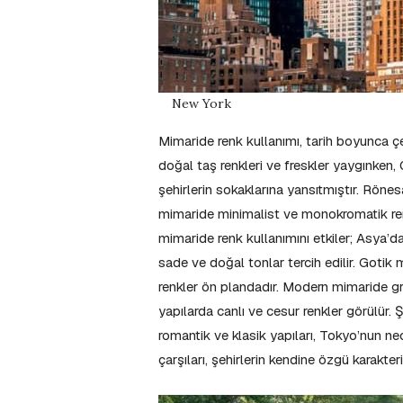
New York
Mimaride renk kullanımı, tarih boyunca ç
doğal taş renkleri ve freskler yaygınken, O
şehirlerin sokaklarına yansıtmıştır. Rön
mimaride minimalist ve monokromatik renk 
mimaride renk kullanımını etkiler; Asya’d
sade ve doğal tonlar tercih edilir. Gotik
renkler ön plandadır. Modern mimaride gri
yapılarda canlı ve cesur renkler görülür. Şe
romantik ve klasik yapıları, Tokyo’nun neo
çarşıları, şehirlerin kendine özgü karakteri