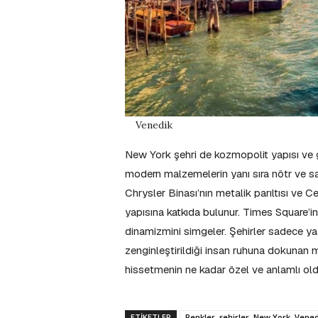
Venedik
New York şehri de kozmopolit yapısı ve gö
modern malzemelerin yanı sıra nötr ve sade
Chrysler Binası’nın metalik parıltısı ve Cen
yapısına katkıda bulunur. Times Square’in n
dinamizmini simgeler. Şehirler sadece y
zenginleştirildiği insan ruhuna dokunan m
hissetmenin ne kadar özel ve anlamlı old
ETIKETLER
Renkler, şehirler, New York, Vened