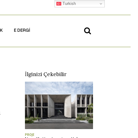
Turkish
İK
E DERGİ
İlginizi Çekebilir
l
PROJE