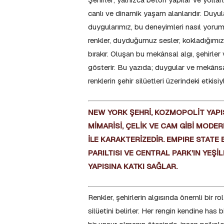
canlı ve dinamik yaşam alanlarıdır. Duyul
duygularımız, bu deneyimleri nasıl yorum
renkler, duyduğumuz sesler, kokladığımı
bırakır. Oluşan bu mekânsal algı, şehirl
gösterir. Bu yazıda; duygular ve mekânsal 
renklerin şehir silüetleri üzerindeki etkisi
NEW YORK ŞEHRİ, KOZMOPOLİT YAPIS
MİMARİSİ, ÇELİK VE CAM GİBİ MODE
İLE KARAKTERİZEDİR. EMPIRE STATE 
PARILTISI VE CENTRAL PARK’IN YEŞİ
YAPISINA KATKI SAĞLAR.
Renkler, şehirlerin algısında önemli bir r
silüetini belirler. Her rengin kendine has b