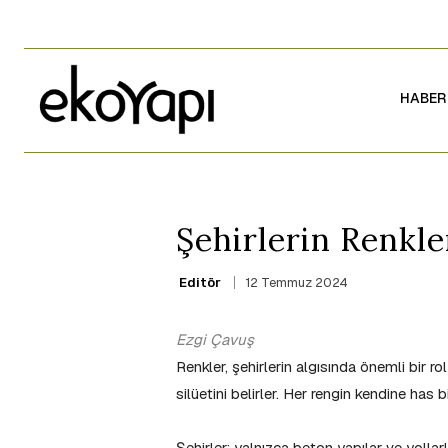
HABER
Şehirlerin Renkler
12 Temmuz 2024
Editör
Ezgi Çavuş
Renkler, şehirlerin algısında önemli bir r
silüetini belirler. Her rengin kendine has bir
Şehirler; yalnızca beton yapılar ve yollar