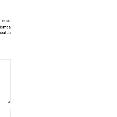
 İÇERIK
alomba
nbul’da
İsim:*