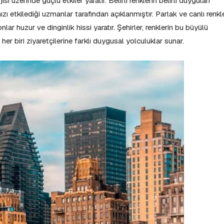
i üzerinde güçlü etkiler yaratır. Belirli renklerin belirli duyguları
ızı etkilediği uzmanlar tarafından açıklanmıştır. Parlak ve canlı renkl
nlar huzur ve dinginlik hissi yaratır. Şehirler, renklerin bu büyülü
 her biri ziyaretçilerine farklı duygusal yolculuklar sunar.