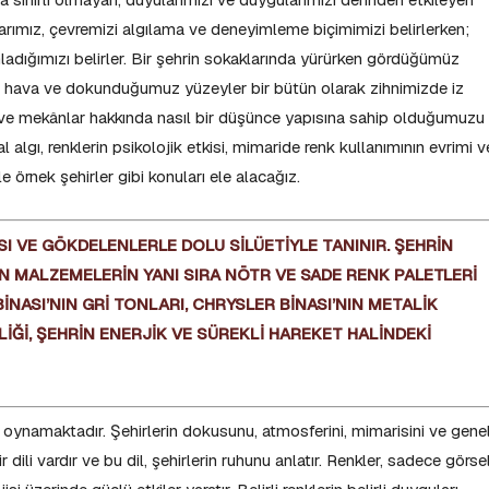
arımız, çevremizi algılama ve deneyimleme biçimimizi belirlerken;
ladığımızı belirler. Bir şehrin sokaklarında yürürken gördüğümüz
z hava ve dokunduğumuz yüzeyler bir bütün olarak zihnimizde iz
er ve mekânlar hakkında nasıl bir düşünce yapısına sahip olduğumuzu
algı, renklerin psikolojik etkisi, mimaride renk kullanımının evrimi v
yle örnek şehirler gibi konuları ele alacağız.
I VE GÖKDELENLERLE DOLU SİLÜETİYLE TANINIR. ŞEHRİN
RN MALZEMELERİN YANI SIRA NÖTR VE SADE RENK PALETLERİ
BİNASI’NIN GRİ TONLARI, CHRYSLER BİNASI’NIN METALİK
LLİĞİ, ŞEHRİN ENERJİK VE SÜREKLİ HAREKET HALİNDEKİ
ol oynamaktadır. Şehirlerin dokusunu, atmosferini, mimarisini ve gene
ir dili vardır ve bu dil, şehirlerin ruhunu anlatır. Renkler, sadece görse