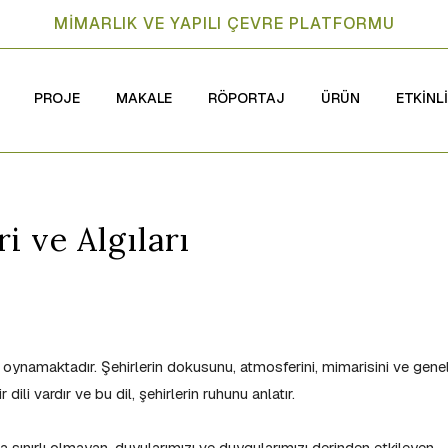
MİMARLIK VE YAPILI ÇEVRE PLATFORMU
PROJE
MAKALE
RÖPORTAJ
ÜRÜN
ETKİNL
i ve Algıları
ol oynamaktadır. Şehirlerin dokusunu, atmosferini, mimarisini ve gene
 dili vardır ve bu dil, şehirlerin ruhunu anlatır.
la sınırlı olmayan, duyularımızı ve duygularımızı derinden etkileyen