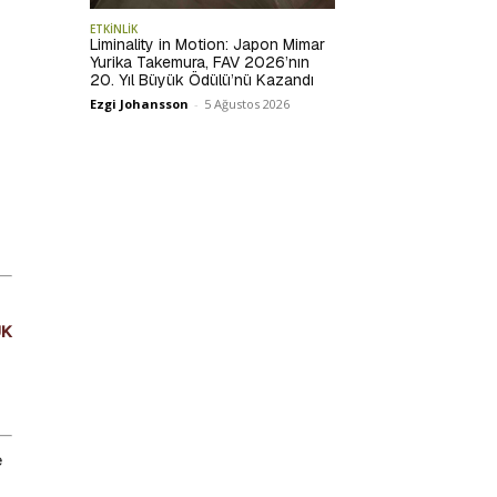
ETKİNLİK
Liminality in Motion: Japon Mimar
Yurika Takemura, FAV 2026’nın
20. Yıl Büyük Ödülü’nü Kazandı
Ezgi Johansson
-
5 Ağustos 2026
ÜK
e