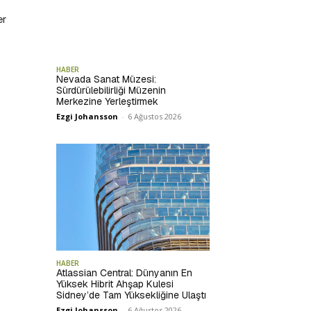
er
HABER
Nevada Sanat Müzesi:
Sürdürülebilirliği Müzenin
Merkezine Yerleştirmek
Ezgi Johansson
-
6 Ağustos 2026
HABER
Atlassian Central: Dünyanın En
Yüksek Hibrit Ahşap Kulesi
Sidney’de Tam Yüksekliğine Ulaştı
Ezgi Johansson
-
6 Ağustos 2026