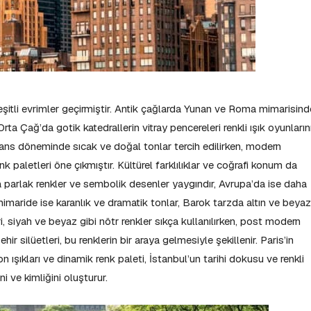
eşitli evrimler geçirmiştir. Antik çağlarda Yunan ve Roma mimarisind
rta Çağ’da gotik katedrallerin vitray pencereleri renkli ışık oyunların
esans döneminde sıcak ve doğal tonlar tercih edilirken, modern
paletleri öne çıkmıştır. Kültürel farklılıklar ve coğrafi konum da
a parlak renkler ve sembolik desenler yaygındır, Avrupa’da ise daha
 mimaride ise karanlık ve dramatik tonlar, Barok tarzda altın ve beyaz
, siyah ve beyaz gibi nötr renkler sıkça kullanılırken, post modern
hir silüetleri, bu renklerin bir araya gelmesiyle şekillenir. Paris’in
n ışıkları ve dinamik renk paleti, İstanbul’un tarihi dokusu ve renkli
ni ve kimliğini oluşturur.