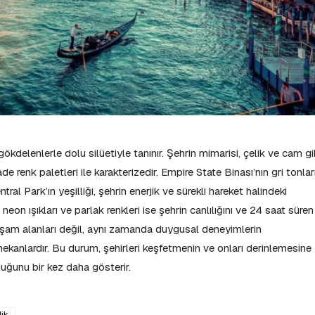
kdelenlerle dolu silüetiyle tanınır. Şehrin mimarisi, çelik ve cam gi
 renk paletleri ile karakterizedir. Empire State Binası’nın gri tonları
tral Park’ın yeşilliği, şehrin enerjik ve sürekli hareket halindeki
eon ışıkları ve parlak renkleri ise şehrin canlılığını ve 24 saat süren
aşam alanları değil, aynı zamanda duygusal deneyimlerin
ekanlardır. Bu durum, şehirleri keşfetmenin ve onları derinlemesine
uğunu bir kez daha gösterir.
ik,