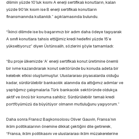
dilimin yüzde 10’luk kısmı A enerji sertifikalı konutların, kalan
yüzde 90’lık kısım ise B enerji sertifikalı konutların
finansmanında kullanıldı.” açıklamasında bulundu.
“İkinci dilimde ise bu başarımızı bir adım daha ödeye taşıyarak
A sınıfı konutlara tahsis ettiğimiz kredi hedefini yüzde 15’e
yükseltiyoruz” diyen Üstünsalih, sözlerini şöyle tamamladı:
“Bu proje ülkemizde ‘A’ enerji sertifikalı konut üretimine önemli
bir ivme kazandırarak konut sektöründe bu konuda adeta bir
kelebek etkisi oluşturmuştur. Uluslararası piyasalarda olduğu
kadar, sürdürülebilir bankacılık alanında da attığımız adımlar ve
yaptığımız çalışmalarla Türk bankacılık sektöründe oldukça
aktif ve öncü bir konuma sahibiz. Sürdürülebilir temalı kredi
portföyümüzü da büyütüyor olmanın mutluluğunu yaşıyorum.”
Daha sonra Fransız Başkonsolosu Oliver Gauvin, Fransa’nın
iklim politikalarının önemine dikkat çektiğini dile getirerek,
“Fransa, iklim politikasını ve uluslararası iklim müzakerelerine