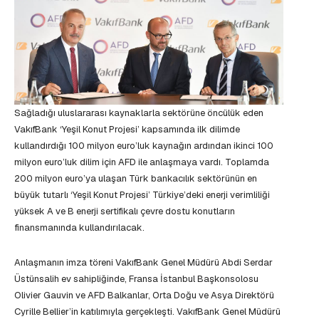
Sağladığı uluslararası kaynaklarla sektörüne öncülük eden
VakıfBank ‘Yeşil Konut Projesi’ kapsamında ilk dilimde
kullandırdığı 100 milyon euro’luk kaynağın ardından ikinci 100
milyon euro’luk dilim için AFD ile anlaşmaya vardı. Toplamda
200 milyon euro’ya ulaşan Türk bankacılık sektörünün en
büyük tutarlı ‘Yeşil Konut Projesi’ Türkiye’deki enerji verimliliği
yüksek A ve B enerji sertifikalı çevre dostu konutların
finansmanında kullandırılacak.
Anlaşmanın imza töreni VakıfBank Genel Müdürü Abdi Serdar
Üstünsalih ev sahipliğinde, Fransa İstanbul Başkonsolosu
Olivier Gauvin ve AFD Balkanlar, Orta Doğu ve Asya Direktörü
Cyrille Bellier’in katılımıyla gerçekleşti. VakıfBank Genel Müdürü