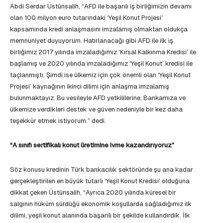
Abdi Serdar Üstünsalih, “AFD ile başarılı iş birliğimizin devamı
olan 100 milyon euro tutarındaki ‘Yeşil Konut Projesi’
kapsamında kredi anlaşmasını imzalamış olmaktan oldukça
memnuniyet duyuyorum. Hatırlanacağı gibi AFD ile ilk iş
birliğimiz 2017 yılında imzaladığımız ‘Kırsal Kalkınma Kredisi’ ile
başlamış ve 2020 yılında imzaladığımız ‘Yeşil Konut’ kredisi ile
taçlanmıştı. Şimdi ise ülkemiz için çok önemli olan ‘Yeşil Konut
Projesi’ kaynağının ikinci dilimi için anlaşma imzalamış
bulunmaktayız. Bu vesileyle AFD yetkililerine, Bankamıza ve
ülkemize verdikleri destek ve güven nedeniyle bir kez daha
teşekkür etmek istiyorum.” dedi.
“A sınıfı sertifikalı konut üretimine ivme kazandırıyoruz”
Söz konusu kredinin Türk bankacılık sektöründe şu ana kadar
gerçekleştirilen en büyük tutarlı ‘Yeşil Konut Kredisi’ olduğuna
dikkat çeken Üstünsalih, “Ayrıca 2020 yılında küresel bir
salgının hüküm sürdüğü ekonomik koşullarda sağladığımız ilk
dilimi, yeşil konut alanında başarılı bir şekilde kullandırdık. İlk