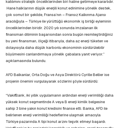
katılımını stratejik önceliklerinden biri haline getirmeye kararlıdır.
Hane halklarının düşük enerjili konut edinimine yönelik destek,
çok somut bir şekilde, Fransa’nın – Fransız Kalkınma Ajansı
aracılığıyla – Türkiye ile yürüttüğü ekonomik iş birliği eyleminin
önceliklerinden biridir. 2020 yılı sonunda imzalanan ilk
finansman diliminin başarısından sonra bugün resmileştirdiğiniz
bu yeni finansman, ölçeği itibarıyla, daha az enerji tüketen ve
dolayısıyla daha düşük karbonlu ekonominin sürdürülebilir
büyümesini canlandırmaya yönelik çabalara yanıt veriyor.”
açıklamasında bulundu.
AFD Balkanlar, Orta Doğu ve Asya Direktörü Cyrille Bellier ise
projenin önemini vurgulayarak sözlerini şöyle sürdürdü:
“VakıfBank, iki yıllık uygulamanın ardından enerji verimliliği daha
yüksek konut segmentinde A veya B enerji kimlik belgesine
sahip 3 bine yakın konut kredisini finanse etti. Banka, AFD ile
belirlenen enerji verimliliği hedeflerine ulaşmak amacıyla
Türkiye pazarında A tipi konut arzını teşvik etmeyi başardı.