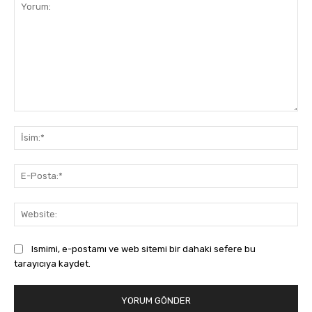
Yorum:
İsi
E-
Pos
Web
Ismimi, e-postamı ve web sitemi bir dahaki sefere bu
tarayıcıya kaydet.