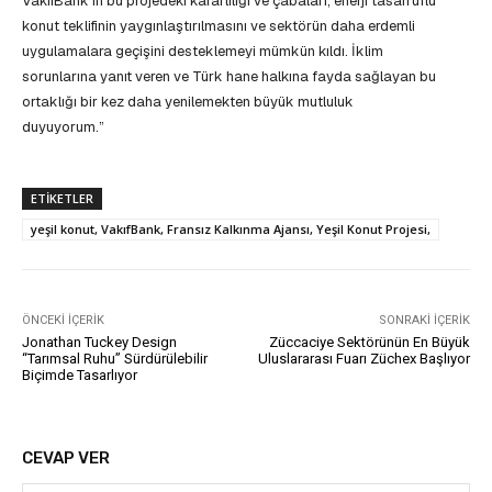
VakıfBank’ın bu projedeki kararlılığı ve çabaları, enerji tasarruflu
konut teklifinin yaygınlaştırılmasını ve sektörün daha erdemli
uygulamalara geçişini desteklemeyi mümkün kıldı. İklim
sorunlarına yanıt veren ve Türk hane halkına fayda sağlayan bu
ortaklığı bir kez daha yenilemekten büyük mutluluk
duyuyorum.”
ETIKETLER
yeşil konut, VakıfBank, Fransız Kalkınma Ajansı, Yeşil Konut Projesi,
ÖNCEKI İÇERIK
SONRAKI İÇERIK
Jonathan Tuckey Design
Züccaciye Sektörünün En Büyük
“Tarımsal Ruhu” Sürdürülebilir
Uluslararası Fuarı Züchex Başlıyor
Biçimde Tasarlıyor
CEVAP VER