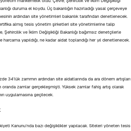
yönetim mahkemelik oldu. Çevre, Şehircilik ve İklim Değişikliği
akanlığı duruma el koydu. Üç bakanlığın hazırladığı yasal çerçeveye
esinin ardından site yönetimleri bakanlık tarafından denetlenecek.
ifika almış tesis yönetim şirketleri site yönetimlerine talip
e, Şehircilik ve İklim Değişikliği Bakanlığı bağımsız denetçilerle
eye harcama yapıldığı, ne kadar aidat toplandığı her yıl denetlenecek.
de 34’lük zammın ardından site aidatlarında da ara dönem artışları
n oranda zamlar gerçekleşmişti. Yüksek zamlar fahiş artış olarak
nırı uygulamasına geçilecek.
K
lkiyeti Kanunu’nda bazı değişiklikler yapılacak. Siteleri yöneten tesis