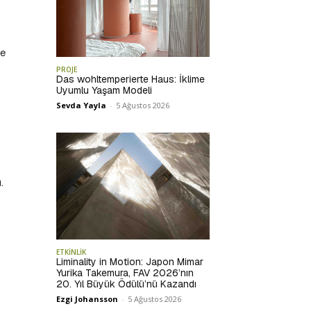
ye
PROJE
Das wohltemperierte Haus: İklime
Uyumlu Yaşam Modeli
Sevda Yayla
-
5 Ağustos 2026
.
ETKİNLİK
Liminality in Motion: Japon Mimar
Yurika Takemura, FAV 2026’nın
20. Yıl Büyük Ödülü’nü Kazandı
Ezgi Johansson
-
5 Ağustos 2026