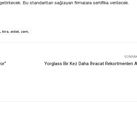
etirilecek. Bu standartları sağlayan firmalara sertifika verilecek.
 kira, aidat, zam,
SONRAKI
yor”
Yorglass Bir Kez Daha İhracat Rekortmenleri 