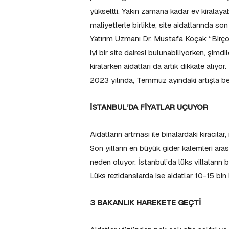
yükseltti. Yakın zamana kadar ev kiralayab
maliyetlerle birlikte, site aidatlarında s
Yatırım Uzmanı Dr. Mustafa Koçak “Birçok 
iyi bir site dairesi bulunabiliyorken, şim
kiralarken aidatları da artık dikkate alıyor.
2023 yılında, Temmuz ayındaki artışla be
İSTANBUL’DA FİYATLAR UÇUYOR
Aidatların artması ile binalardaki kiracıl
Son yılların en büyük gider kalemleri aras
neden oluyor. İstanbul’da lüks villaların 
Lüks rezidanslarda ise aidatlar 10-15 bin l
3 BAKANLIK HAREKETE GEÇTİ