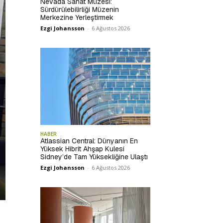
Nevada Sanat Müzesi:
Sürdürülebilirliği Müzenin
Merkezine Yerleştirmek
Ezgi Johansson
-
6 Ağustos 2026
HABER
Atlassian Central: Dünyanın En
Yüksek Hibrit Ahşap Kulesi
Sidney’de Tam Yüksekliğine Ulaştı
Ezgi Johansson
-
6 Ağustos 2026