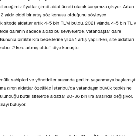
ileceğimiz fiyatlar şimdi aidat ücreti olarak karşımıza çıkıyor. Artan
on 2 yıldır ciddi bir artış söz konusu olduğunu söyleyen
sitede aidatlar artık 4-5 bin TL’yi buldu. 2021 yılında 4-5 bin TL’
dilerde dairenin sadece aidatı bu seviyelerde. Vatandaşlar daire
 Bununla birlikte kira bedellerine yılda 1 artış yapılırken, site aidatları
raber 2 kere artmış oldu.” diye konuştu.
ar, mülk sahipleri ve yöneticiler arasında gerilim yaşanmaya başlamıştı
ına giren aidatlar özellikle İstanbul’da vatandaşın büyük tepkisine
bulunduğu butik sitelerde aidatlar 20-36 bin lira arasında değişiyor.
irayı buluyor.