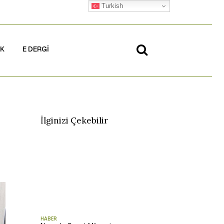
Turkish
İK
E DERGİ
İlginizi Çekebilir
HABER