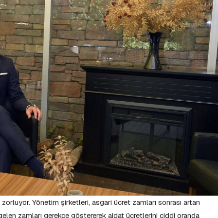
i zorluyor. Yönetim şirketleri, asgari ücret zamları sonrası artan
 gelen zamları gerekçe göstererek aidat ücretlerini ciddi oranda