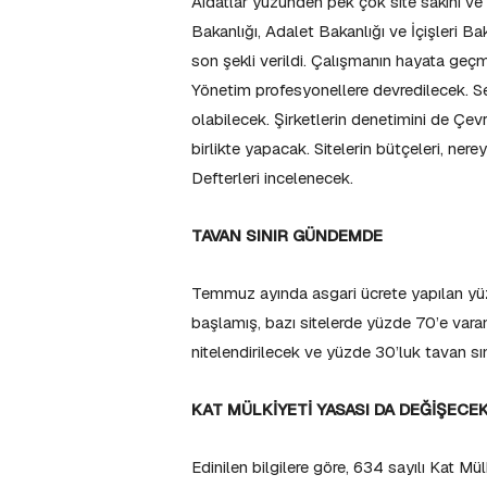
Aidatlar yüzünden pek çok site sakini ve 
Bakanlığı, Adalet Bakanlığı ve İçişleri B
son şekli verildi. Çalışmanın hayata geçm
Yönetim profesyonellere devredilecek. Sert
olabilecek. Şirketlerin denetimini de Çevr
birlikte yapacak. Sitelerin bütçeleri, ner
Defterleri incelenecek.
TAVAN SINIR GÜNDEMDE
Temmuz ayında asgari ücrete yapılan yüz
başlamış, bazı sitelerde yüzde 70’e vara
nitelendirilecek ve yüzde 30’luk tavan sı
KAT MÜLKİYETİ YASASI DA DEĞİŞECE
Edinilen bilgilere göre, 634 sayılı Kat Mü