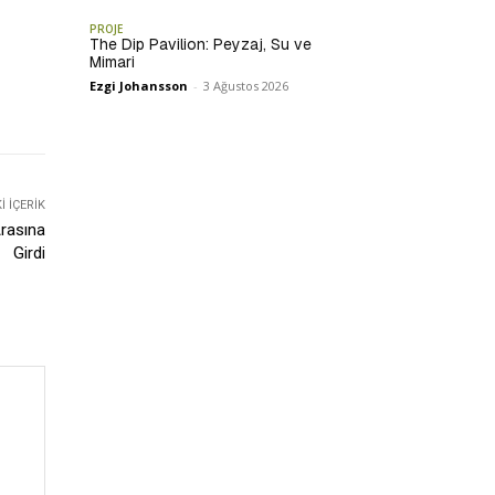
PROJE
The Dip Pavilion: Peyzaj, Su ve
Mimari
Ezgi Johansson
-
3 Ağustos 2026
 İÇERIK
Arasına
Girdi