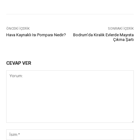
ÖNCEKI İÇERIK
SONRAKI İÇERIK
Hava Kaynaklı Isı Pompası Nedir?
Bodrum’da Kiralık Evlerde Mayısta
Çıkma Şartı
CEVAP VER
Yorum:
İsi