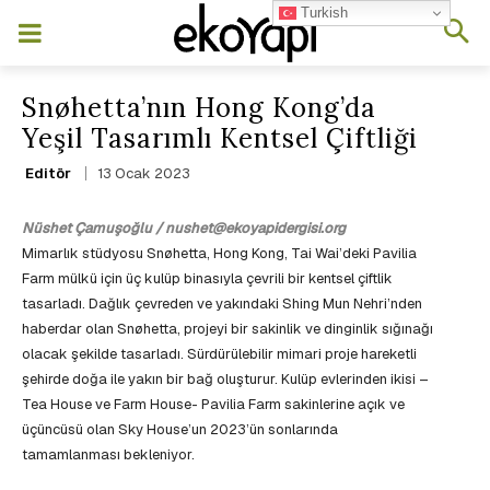
Turkish
Snøhetta’nın Hong Kong’da
Yeşil Tasarımlı Kentsel Çiftliği
13 Ocak 2023
Editör
Nüshet Çamuşoğlu / nushet@ekoyapidergisi.org
Mimarlık stüdyosu Snøhetta, Hong Kong, Tai Wai’deki Pavilia
Farm mülkü için üç kulüp binasıyla çevrili bir kentsel çiftlik
tasarladı. Dağlık çevreden ve yakındaki Shing Mun Nehri’nden
haberdar olan Snøhetta, projeyi bir sakinlik ve dinginlik sığınağı
olacak şekilde tasarladı. Sürdürülebilir mimari proje hareketli
şehirde doğa ile yakın bir bağ oluşturur. Kulüp evlerinden ikisi –
Tea House ve Farm House- Pavilia Farm sakinlerine açık ve
üçüncüsü olan Sky House’un 2023’ün sonlarında
tamamlanması bekleniyor.