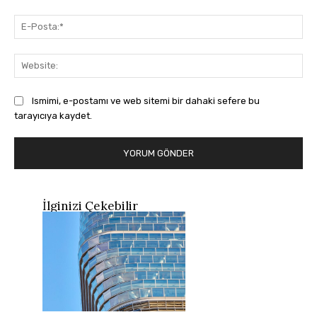
E-
Pos
Web
Ismimi, e-postamı ve web sitemi bir dahaki sefere bu
tarayıcıya kaydet.
İlginizi Çekebilir