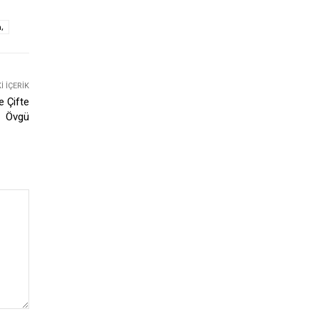
,
 İÇERIK
e Çifte
Övgü