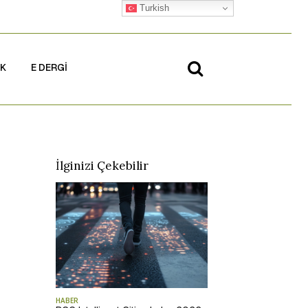
Turkish
İK
E DERGİ
İlginizi Çekebilir
HABER