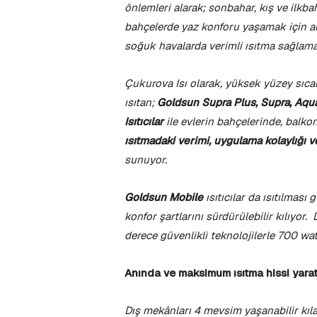
önlemleri alarak; sonbahar, kış ve ilkbah
bahçelerde yaz konforu yaşamak için alı
soğuk havalarda verimli ısıtma sağlam
Çukurova Isı olarak, yüksek yüzey sıcak
ısıtan;
Goldsun Supra Plus, Supra, Aqua
Isıtıcılar
ile
evlerin
bahçelerinde, balko
ısıtmadaki verimi, uygulama kolaylığı 
sunuyor.
Goldsun Mobile
ısıtıcılar da ısıtılmas
konfor şartlarını sürdürülebilir kılıyor.
derece güvenlikli teknolojilerle 700 wat
Anında ve maksimum ısıtma hissi yarat
Dış mekânları 4 mevsim yaşanabilir kılan