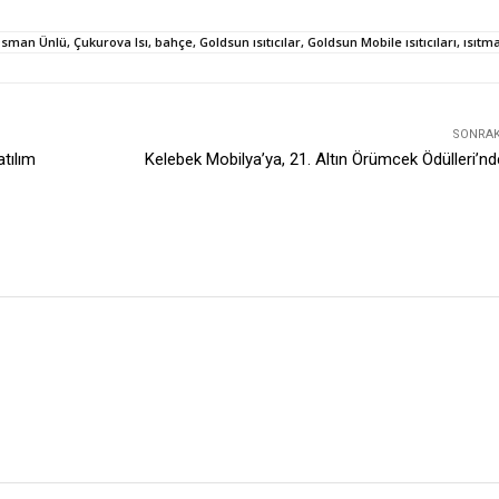
n Ünlü, Çukurova Isı, bahçe, Goldsun ısıtıcılar, Goldsun Mobile ısıtıcıları, ısıtma
SONRAKI
atılım
Kelebek Mobilya’ya, 21. Altın Örümcek Ödülleri’nd