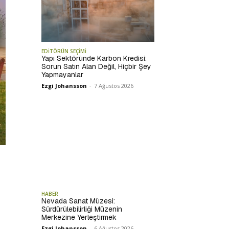
EDİTÖRÜN SEÇİMİ
Yapı Sektöründe Karbon Kredisi:
Sorun Satın Alan Değil, Hiçbir Şey
Yapmayanlar
Ezgi Johansson
-
7 Ağustos 2026
HABER
Nevada Sanat Müzesi:
Sürdürülebilirliği Müzenin
Merkezine Yerleştirmek
Ezgi Johansson
-
6 Ağustos 2026