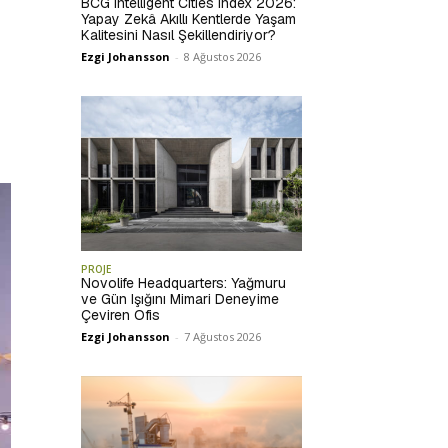
BCG Intelligent Cities Index 2026:
Yapay Zekâ Akıllı Kentlerde Yaşam
Kalitesini Nasıl Şekillendiriyor?
Ezgi Johansson
-
8 Ağustos 2026
PROJE
Novolife Headquarters: Yağmuru
ve Gün Işığını Mimari Deneyime
Çeviren Ofis
Ezgi Johansson
-
7 Ağustos 2026