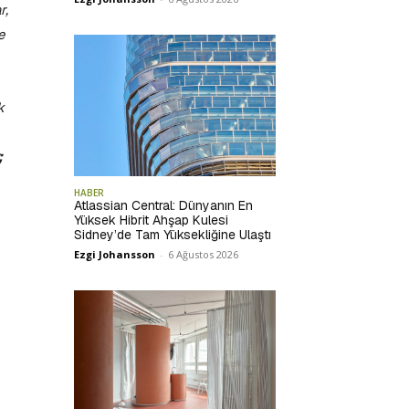
r,
e
k
;
HABER
Atlassian Central: Dünyanın En
Yüksek Hibrit Ahşap Kulesi
Sidney’de Tam Yüksekliğine Ulaştı
Ezgi Johansson
-
6 Ağustos 2026