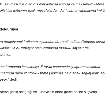
ak, ısıtılması zor olan dış mekanlarda anında ve maksimum ısıtma
olojisi ise ısıtıcının uzak mesafelerden dahi ısıtma yapmasına imkâ
 dolduruyor
ra fonksiyonel kullanım açısından da tercih edilen Goldsun serisi
cihaz kasası ile bütünleşik olan kumanda modülü sayesinde
biliyor.
ktan kumanda ise ısıtıcıyı, 5 farklı kademede çalıştırma avantajı
ullarında daha konforlu ısıtma yapılmasına olanak sağlayarak, aç
ruyor.”
dedi.
apsayan geniş satış ağı ve Türkiye’nin önde gelen online alışveriş