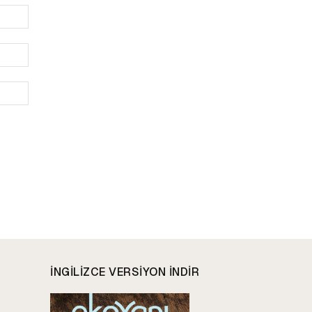
İsim:*
E-
Posta:*
Website:
INGILIZCE VERSIYON INDIR