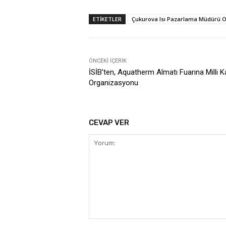
ETIKETLER
Çukurova Isı Pazarlama Müdürü Osma
ÖNCEKI İÇERIK
İSİB’ten, Aquatherm Almatı Fuarına Milli K
Organizasyonu
CEVAP VER
Yorum: