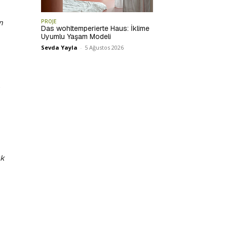
n
PROJE
Das wohltemperierte Haus: İklime
Uyumlu Yaşam Modeli
Sevda Yayla
-
5 Ağustos 2026
ık