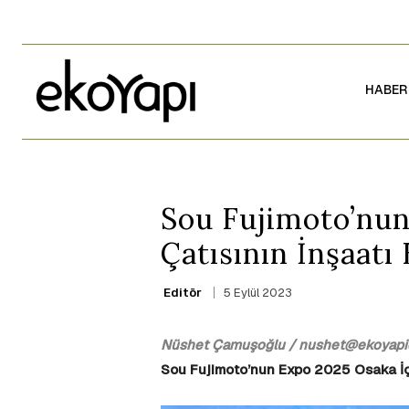
HABER
Sou Fujimoto’nun
Çatısının İnşaatı 
5 Eylül 2023
Editör
Nüshet Çamuşoğlu / nushet@ekoyapid
Sou Fujimoto’nun Expo 2025 Osaka İçin