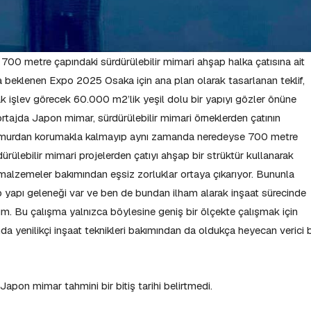
00 metre çapındaki sürdürülebilir mimari ahşap halka çatısına ait
la beklenen Expo 2025 Osaka için ana plan olarak tasarlanan teklif,
ak işlev görecek 60.000 m2’lik yeşil dolu bir yapıyı gözler önüne
portajda Japon mimar, sürdürülebilir mimari örneklerden çatının
ağmurdan korumakla kalmayıp aynı zamanda neredeyse 700 metre
ürülebilir mimari projelerden çatıyı ahşap bir strüktür kullanarak
 malzemeler bakımından eşsiz zorluklar ortaya çıkarıyor. Bununla
şap yapı geleneği var ve ben de bundan ilham alarak inşaat sürecinde
um. Bu çalışma yalnızca böylesine geniş bir ölçekte çalışmak için
yenilikçi inşaat teknikleri bakımından da oldukça heyecan verici b
 Japon mimar tahmini bir bitiş tarihi belirtmedi.