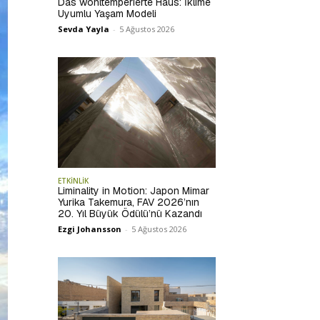
Das wohltemperierte Haus: İklime
Uyumlu Yaşam Modeli
Sevda Yayla
-
5 Ağustos 2026
ETKİNLİK
Liminality in Motion: Japon Mimar
Yurika Takemura, FAV 2026’nın
20. Yıl Büyük Ödülü’nü Kazandı
Ezgi Johansson
-
5 Ağustos 2026