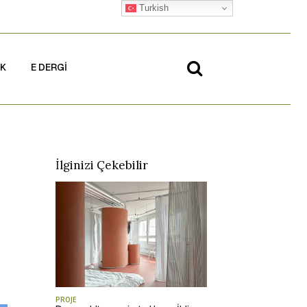
Turkish
İK
E DERGİ
İlginizi Çekebilir
PROJE