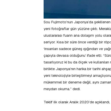
Sou Fujimoto’nun Japonya’da şekillenen 7
yeni fotoğraflar gün yüzüne çıktı. Merak
uluslararası fuarın ana dolaşım yolu olar
seriyor. Kısa bir süre önce verdiği bir rö
‘insanları sadece güneş ışığından ve y
çapıyla devasa olduğunu’ ifade etti. “Sürd
tasarlıyoruz ki bu da ölçek ve kullanılan
birlikte Japonya’nın harika bir tarihi ah
yeni teknolojiyle birleştirmeyi amaçlıyor
mükemmel bir deneme değil, aynı zamanda 
meydan okuma.” dedi.
Teklif ilk olarak Aralık 2020’de açıklandı,