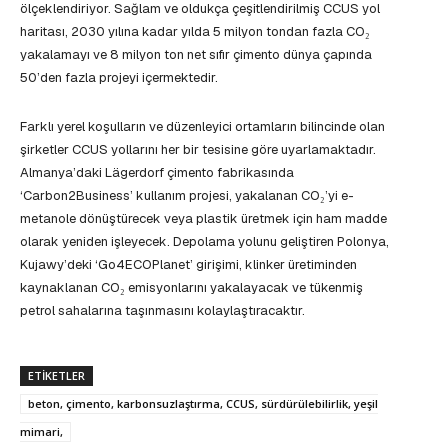
ölçeklendiriyor. Sağlam ve oldukça çeşitlendirilmiş CCUS yol
haritası, 2030 yılına kadar yılda 5 milyon tondan fazla CO₂
yakalamayı ve 8 milyon ton net sıfır çimento dünya çapında
50’den fazla projeyi içermektedir.
Farklı yerel koşulların ve düzenleyici ortamların bilincinde olan
şirketler CCUS yollarını her bir tesisine göre uyarlamaktadır.
Almanya’daki Lägerdorf çimento fabrikasında
‘Carbon2Business’ kullanım projesi, yakalanan CO₂’yi e-
metanole dönüştürecek veya plastik üretmek için ham madde
olarak yeniden işleyecek. Depolama yolunu geliştiren Polonya,
Kujawy’deki ‘Go4ECOPlanet’ girişimi, klinker üretiminden
kaynaklanan CO₂ emisyonlarını yakalayacak ve tükenmiş
petrol sahalarına taşınmasını kolaylaştıracaktır.
ETIKETLER
beton, çimento, karbonsuzlaştırma, CCUS, sürdürülebilirlik, yeşil
mimari,