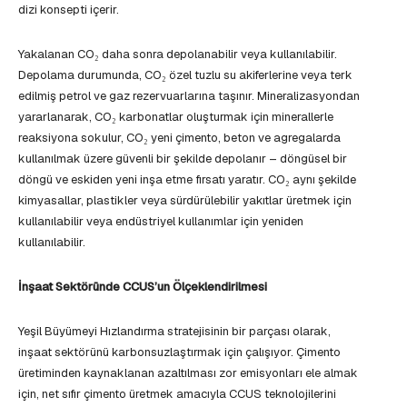
dizi konsepti içerir.
Yakalanan CO₂ daha sonra depolanabilir veya kullanılabilir.
Depolama durumunda, CO₂ özel tuzlu su akiferlerine veya terk
edilmiş petrol ve gaz rezervuarlarına taşınır. Mineralizasyondan
yararlanarak, CO₂ karbonatlar oluşturmak için minerallerle
reaksiyona sokulur, CO₂ yeni çimento, beton ve agregalarda
kullanılmak üzere güvenli bir şekilde depolanır – döngüsel bir
döngü ve eskiden yeni inşa etme fırsatı yaratır. CO₂ aynı şekilde
kimyasallar, plastikler veya sürdürülebilir yakıtlar üretmek için
kullanılabilir veya endüstriyel kullanımlar için yeniden
kullanılabilir.
İnşaat Sektöründe CCUS’un Ölçeklendirilmesi
Yeşil Büyümeyi Hızlandırma stratejisinin bir parçası olarak,
inşaat sektörünü karbonsuzlaştırmak için çalışıyor. Çimento
üretiminden kaynaklanan azaltılması zor emisyonları ele almak
için, net sıfır çimento üretmek amacıyla CCUS teknolojilerini