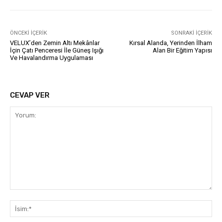
ÖNCEKI İÇERIK
SONRAKI İÇERIK
VELUX’den Zemin Altı Mekânlar
Kırsal Alanda, Yerinden İlham
İçin Çatı Penceresi İle Güneş Işığı
Alan Bir Eğitim Yapısı
Ve Havalandırma Uygulaması
CEVAP VER
Yorum:
İsi