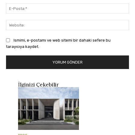
E-
Pos
Web
Ismimi, e-postamı ve web sitemi bir dahaki sefere bu
tarayıcıya kaydet.
İlginizi Çekebilir