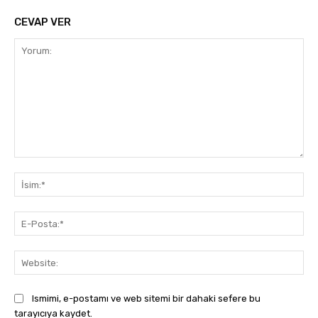
CEVAP VER
Yorum:
İsi
E-
Pos
Web
Ismimi, e-postamı ve web sitemi bir dahaki sefere bu
tarayıcıya kaydet.