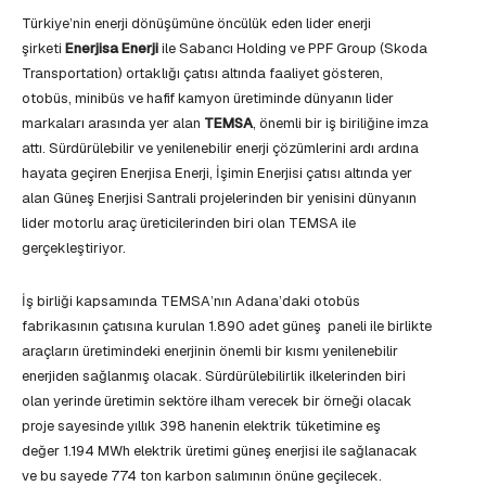
Türkiye’nin enerji dönüşümüne öncülük eden lider enerji
şirketi
Enerjisa Enerji
ile Sabancı Holding ve PPF Group (Skoda
Transportation) ortaklığı çatısı altında faaliyet gösteren,
otobüs, minibüs ve hafif kamyon üretiminde dünyanın lider
markaları arasında yer alan
TEMSA
, önemli bir iş biriliğine imza
attı. Sürdürülebilir ve yenilenebilir enerji çözümlerini ardı ardına
hayata geçiren Enerjisa Enerji, İşimin Enerjisi çatısı altında yer
alan Güneş Enerjisi Santrali projelerinden bir yenisini dünyanın
lider motorlu araç üreticilerinden biri olan TEMSA ile
gerçekleştiriyor.
İş birliği kapsamında TEMSA’nın Adana’daki otobüs
fabrikasının çatısına kurulan 1.890 adet güneş paneli ile birlikte
araçların üretimindeki enerjinin önemli bir kısmı yenilenebilir
enerjiden sağlanmış olacak. Sürdürülebilirlik ilkelerinden biri
olan yerinde üretimin sektöre ilham verecek bir örneği olacak
proje sayesinde yıllık 398 hanenin elektrik tüketimine eş
değer 1.194 MWh elektrik üretimi güneş enerjisi ile sağlanacak
ve bu sayede 774 ton karbon salımının önüne geçilecek.