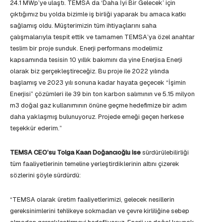
24.1 MWp’ye ulaştı. TEMSA da ‘Daha İyi Bir Gelecek’ için
çıktığımız bu yolda bizimle iş birliği yaparak bu amaca katkı
sağlamış oldu. Müşterimizin tüm ihtiyaçlarını saha
çalışmalarıyla tespit ettik ve tamamen TEMSA’ya özel anahtar
teslim bir proje sunduk. Enerji performans modelimiz
kapsamında tesisin 10 yıllık bakımını da yine Enerjisa Enerji
olarak biz gerçekleştireceğiz. Bu proje ile 2022 yılında
başlamış ve 2023 yılı sonuna kadar hayata geçecek “İşimin
Enerjisi” çözümleri ile 39 bin ton karbon salımının ve 5.15 milyon
m3 doğal gaz kullanımının önüne geçme hedefimize bir adım
daha yaklaşmış bulunuyoruz. Projede emeği geçen herkese
teşekkür ederim.”
TEMSA CEO’su Tolga Kaan Doğancıoğlu ise
sürdürülebilirliği
tüm faaliyetlerinin temeline yerleştirdiklerinin altını çizerek
sözlerini şöyle sürdürdü:
“TEMSA olarak üretim faaliyetlerimizi, gelecek nesillerin
gereksinimlerini tehlikeye sokmadan ve çevre kirliliğine sebep