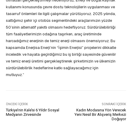
olmadan gerçekleştirmeyi hedefliyoruz. Enerji ve doğal kaynak
kullanımı konusunda çevre dostu teknolojilerin uygulanması ve
tasarruf önlemleri ile ilgili çalışmalar yürütüyoruz. 2025 yılında,
sattığımız şehir içi otobüs segmentindeki araçlarımızın yüzde
50’sinin alternatif yakıtlı olmasını hedefliyoruz. Sürdürülebilirliği
tüm faaliyetlerimizin odağına taşırken, araç üretiminde
harcadığımız enerjinin de temiz enerji olmasını önemsiyoruz. Bu
kapsamda Enerjisa Enerji’nin “İşimin Enerjisi” projelerini dikkatle
inceledik ve hayata geçirdiğimiz bu iş birliği sayesinde güvenilir
ve temiz enerji üretimi gerçekleştirerek şirketimizin ve ülkemizin
sürdürülebilirlik hedeflerine katkı sağlayacağımız için
mutluyuz.”
ÖNCEKI İÇERIK
SONRAKI İÇERIK
Türkiye’nin Kale’si 6 Yıldır Sosyal
Kadın Modasına Yön Verecek
Medyanın Zirvesinde
Yeni Nesil Bir Alışveriş Merkezi
Doğuyor