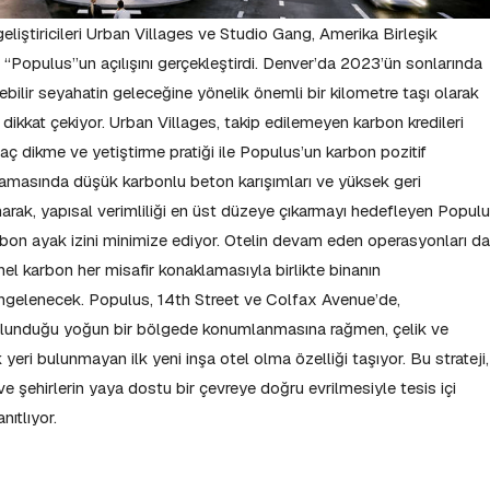
ştiricileri Urban Villages ve Studio Gang, Amerika Birleşik
an “Populus”un açılışını gerçekleştirdi. Denver’da 2023’ün sonlarında
ebilir seyahatin geleceğine yönelik önemli bir kilometre taşı olarak
e dikkat çekiyor. Urban Villages, takip edilemeyen karbon kredileri
ğaç dikme ve yetiştirme pratiği ile Populus’un karbon pozitif
şamasında düşük karbonlu beton karışımları ve yüksek geri
arak, yapısal verimliliği en üst düzeye çıkarmayı hedefleyen Populu
arbon ayak izini minimize ediyor. Otelin devam eden operasyonları da
el karbon her misafir konaklamasıyla birlikte binanın
ngelenecek. Populus, 14th Street ve Colfax Avenue’de,
ulunduğu yoğun bir bölgede konumlanmasına rağmen, çelik ve
yeri bulunmayan ilk yeni inşa otel olma özelliği taşıyor. Bu strateji,
e şehirlerin yaya dostu bir çevreye doğru evrilmesiyle tesis içi
nıtlıyor.