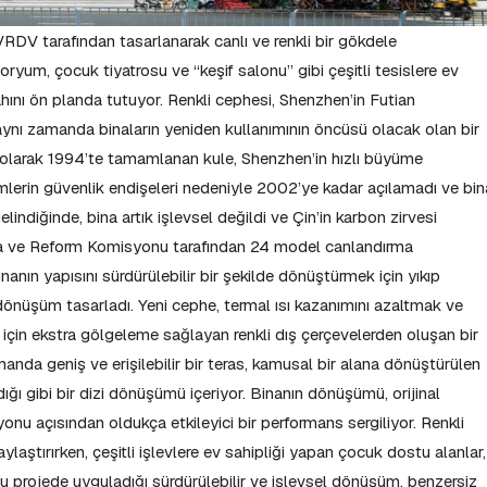
 tarafından tasarlanarak canlı ve renkli bir gökdele
oryum, çocuk tiyatrosu ve “keşif salonu” gibi çeşitli tesislere ev
ahını ön planda tutuyor. Renkli cephesi, Shenzhen’in Futian
 aynı zamanda binaların yeniden kullanımının öncüsü olacak olan bir
lk olarak 1994’te tamamlanan kule, Shenzhen’in hızlı büyüme
imlerin güvenlik endişeleri nedeniyle 2002’ye kadar açılamadı ve bin
lindiğinde, bina artık işlevsel değildi ve Çin’in karbon zirvesi
ma ve Reform Komisyonu tarafından 24 model canlandırma
nanın yapısını sürdürülebilir bir şekilde dönüştürmek için yıkıp
dönüşüm tasarladı. Yeni cephe, termal ısı kazanımını azaltmak ve
için ekstra gölgeleme sağlayan renkli dış çerçevelerden oluşan bir
manda geniş ve erişilebilir bir teras, kamusal bir alana dönüştürülen
ndığı gibi bir dizi dönüşümü içeriyor. Binanın dönüşümü, orijinal
nu açısından oldukça etkileyici bir performans sergiliyor. Renkli
laştırırken, çeşitli işlevlere ev sahipliği yapan çocuk dostu alanlar,
 projede uyguladığı sürdürülebilir ve işlevsel dönüşüm, benzersiz