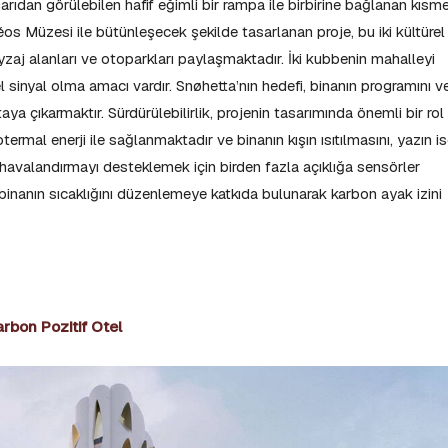
arıdan görülebilen hafif eğimli bir rampa ile birbirine bağlanan kısm
éos Müzesi ile bütünleşecek şekilde tasarlanan proje, bu iki kültürel
zaj alanları ve otoparkları paylaşmaktadır. İki kubbenin mahalleyi
l sinyal olma amacı vardır. Snøhetta’nın hedefi, binanın programını v
ortaya çıkarmaktır. Sürdürülebilirlik, projenin tasarımında önemli bir rol
ermal enerji ile sağlanmaktadır ve binanın kışın ısıtılmasını, yazın i
l havalandırmayı desteklemek için birden fazla açıklığa sensörler
ı, binanın sıcaklığını düzenlemeye katkıda bulunarak karbon ayak izini
arbon Pozitif Otel