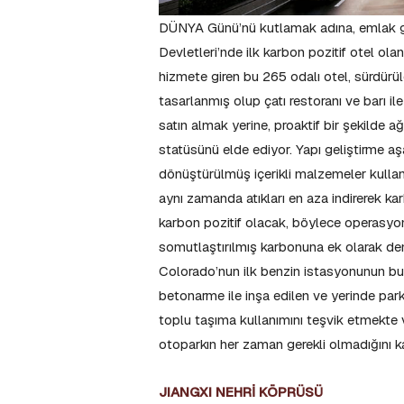
DÜNYA Günü’nü kutlamak adına, emlak geli
Devletleri’nde ilk karbon pozitif otel ol
hizmete giren bu 265 odalı otel, sürdürül
tasarlanmış olup çatı restoranı ve barı il
satın almak yerine, proaktif bir şekilde a
statüsünü elde ediyor. Yapı geliştirme a
dönüştürülmüş içerikli malzemeler kullan
aynı zamanda atıkları en aza indirerek k
karbon pozitif olacak, böylece operasyon
somutlaştırılmış karbonuna ek olarak de
Colorado’nun ilk benzin istasyonunun b
betonarme ile inşa edilen ve yerinde park 
toplu taşıma kullanımını teşvik etmekte v
otoparkın her zaman gerekli olmadığını ka
JIANGXI NEHRİ KÖPRÜSÜ