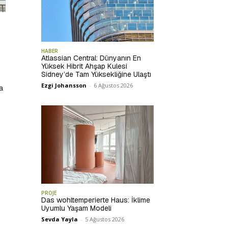
HABER
Atlassian Central: Dünyanın En
Yüksek Hibrit Ahşap Kulesi
Sidney’de Tam Yüksekliğine Ulaştı
Ezgi Johansson
-
6 Ağustos 2026
a
PROJE
Das wohltemperierte Haus: İklime
Uyumlu Yaşam Modeli
Sevda Yayla
-
5 Ağustos 2026