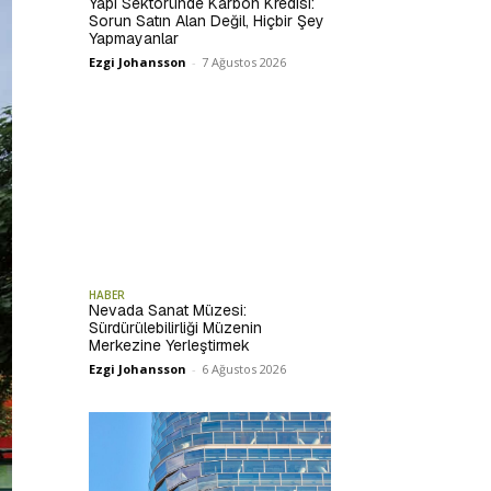
Yapı Sektöründe Karbon Kredisi:
Sorun Satın Alan Değil, Hiçbir Şey
Yapmayanlar
Ezgi Johansson
-
7 Ağustos 2026
HABER
Nevada Sanat Müzesi:
Sürdürülebilirliği Müzenin
Merkezine Yerleştirmek
Ezgi Johansson
-
6 Ağustos 2026