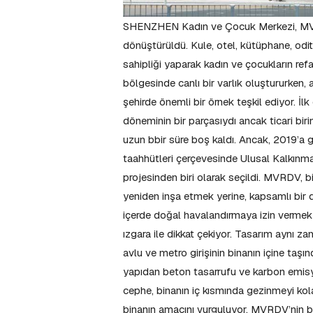
SHENZHEN Kadın ve Çocuk Merkezi, MVRDV
dönüştürüldü. Kule, otel, kütüphane, odit
sahipliği yaparak kadın ve çocukların ref
bölgesinde canlı bir varlık oluştururken,
şehirde önemli bir örnek teşkil ediyor. İ
döneminin bir parçasıydı ancak ticari bir
uzun bbir süre boş kaldı. Ancak, 2019’a ge
taahhütleri çerçevesinde Ulusal Kalkın
projesinden biri olarak seçildi. MVRDV, bi
yeniden inşa etmek yerine, kapsamlı bir 
içerde doğal havalandırmaya izin vermek 
ızgara ile dikkat çekiyor. Tasarım aynı za
avlu ve metro girişinin binanın içine taşı
yapıdan beton tasarrufu ve karbon emisyo
cephe, binanın iç kısmında gezinmeyi kolay
binanın amacını vurguluyor. MVRDV’nin bu