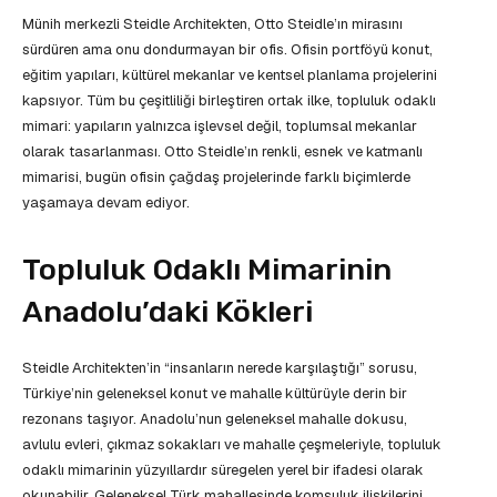
Münih merkezli Steidle Architekten, Otto Steidle’ın mirasını
sürdüren ama onu dondurmayan bir ofis. Ofisin portföyü konut,
eğitim yapıları, kültürel mekanlar ve kentsel planlama projelerini
kapsıyor. Tüm bu çeşitliliği birleştiren ortak ilke, topluluk odaklı
mimari: yapıların yalnızca işlevsel değil, toplumsal mekanlar
olarak tasarlanması. Otto Steidle’ın renkli, esnek ve katmanlı
mimarisi, bugün ofisin çağdaş projelerinde farklı biçimlerde
yaşamaya devam ediyor.
Topluluk Odaklı Mimarinin
Anadolu’daki Kökleri
Steidle Architekten’in “insanların nerede karşılaştığı” sorusu,
Türkiye’nin geleneksel konut ve mahalle kültürüyle derin bir
rezonans taşıyor. Anadolu’nun geleneksel mahalle dokusu,
avlulu evleri, çıkmaz sokakları ve mahalle çeşmeleriyle, topluluk
odaklı mimarinin yüzyıllardır süregelen yerel bir ifadesi olarak
okunabilir. Geleneksel Türk mahallesinde komşuluk ilişkilerini,