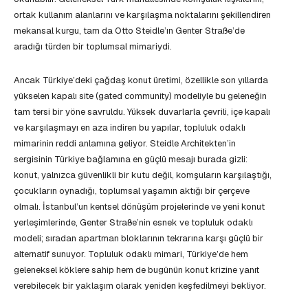
ortak kullanım alanlarını ve karşılaşma noktalarını şekillendiren
mekansal kurgu, tam da Otto Steidle’ın Genter Straße’de
aradığı türden bir toplumsal mimariydi.
Ancak Türkiye’deki çağdaş konut üretimi, özellikle son yıllarda
yükselen kapalı site (gated community) modeliyle bu geleneğin
tam tersi bir yöne savruldu. Yüksek duvarlarla çevrili, içe kapalı
ve karşılaşmayı en aza indiren bu yapılar, topluluk odaklı
mimarinin reddi anlamına geliyor. Steidle Architekten’in
sergisinin Türkiye bağlamına en güçlü mesajı burada gizli:
konut, yalnızca güvenlikli bir kutu değil, komşuların karşılaştığı,
çocukların oynadığı, toplumsal yaşamın aktığı bir çerçeve
olmalı. İstanbul’un kentsel dönüşüm projelerinde ve yeni konut
yerleşimlerinde, Genter Straße’nin esnek ve topluluk odaklı
modeli; sıradan apartman bloklarının tekrarına karşı güçlü bir
alternatif sunuyor. Topluluk odaklı mimari, Türkiye’de hem
geleneksel köklere sahip hem de bugünün konut krizine yanıt
verebilecek bir yaklaşım olarak yeniden keşfedilmeyi bekliyor.