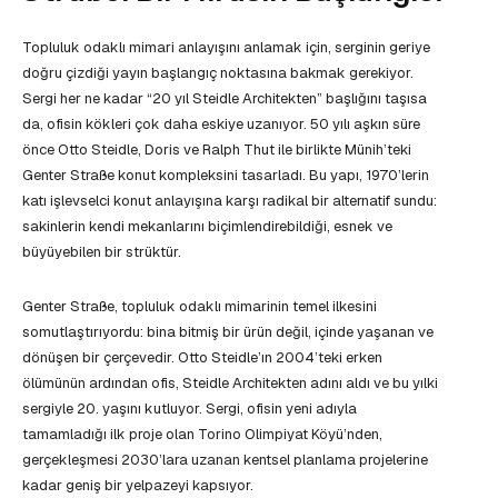
Topluluk odaklı mimari anlayışını anlamak için, serginin geriye
doğru çizdiği yayın başlangıç noktasına bakmak gerekiyor.
Sergi her ne kadar “20 yıl Steidle Architekten” başlığını taşısa
da, ofisin kökleri çok daha eskiye uzanıyor. 50 yılı aşkın süre
önce Otto Steidle, Doris ve Ralph Thut ile birlikte Münih’teki
Genter Straße konut kompleksini tasarladı. Bu yapı, 1970’lerin
katı işlevselci konut anlayışına karşı radikal bir alternatif sundu:
sakinlerin kendi mekanlarını biçimlendirebildiği, esnek ve
büyüyebilen bir strüktür.
Genter Straße, topluluk odaklı mimarinin temel ilkesini
somutlaştırıyordu: bina bitmiş bir ürün değil, içinde yaşanan ve
dönüşen bir çerçevedir. Otto Steidle’ın 2004’teki erken
ölümünün ardından ofis, Steidle Architekten adını aldı ve bu yılki
sergiyle 20. yaşını kutluyor. Sergi, ofisin yeni adıyla
tamamladığı ilk proje olan Torino Olimpiyat Köyü’nden,
gerçekleşmesi 2030’lara uzanan kentsel planlama projelerine
kadar geniş bir yelpazeyi kapsıyor.