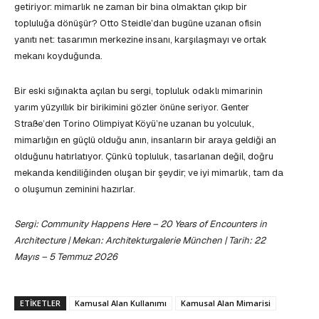
getiriyor: mimarlık ne zaman bir bina olmaktan çıkıp bir
topluluğa dönüşür? Otto Steidle’dan bugüne uzanan ofisin
yanıtı net: tasarımın merkezine insanı, karşılaşmayı ve ortak
mekanı koyduğunda.
Bir eski sığınakta açılan bu sergi, topluluk odaklı mimarinin
yarım yüzyıllık bir birikimini gözler önüne seriyor. Genter
Straße’den Torino Olimpiyat Köyü’ne uzanan bu yolculuk,
mimarlığın en güçlü olduğu anın, insanların bir araya geldiği an
olduğunu hatırlatıyor. Çünkü topluluk, tasarlanan değil, doğru
mekanda kendiliğinden oluşan bir şeydir; ve iyi mimarlık, tam da
o oluşumun zeminini hazırlar.
Sergi: Community Happens Here – 20 Years of Encounters in
Architecture | Mekan: Architekturgalerie München | Tarih: 22
Mayıs – 5 Temmuz 2026
ETIKETLER
Kamusal Alan Kullanımı
Kamusal Alan Mimarisi