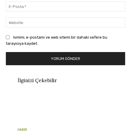
E-
Pos
Web
Ismimi, e-postamı ve web sitemi bir dahaki sefere bu
tarayıcıya kaydet.
İlginizi Çekebilir
HABER