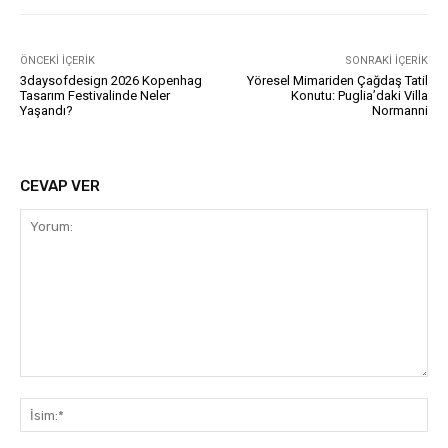
ÖNCEKI İÇERIK
SONRAKI İÇERIK
3daysofdesign 2026 Kopenhag
Yöresel Mimariden Çağdaş Tatil
Tasarım Festivalinde Neler
Konutu: Puglia’daki Villa
Yaşandı?
Normanni
CEVAP VER
Yorum:
İsi