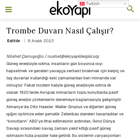
Turkish
Trombe Duvarı Nasıl Çalışır?
8 Aralık 2023
Editör
Nüshet Çamuşoğlu / nushet@ekoyapidergisi.org
Güneş enerjisiyle ısıtma, insanların gün boyunca ısıyı
hapsetmek ve geceleri yavaşça serbest bırakmak için kerpiç ve
taş duvarlar kullandığı eski zamanlardan beri mimaride var
olmuştur. Fakat modern haliyle güneş enerjisiyle ısıtma ilk
olarak 1920’lerde Avrupalı mimarların toplu konutlarda pasif
güneş enerjisi yöntemlerini denemeye başlamasıyla gelişmiştir.
Almanya’da Otto Haesler, Walter Gropius ve diğerleri güneş
ışığını optimize eden şematik Zeilenbau daireleri tasarladılar ve
“konutların” ABD’ye ithal edilmesinin ardından, İkinci Dünya
Savaşı sırasındaki savaş zamanı yakıt kıtlığı pasif güneş
ısıtmasını hızla popüler hale getirdi. Bu sistemin varyasyonları