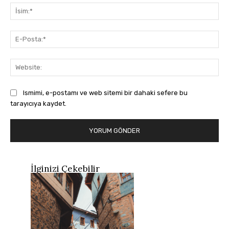
İsi
E-
Pos
Web
Ismimi, e-postamı ve web sitemi bir dahaki sefere bu
tarayıcıya kaydet.
İlginizi Çekebilir