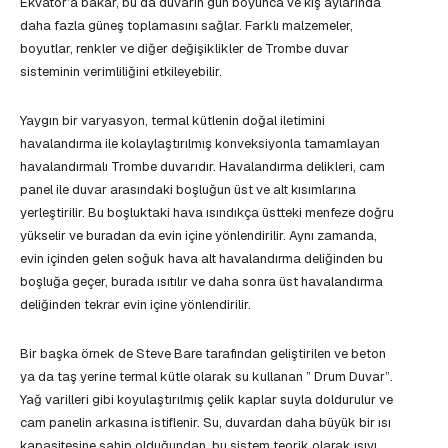
Ekvator’a bakar, bu da duvarın gün boyunca ve kış aylarında
daha fazla güneş toplamasını sağlar. Farklı malzemeler,
boyutlar, renkler ve diğer değişiklikler de Trombe duvar
sisteminin verimliliğini etkileyebilir.
Yaygın bir varyasyon, termal kütlenin doğal iletimini
havalandırma ile kolaylaştırılmış konveksiyonla tamamlayan
havalandırmalı Trombe duvarıdır. Havalandırma delikleri, cam
panel ile duvar arasındaki boşluğun üst ve alt kısımlarına
yerleştirilir. Bu boşluktaki hava ısındıkça üstteki menfeze doğru
yükselir ve buradan da evin içine yönlendirilir. Aynı zamanda,
evin içinden gelen soğuk hava alt havalandırma deliğinden bu
boşluğa geçer, burada ısıtılır ve daha sonra üst havalandırma
deliğinden tekrar evin içine yönlendirilir.
Bir başka örnek de Steve Bare tarafından geliştirilen ve beton
ya da taş yerine termal kütle olarak su kullanan ” Drum Duvar”.
Yağ varilleri gibi koyulaştırılmış çelik kaplar suyla doldurulur ve
cam panelin arkasına istiflenir. Su, duvardan daha büyük bir ısı
kapasitesine sahip olduğundan, bu sistem teorik olarak ısıyı