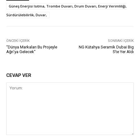
Güneş Enerjisi Isıtma, Trombe Duvarı, Drum Duvarı, Enerji Verimliliği,
Sürdürülebilirlik, Duvar,
ÖNCEKI İÇERIK
SONRAKI İÇERIK
“Dünya Markaları Bu Projeyle
NG Kütahya Seramik Dubai Big
Ağrı’ya Gelecek”
5’te Yer Aldı
CEVAP VER
Yorum: