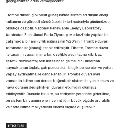
geçirgenlikten ödün vermeyecektir.
Trombe duvarı gibi pasif güneş ısıtma sistemleri düşük enerji
kullanımı ve göreceli sürdürülebilirlikleri nedeniyle günümüzde
oldukça caziptir. National Renewable Energy Laboratory
tarafından Zion Ulusal Parkı Ziyaretçi Merkezi’nde yapılan bir
çalışmada, binanın yıllık ısıtmasının %20’sinin Trombe duvarı
tarafından sağlandığı tespit edilmiştir. Elbette, Trombe duvarı
ile tasarım yapan mimarlar, özellikle aydınlatma gibi bazı
estetik dezavantajların üstesinden gelmelidir. Duvardan
kaynaklanan loşluk, çatı pencereleri, bitişik pencereler ve yeterli
yapay aydınlatma ile dengelenebilir. Trombe duvarı aynı
zamanda iklime son derece bağımlı bir sistemdir, yani konum ve
hava durumu değişiklikleri duvarın etkinliğini olumsuz
etkileyebilir. Bununla birlikte, bu endişeler yeterince giderilirse,
bu sistem bir yapının enerji verimliliğini büyük ölçüde artırabilir
ve hatta ısıtma maliyetlerini önemli ölçüde düşürebilir.
ETIKETLER