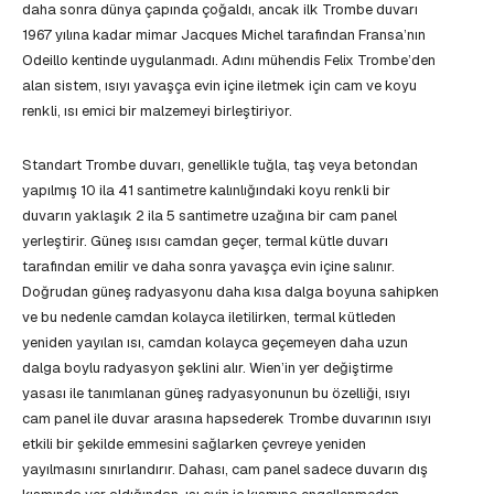
daha sonra dünya çapında çoğaldı, ancak ilk Trombe duvarı
1967 yılına kadar mimar Jacques Michel tarafından Fransa’nın
Odeillo kentinde uygulanmadı. Adını mühendis Felix Trombe’den
alan sistem, ısıyı yavaşça evin içine iletmek için cam ve koyu
renkli, ısı emici bir malzemeyi birleştiriyor.
Standart Trombe duvarı, genellikle tuğla, taş veya betondan
yapılmış 10 ila 41 santimetre kalınlığındaki koyu renkli bir
duvarın yaklaşık 2 ila 5 santimetre uzağına bir cam panel
yerleştirir. Güneş ısısı camdan geçer, termal kütle duvarı
tarafından emilir ve daha sonra yavaşça evin içine salınır.
Doğrudan güneş radyasyonu daha kısa dalga boyuna sahipken
ve bu nedenle camdan kolayca iletilirken, termal kütleden
yeniden yayılan ısı, camdan kolayca geçemeyen daha uzun
dalga boylu radyasyon şeklini alır. Wien’in yer değiştirme
yasası ile tanımlanan güneş radyasyonunun bu özelliği, ısıyı
cam panel ile duvar arasına hapsederek Trombe duvarının ısıyı
etkili bir şekilde emmesini sağlarken çevreye yeniden
yayılmasını sınırlandırır. Dahası, cam panel sadece duvarın dış