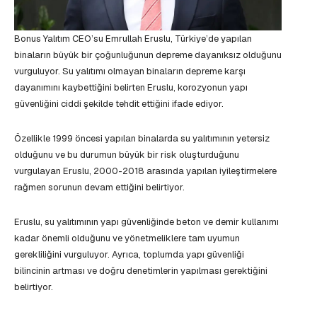
Bonus Yalıtım CEO’su Emrullah Eruslu, Türkiye’de yapılan
binaların büyük bir çoğunluğunun depreme dayanıksız olduğunu
vurguluyor. Su yalıtımı olmayan binaların depreme karşı
dayanımını kaybettiğini belirten Eruslu, korozyonun yapı
güvenliğini ciddi şekilde tehdit ettiğini ifade ediyor.
Özellikle 1999 öncesi yapılan binalarda su yalıtımının yetersiz
olduğunu ve bu durumun büyük bir risk oluşturduğunu
vurgulayan Eruslu, 2000-2018 arasında yapılan iyileştirmelere
rağmen sorunun devam ettiğini belirtiyor.
Eruslu, su yalıtımının yapı güvenliğinde beton ve demir kullanımı
kadar önemli olduğunu ve yönetmeliklere tam uyumun
gerekliliğini vurguluyor. Ayrıca, toplumda yapı güvenliği
bilincinin artması ve doğru denetimlerin yapılması gerektiğini
belirtiyor.