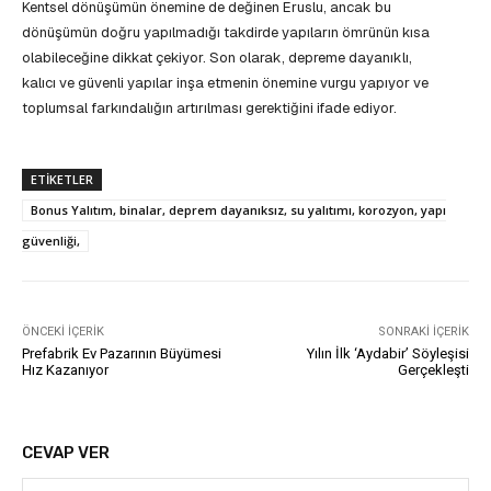
Kentsel dönüşümün önemine de değinen Eruslu, ancak bu
dönüşümün doğru yapılmadığı takdirde yapıların ömrünün kısa
olabileceğine dikkat çekiyor. Son olarak, depreme dayanıklı,
kalıcı ve güvenli yapılar inşa etmenin önemine vurgu yapıyor ve
toplumsal farkındalığın artırılması gerektiğini ifade ediyor.
ETIKETLER
Bonus Yalıtım, binalar, deprem dayanıksız, su yalıtımı, korozyon, yapı
güvenliği,
ÖNCEKI İÇERIK
SONRAKI İÇERIK
Prefabrik Ev Pazarının Büyümesi
Yılın İlk ‘Aydabir’ Söyleşisi
Hız Kazanıyor
Gerçekleşti
CEVAP VER