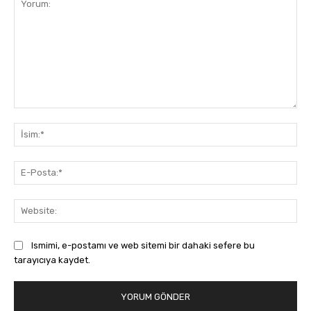
Yorum:
İsi
E-
Pos
Web
Ismimi, e-postamı ve web sitemi bir dahaki sefere bu
tarayıcıya kaydet.