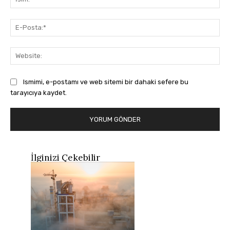
E-
Pos
Web
Ismimi, e-postamı ve web sitemi bir dahaki sefere bu
tarayıcıya kaydet.
İlginizi Çekebilir