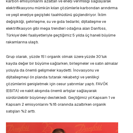
karbon emisyonlarını azaltan ve enerji verimliliği sağlayarak
elektrifikasyonu mümkün kılan çözümlerle karbondan arındırma
ve yeşil enerjiye geçişteki taahhüdünü güçlendiriyor. İklim
değişikliği, şehirleşme, su ve gıda tedariki, dijitalleşme ve
elektrifikasyon gibi mega trendleri odağına alan Danfoss,
Türkiye’deki faaliyetleriyle geçtiğimiz 5 yılda üç haneli büyüme
rakamlarına ulaştı.
Grup olarak, yüzde 15’i organik olmak üzere yüzde 30’luk
kayda değer bir büyüme sağlarken, birleşmeler ve satın almalar
yoluyla da önemli gelişmeler kaydetti. İnovasyonu ve
dijitalleşmeyi ön planda tutarak rekabetçi ve yenilikçi
çözümlerini genişletmek için cesur yatırımlar yaptı. FAVÖK
(EBITA) ve nakit akışında önemli artışlar sağlayarak
sürdürülebilir büyümeyi destekledi. Geçtiğimiz yıl Kapsam 1 ve
Kapsam 2 emisyonlarını %18 oranında azaltırken organik
satışları %2 arttı.