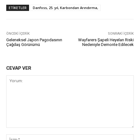
ETIKETLER
Danfoss, 25. yıl, Karbondan Arındırma,
ÖNCEKI İÇERIK
SONRAKI İÇERIK
Geleneksel Japon Pagodasının
Wayfarers Şapeli Heyelan Riski
Çağdaş Görünümü
Nedeniyle Demonte Edilecek
CEVAP VER
Yorum:
İsi