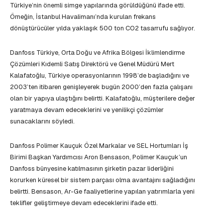
Türkiye’nin önemli simge yapılarında görüldüğünü ifade etti.
Örneğin, İstanbul Havalimanı’nda kurulan frekans
dönüştürücüler yılda yaklaşık 500 ton CO2 tasarrufu sağlıyor.
Danfoss Türkiye, Orta Doğu ve Afrika Bölgesi İklimlendirme
Çözümleri Kıdemli Satış Direktörü ve Genel Müdürü Mert
Kalafatoğlu, Türkiye operasyonlarının 1998’de başladığını ve
2003’ten itibaren genişleyerek bugün 2000’den fazla çalışanı
olan bir yapıya ulaştığını belirtti. Kalafatoğlu, müşterilere değer
yaratmaya devam edeceklerini ve yenilikçi çözümler
sunacaklarını söyledi.
Danfoss Polimer Kauçuk Özel Markalar ve SEL Hortumları İş
Birimi Başkan Yardımcısı Aron Bensason, Polimer Kauçuk’un
Danfoss bünyesine katılmasının şirketin pazar liderliğini
korurken küresel bir sistem parçası olma avantajını sağladığını
belirtti. Bensason, Ar-Ge faaliyetlerine yapılan yatırımlarla yeni
teklifler geliştirmeye devam edeceklerini ifade etti.