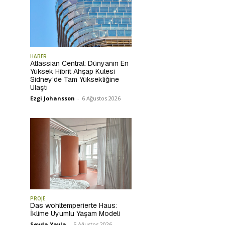
HABER
Atlassian Central: Dünyanın En
Yüksek Hibrit Ahşap Kulesi
Sidney’de Tam Yüksekliğine
Ulaştı
Ezgi Johansson
-
6 Ağustos 2026
PROJE
Das wohltemperierte Haus:
İklime Uyumlu Yaşam Modeli
Sevda Yayla
-
5 Ağustos 2026