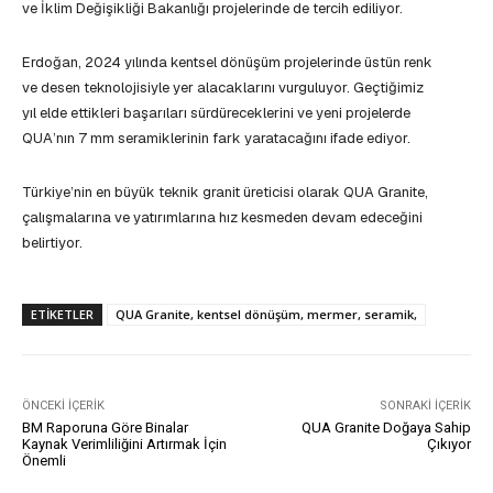
ve İklim Değişikliği Bakanlığı projelerinde de tercih ediliyor.
Erdoğan, 2024 yılında kentsel dönüşüm projelerinde üstün renk
ve desen teknolojisiyle yer alacaklarını vurguluyor. Geçtiğimiz
yıl elde ettikleri başarıları sürdüreceklerini ve yeni projelerde
QUA’nın 7 mm seramiklerinin fark yaratacağını ifade ediyor.
Türkiye’nin en büyük teknik granit üreticisi olarak QUA Granite,
çalışmalarına ve yatırımlarına hız kesmeden devam edeceğini
belirtiyor.
ETIKETLER
QUA Granite, kentsel dönüşüm, mermer, seramik,
ÖNCEKI İÇERIK
SONRAKI İÇERIK
BM Raporuna Göre Binalar
QUA Granite Doğaya Sahip
Kaynak Verimliliğini Artırmak İçin
Çıkıyor
Önemli