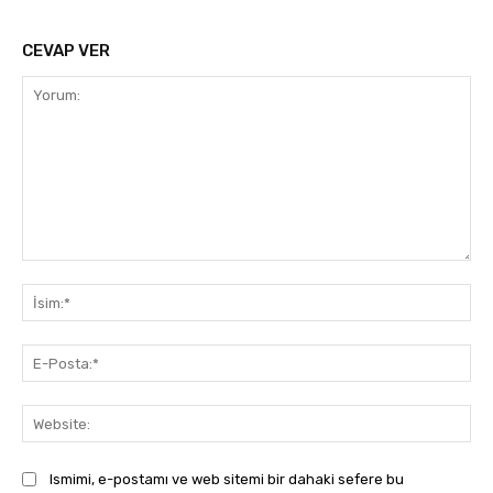
CEVAP VER
Yorum:
İsi
E-
Pos
Web
Ismimi, e-postamı ve web sitemi bir dahaki sefere bu