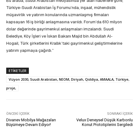
Bu arada, Suudi Arabistan medyasında yer alan haberlere göre,
Türkiye-Suudi Arabistan İş Forumu’nda, inşaat, mühendislik
müşavirlik ve yatırım konularında uzmanlaşmış firmaları
kapsayan 16 iş birliği anlaşmasına varıldı. Forum’da 610 milyon
dolar değerinde gayrimenkul anlaşmaları imzalandı. Suudi
Belediye, Köy İşleri ve İskan Bakanı Majid bin Abdullah Al-
Hogail, Türk şirketlerini Krallık’taki gayrimenkul geliştirmelerine
yatırım yapmaya çağırdı.”
ETIKETLER
Vizyon 2030, Suudi Arabistan, NEOM, Diriyah, Qiddiya, AMAALA , Türkiye,
proje,
ÖNCEKI İÇERIK
SONRAKI İÇERIK
Divanev Mobilya Mağazaları
Velux Deneysel Düşük Karbonlu
Büyümeye Devam Ediyor!
Konut Prototiplerini Sergiledi