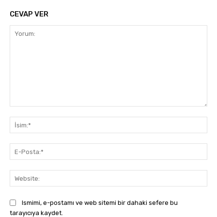
CEVAP VER
Yorum:
İsi
E-
Pos
Web
Ismimi, e-postamı ve web sitemi bir dahaki sefere bu
tarayıcıya kaydet.