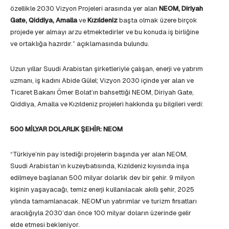
özellikle 2030 Vizyon Projeleri arasında yer alan
NEOM, Diriyah
Gate, Qiddiya, Amalla
ve
Kızıldeniz
başta olmak üzere birçok
projede yer almayı arzu etmektedirler ve bu konuda iş birliğine
ve ortaklığa hazırdır.” açıklamasında bulundu.
Uzun yıllar Suudi Arabistan şirketleriyle çalışan, enerji ve yatırım
uzmanı, iş kadını Abide Gülel; Vizyon 2030 içinde yer alan ve
Ticaret Bakanı Ömer Bolat’ın bahsettiği NEOM, Diriyah Gate,
Qiddiya, Amalla ve Kızıldeniz projeleri hakkında şu bilgileri verdi:
500 MİLYAR DOLARLIK ŞEHİR: NEOM
“Türkiye’nin pay istediği projelerin başında yer alan NEOM,
Suudi Arabistan’ın kuzeybatısında, Kızıldeniz kıyısında inşa
edilmeye başlanan 500 milyar dolarlık dev bir şehir. 9 milyon
kişinin yaşayacağı, temiz enerji kullanılacak akıllı şehir, 2025
yılında tamamlanacak. NEOM’un yatırımlar ve turizm fırsatları
aracılığıyla 2030’dan önce 100 milyar doların üzerinde gelir
elde etmesi bekleniyor.