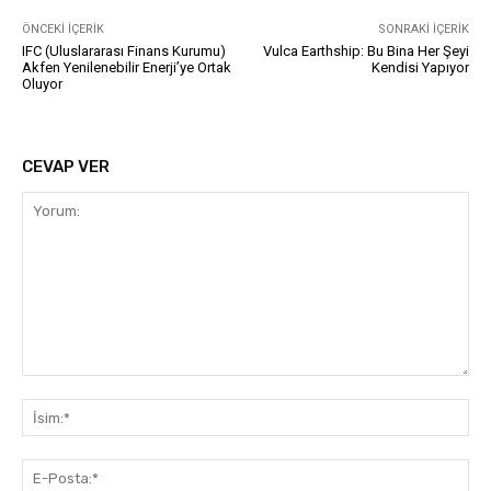
ÖNCEKI İÇERIK
SONRAKI İÇERIK
​IFC (Uluslararası Finans Kurumu)
​Vulca Earthship​: Bu Bina Her Şeyi
Akfen Yenilenebilir Enerji’ye Ortak
Kendisi Yapıyor​
Oluyor
CEVAP VER
Yorum:
İsi
E-