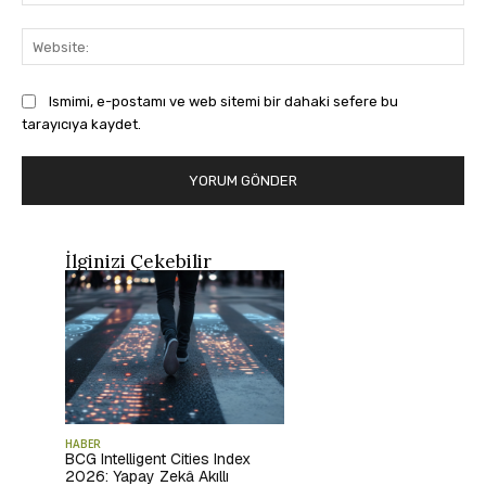
Pos
Web
Ismimi, e-postamı ve web sitemi bir dahaki sefere bu
tarayıcıya kaydet.
İlginizi Çekebilir
HABER
BCG Intelligent Cities Index
2026: Yapay Zekâ Akıllı