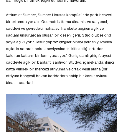
dair güçlü bir örnek teşkil etmesini umuyorum.”
Atrium at Sumner, Sumner Houses kampüsünde park benzeri
bir ortamda yer alır. Geometrik formu dinamik ve rasyonel;
caddeyi ve çevredeki mahalleyi harekete geçiren açık ve
sağlam unsurlardan oluşan bir desen içerir. Studio Libeskind
şöyle açıklıyor: “Cesur çapraz çizgiler binayı yerden yükselen
açılarla sararak sokak seviyesindeki kitleselliği ortadan
kaldıran katlanır bir form yaratıyor.” Geniş camlı giriş fuayesi
caddeyle açık bir bağlantı sağlıyor. Stüdyo, iç mekanda, ikinci
katta yüksek bir merkezi atriyuma ve ortak yeşil alana (bir
atriyum bahçesi) bakan koridorlara sahip bir konut avlusu
binası tasarladı.