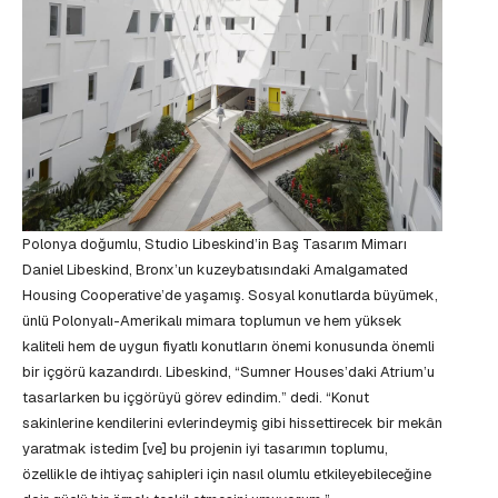
Polonya doğumlu, Studio Libeskind’in Baş Tasarım Mimarı
Daniel Libeskind, Bronx’un kuzeybatısındaki Amalgamated
Housing Cooperative’de yaşamış. Sosyal konutlarda büyümek,
ünlü Polonyalı-Amerikalı mimara toplumun ve hem yüksek
kaliteli hem de uygun fiyatlı konutların önemi konusunda önemli
bir içgörü kazandırdı. Libeskind, “Sumner Houses’daki Atrium’u
tasarlarken bu içgörüyü görev edindim.” dedi. “Konut
sakinlerine kendilerini evlerindeymiş gibi hissettirecek bir mekân
yaratmak istedim [ve] bu projenin iyi tasarımın toplumu,
özellikle de ihtiyaç sahipleri için nasıl olumlu etkileyebileceğine