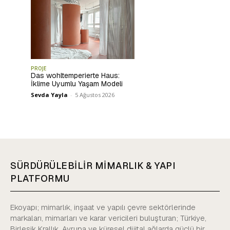
PROJE
Das wohltemperierte Haus:
İklime Uyumlu Yaşam Modeli
Sevda Yayla
-
5 Ağustos 2026
SÜRDÜRÜLEBİLİR MİMARLIK & YAPI
PLATFORMU
Ekoyapı; mimarlık, inşaat ve yapılı çevre sektörlerinde
markaları, mimarları ve karar vericileri buluşturan; Türkiye,
Birleşik Krallık, Avrupa ve küresel dijital ağlarda güçlü bir