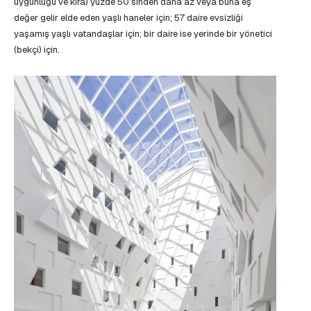
uygunluğu ve kira) yüzde 50’sinden daha az veya buna eş
değer gelir elde eden yaşlı haneler için; 57 daire evsizliği
yaşamış yaşlı vatandaşlar için; bir daire ise yerinde bir yönetici
(bekçi) için.