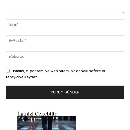
Yorum:
İsi
E-
Pos
Web
Ismimi, e-postamı ve web sitemi bir dahaki sefere bu
tarayıcıya kaydet.
İlginizi Çekebilir