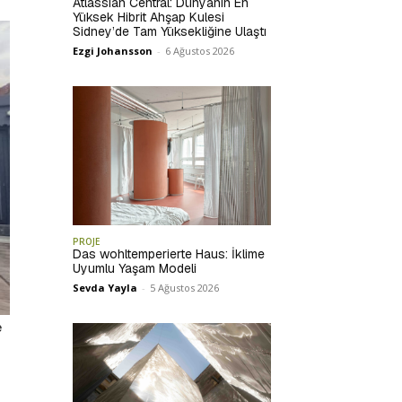
Atlassian Central: Dünyanın En
Yüksek Hibrit Ahşap Kulesi
Sidney’de Tam Yüksekliğine Ulaştı
Ezgi Johansson
-
6 Ağustos 2026
PROJE
Das wohltemperierte Haus: İklime
Uyumlu Yaşam Modeli
Sevda Yayla
-
5 Ağustos 2026
e