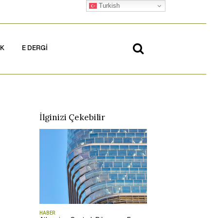
Turkish
İK
E DERGİ
İlginizi Çekebilir
HABER