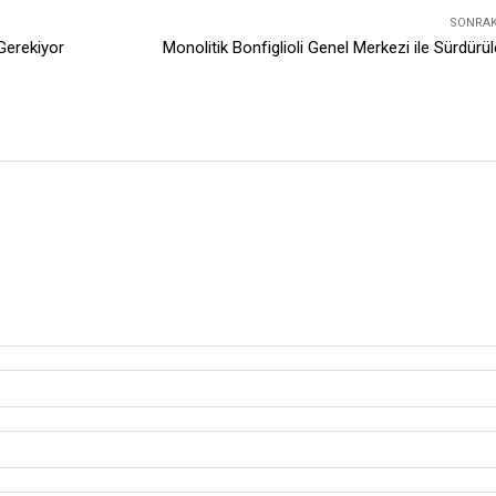
SONRAKI
 Gerekiyor
Monolitik Bonfiglioli Genel Merkezi ile Sürdürüleb