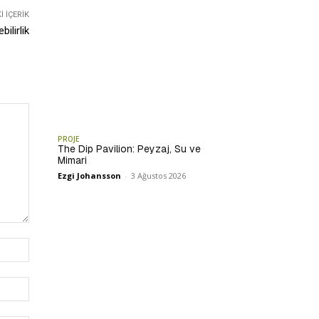
 İÇERIK
ilirlik
PROJE
The Dip Pavilion: Peyzaj, Su ve
Mimari
Ezgi Johansson
-
3 Ağustos 2026
İsim:*
E-
Posta:*