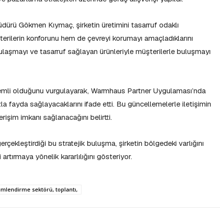
rü Gökmen Kıymaç, şirketin üretimini tasarruf odaklı
erilerin konforunu hem de çevreyi korumayı amaçladıklarını
e ulaşmayı ve tasarruf sağlayan ürünleriyle müşterilerle buluşmayı
önemli olduğunu vurgulayarak, Warmhaus Partner Uygulaması’nda
zla fayda sağlayacaklarını ifade etti. Bu güncellemelerle iletişimin
erişim imkanı sağlanacağını belirtti.
erçekleştirdiği bu stratejik buluşma, şirketin bölgedeki varlığını
tırmaya yönelik kararlılığını gösteriyor.
limlendirme sektörü, toplantı,