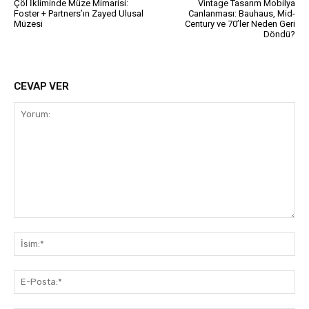
Çöl İkliminde Müze Mimarisi:
Vintage Tasarım Mobilya
Foster + Partners’ın Zayed Ulusal
Canlanması: Bauhaus, Mid-
Müzesi
Century ve 70’ler Neden Geri
Döndü?
CEVAP VER
Yorum:
İsi
E-
Pos