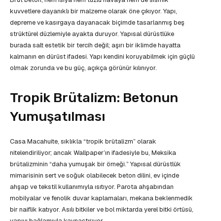
kuvvetlere dayanıklı bir malzeme olarak öne çıkıyor. Yapı,
depreme ve kasırgaya dayanacak biçimde tasarlanmış beş
strüktürel düzlemiyle ayakta duruyor. Yapısal dürüstlüke
burada salt estetik bir tercih değil; aşırı bir iklimde hayatta
kalmanın en dürüst ifadesi. Yapı kendini koruyabilmek için güçlü
olmak zorunda ve bu güç, açıkça görünür kılınıyor.
Tropik Brütalizm: Betonun
Yumuşatılması
Casa Macahuite, sıklıkla “tropik brütalizm” olarak
nitelendiriliyor; ancak Wallpaper’ın ifadesiyle bu, Meksika
brütalizminin “daha yumuşak bir örneği.” Yapısal dürüstlük
mimarisinin sert ve soğuk olabilecek beton dilini, ev içinde
ahşap ve tekstil kullanımıyla ısıtıyor. Parota ahşabından
mobilyalar ve fenolik duvar kaplamaları, mekana beklenmedik
bir naiflik katıyor. Asılı bitkiler ve bol miktarda yerel bitki örtüsü,
yapıyı bağlamıyla kaynaştırıyor.