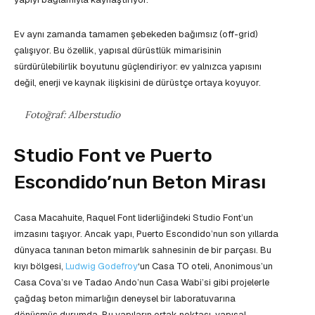
Ev aynı zamanda tamamen şebekeden bağımsız (off-grid)
çalışıyor. Bu özellik, yapısal dürüstlük mimarisinin
sürdürülebilirlik boyutunu güçlendiriyor: ev yalnızca yapısını
değil, enerji ve kaynak ilişkisini de dürüstçe ortaya koyuyor.
Fotoğraf: Alberstudio
Studio Font ve Puerto
Escondido’nun Beton Mirası
Casa Macahuite, Raquel Font liderliğindeki Studio Font’un
imzasını taşıyor. Ancak yapı, Puerto Escondido’nun son yıllarda
dünyaca tanınan beton mimarlık sahnesinin de bir parçası. Bu
kıyı bölgesi,
Ludwig Godefroy
‘un Casa TO oteli, Anonimous’un
Casa Cova’sı ve Tadao Ando’nun Casa Wabi’si gibi projelerle
çağdaş beton mimarlığın deneysel bir laboratuvarına
dönüşmüş durumda. Bu yapıların ortak noktası, yapısal