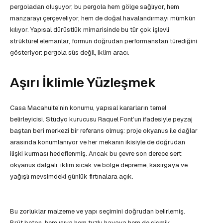
pergoladan oluşuyor; bu pergola hem gölge sağlıyor, hem
manzarayı çerçeveliyor, hem de doğal havalandırmayı mümkün
kılıyor. Yapısal dürüstlük mimarisinde bu tür çok işlevli
strüktürel elemanlar, formun doğrudan performanstan türediğini
gösteriyor: pergola süs değil, iklim aracı.
Aşırı İklimle Yüzleşmek
Casa Macahuite’nin konumu, yapısal kararların temel
belirleyicisi. Stüdyo kurucusu Raquel Font’un ifadesiyle peyzaj
baştan beri merkezi bir referans olmuş: proje okyanus ile dağlar
arasında konumlanıyor ve her mekanın ikisiyle de doğrudan
ilişki kurması hedeflenmiş. Ancak bu çevre son derece sert:
okyanus dalgalı, iklim sıcak ve bölge depreme, kasırgaya ve
yağışlı mevsimdeki günlük fırtınalara açık.
Bu zorluklar malzeme ve yapı seçimini doğrudan belirlemiş.
Brüt beton, hem ısıya hem tuzlu havaya hem de sismik