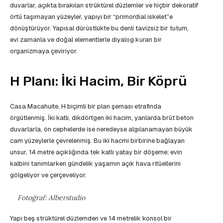
duvarlar, açıkta bırakılan strüktürel düzlemler ve hiçbir dekoratif
örtü taşımayan yüzeyler, yapıyı bir “primordial iskelet”e
dönüştürüyor. Yapısal dürüstlükte bu denli tavizsiz bir tutum,
evi zamanla ve doğal elementlerle diyalog kuran bir
organizmaya çeviriyor.
H Planı: İki Hacim, Bir Köprü
Casa Macahuite, H biçimli bir plan şeması etrafında
örgütlenmiş. İki katlı, dikdörtgen iki hacim, yanlarda brüt beton
duvarlarla, ön cephelerde ise neredeyse algılanamayan büyük
cam yüzeylerle çevrelenmiş. Bu iki hacmi birbirine bağlayan
unsur, 14 metre açıklığında tek katlı yatay bir döşeme; evin
kalbini tanımlarken gündelik yaşamın açık hava ritüellerini
gölgeliyor ve çerçeveliyor.
Fotoğraf: Alberstudio
Yapı beş strüktürel düzlemden ve 14 metrelik konsol bir