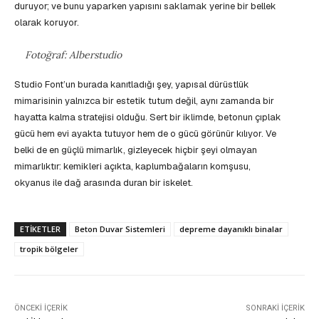
duruyor; ve bunu yaparken yapısını saklamak yerine bir bellek
olarak koruyor.
Fotoğraf: Alberstudio
Studio Font’un burada kanıtladığı şey, yapısal dürüstlük
mimarisinin yalnızca bir estetik tutum değil, aynı zamanda bir
hayatta kalma stratejisi olduğu. Sert bir iklimde, betonun çıplak
gücü hem evi ayakta tutuyor hem de o gücü görünür kılıyor. Ve
belki de en güçlü mimarlık, gizleyecek hiçbir şeyi olmayan
mimarlıktır: kemikleri açıkta, kaplumbağaların komşusu,
okyanus ile dağ arasında duran bir iskelet.
ETIKETLER
Beton Duvar Sistemleri
depreme dayanıklı binalar
tropik bölgeler
ÖNCEKI İÇERIK
SONRAKI İÇERIK