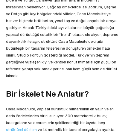
Eldem ve Turgut Cansever gibi mimarların modernist
mirasından besleniyor. Çağdaş örneklerde ise Bodrum, Çeşme
ve Datça gibi kıyı bölgelerindeki villalar, Casa Macahuite’ye
benzer biçimde brüt beton, yerel taş ve doğal ahşabı bir araya
getiriyor. Ancak Türkiye’deki kıyı villalarının büyük çoğunluğu
yapısal dürüstlüğü estetik bir “trend” olarak ele alıyor; depreme
dayanıklılık ile açık strüktürü Casa Macahuite’deki gibi
bütünleşik bir tasarım felsefesine dönüştüren örnekler hala
sınırlı. Studio Font’un gösterdiği model, Türkiye’nin deprem
gerçeğiyle yüzleşen kıyı ve kentsel konut mimarisi için güçlü bir
referans: yapıyı saklamak yerine, onu hem güçlü hem de dürüst
kılmak.
Bir İskelet Ne Anlatır?
Casa Macahuite, yapısal dürüstlük mimarisinin en yalın ve en
derin ifadelerinden birini sunuyor. 300 metrekarelik bu ev,
kasırgaların ve depremlerin şekillendirdiği bir kıyıda, beş
strüktürel düzlem
ve 14 metrelik bir konsol pergolayla ayakta