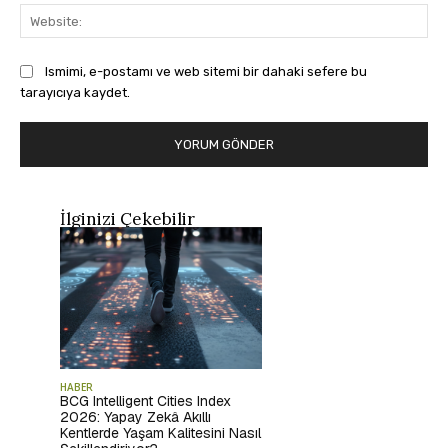
Web
Ismimi, e-postamı ve web sitemi bir dahaki sefere bu
tarayıcıya kaydet.
İlginizi Çekebilir
HABER
BCG Intelligent Cities Index
2026: Yapay Zekâ Akıllı
Kentlerde Yaşam Kalitesini Nasıl