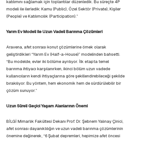
katılımını sağlamak için toplantılar düzenledik. Bu süreçte 4P
modeli ile ilerledik: Kamu (Public), Özel Sektör (Private), Kişiler
(People) ve Katılımcılık (Participation).”
Yarım Ev Modeli ile Uzun Vadeli Barınma Çözümleri
Aravena, afet sonrası konut çözümlerine örnek olarak
geliştirdikleri “Yarım Ev (Half-a-House)” modelinden bahsetti.
“Bu modelde, evler iki bölüme ayrılıyor. İlk etapta temel
barınma ihtiyacı karşılanırken, ikinci bölüm uzun vadede
kullanıcıların kendi ihtiyaçlarına göre şekillendirebileceği şekilde
bırakılıyor. Bu yöntem, hem ekonomik hem de sürdürülebilir bir
çözüm sunuyor.”
Uzun Süreli Geçici Yaşam Alanlarının Önemi
BİLGİ Mimarlık Fakültesi Dekanı Prof. Dr. Şebnem Yalınay Çinici,
afet sonrası dayanıklılığın ve uzun vadeli barınma çözümlerinin
önemine değinerek, “6 Şubat depremleri, hepimize afet öncesi