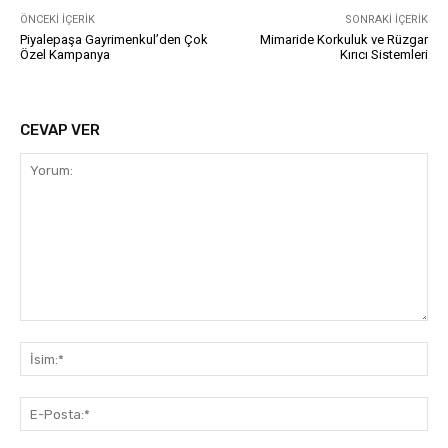
ÖNCEKI İÇERIK
SONRAKI İÇERIK
Piyalepaşa Gayrimenkul’den Çok
Mimaride Korkuluk ve Rüzgar
Özel Kampanya
Kırıcı Sistemleri
CEVAP VER
Yorum:
İsi
E-
Pos