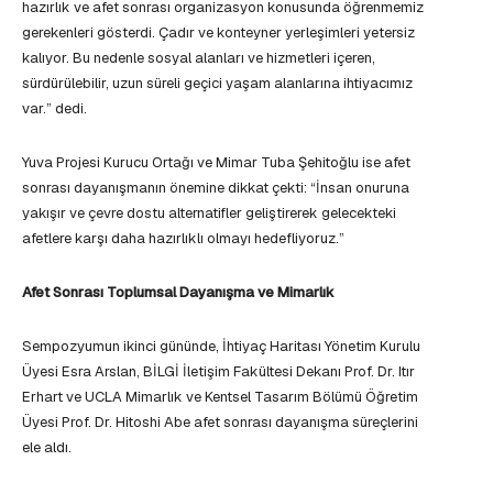
hazırlık ve afet sonrası organizasyon konusunda öğrenmemiz
gerekenleri gösterdi. Çadır ve konteyner yerleşimleri yetersiz
kalıyor. Bu nedenle sosyal alanları ve hizmetleri içeren,
sürdürülebilir, uzun süreli geçici yaşam alanlarına ihtiyacımız
var.” dedi.
Yuva Projesi Kurucu Ortağı ve Mimar Tuba Şehitoğlu ise afet
sonrası dayanışmanın önemine dikkat çekti: “İnsan onuruna
yakışır ve çevre dostu alternatifler geliştirerek gelecekteki
afetlere karşı daha hazırlıklı olmayı hedefliyoruz.”
Afet Sonrası Toplumsal Dayanışma ve Mimarlık
Sempozyumun ikinci gününde, İhtiyaç Haritası Yönetim Kurulu
Üyesi Esra Arslan, BİLGİ İletişim Fakültesi Dekanı Prof. Dr. Itır
Erhart ve UCLA Mimarlık ve Kentsel Tasarım Bölümü Öğretim
Üyesi Prof. Dr. Hitoshi Abe afet sonrası dayanışma süreçlerini
ele aldı.