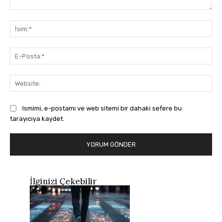
Yorum:
İsi
E-
Pos
Web
Ismimi, e-postamı ve web sitemi bir dahaki sefere bu
tarayıcıya kaydet.
İlginizi Çekebilir