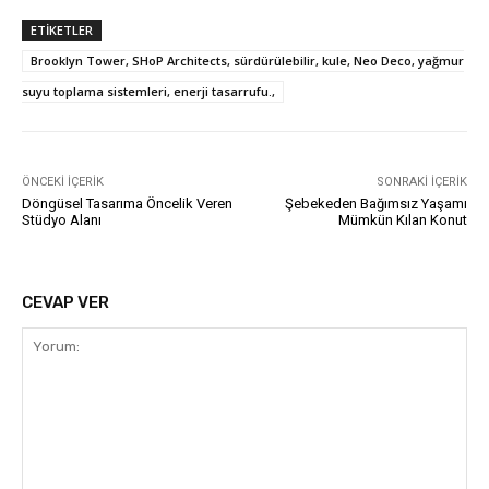
ETIKETLER
Brooklyn Tower, SHoP Architects, sürdürülebilir, kule, Neo Deco, yağmur
suyu toplama sistemleri, enerji tasarrufu.,
ÖNCEKI İÇERIK
SONRAKI İÇERIK
Döngüsel Tasarıma Öncelik Veren
Şebekeden Bağımsız Yaşamı
Stüdyo Alanı
Mümkün Kılan Konut
CEVAP VER