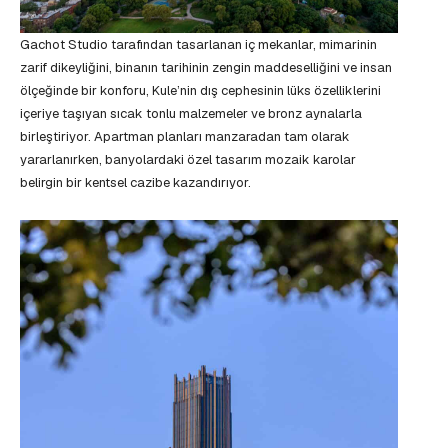
Gachot Studio tarafından tasarlanan iç mekanlar, mimarinin
zarif dikeyliğini, binanın tarihinin zengin maddeselliğini ve insan
ölçeğinde bir konforu, Kule’nin dış cephesinin lüks özelliklerini
içeriye taşıyan sıcak tonlu malzemeler ve bronz aynalarla
birleştiriyor. Apartman planları manzaradan tam olarak
yararlanırken, banyolardaki özel tasarım mozaik karolar
belirgin bir kentsel cazibe kazandırıyor.