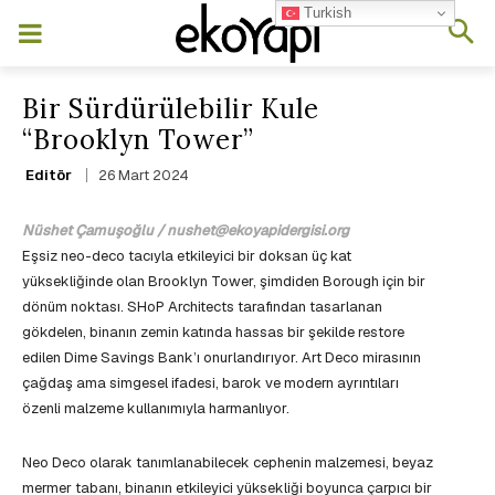
Turkish
Bir Sürdürülebilir Kule
“Brooklyn Tower”
26 Mart 2024
Editör
Nüshet Çamuşoğlu / nushet@ekoyapidergisi.org
Eşsiz neo-deco tacıyla etkileyici bir doksan üç kat
yüksekliğinde olan Brooklyn Tower, şimdiden Borough için bir
dönüm noktası. SHoP Architects tarafından tasarlanan
gökdelen, binanın zemin katında hassas bir şekilde restore
edilen Dime Savings Bank’ı onurlandırıyor. Art Deco mirasının
çağdaş ama simgesel ifadesi, barok ve modern ayrıntıları
özenli malzeme kullanımıyla harmanlıyor.
Neo Deco olarak tanımlanabilecek cephenin malzemesi, beyaz
mermer tabanı, binanın etkileyici yüksekliği boyunca çarpıcı bir