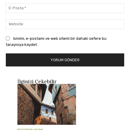
E-
Pos
Web
Ismimi, e-postamı ve web sitemi bir dahaki sefere bu
tarayıcıya kaydet.
İlginizi Çekebilir