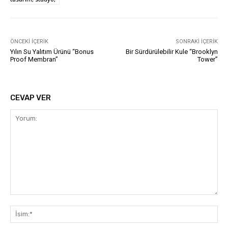
ÖNCEKI İÇERIK
SONRAKI İÇERIK
Yılın Su Yalıtım Ürünü “Bonus
Bir Sürdürülebilir Kule “Brooklyn
Proof Membran”
Tower”
CEVAP VER
Yorum:
İsi