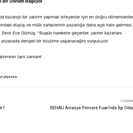
 Bir Dönem Başlıyor
a kazançlı bir yatırım yapmak isteyenler için en doğru dönemlerde
nlarındaki düşüş ve mülk sahiplerinin pazarlığa daha açık hale gelmesi,
or. Sevil Ece Gümüş, “Bugün harekete geçenler, yarının kazananı
e piyasada dengeli bir büyüme yaşanacağını vurguluyor.
tırımının tam zamanı!
l piyasası,
SONRAKI
ir?
REHAU Avrasya Pencere Fuarı’nda İlgi Oda