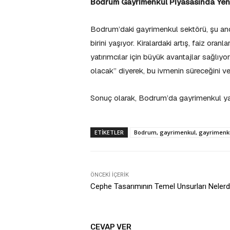
Bodrum Gayrimenkul Piyasasında Yeni
Bodrum’daki gayrimenkul sektörü, şu and
birini yaşıyor. Kiralardaki artış, faiz ora
yatırımcılar için büyük avantajlar sağlıy
olacak” diyerek, bu ivmenin süreceğini v
Sonuç olarak, Bodrum’da gayrimenkul ya
ETIKETLER
Bodrum, gayrimenkul, gayrimenku
ÖNCEKI İÇERIK
Cephe Tasarımının Temel Unsurları Nelerd
CEVAP VER