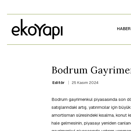
HABER
Bodrum Gayrimenk
25 Kasım 2024
Editör
Bodrum gayrimenkul piyasasında son döne
satışlarındaki artış, yatırımcılar için 
amortisman süresindeki kısalma, konut kre
hale gelmesinin, piyasayı yeniden canland
gayrimenkul piyasasında yatırım yapman