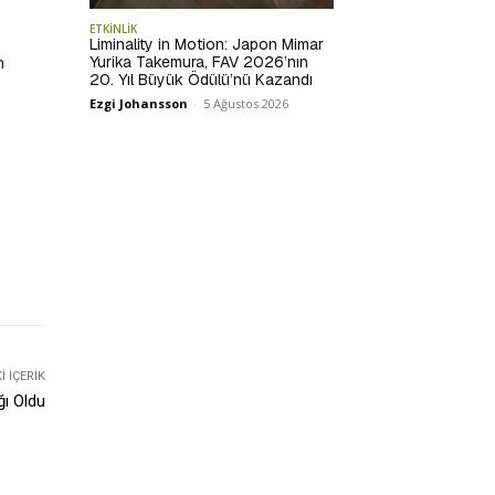
ETKİNLİK
Liminality in Motion: Japon Mimar
Yurika Takemura, FAV 2026’nın
n
20. Yıl Büyük Ödülü’nü Kazandı
Ezgi Johansson
-
5 Ağustos 2026
 İÇERIK
ğı Oldu