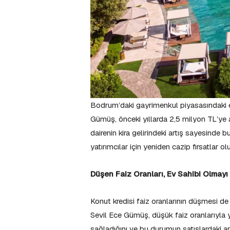
Bodrum’daki gayrimenkul piyasasındaki e
Gümüş, önceki yıllarda 2,5 milyon TL’ye al
dairenin kira gelirindeki artış sayesinde b
yatırımcılar için yeniden cazip fırsatlar ol
Düşen Faiz Oranları, Ev Sahibi Olmayı 
Konut kredisi faiz oranlarının düşmesi d
Sevil Ece Gümüş, düşük faiz oranlarıyla ya
sağladığını ve bu durumun satışlardaki ar