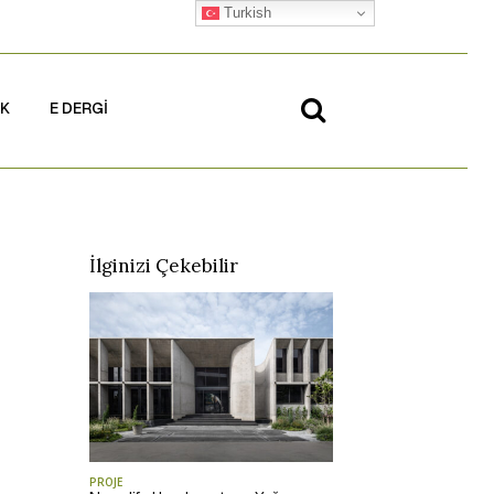
Turkish
İK
E DERGİ
İlginizi Çekebilir
PROJE