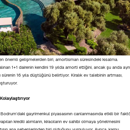
n önemli gelişmelerden biri, amortisman süresindeki kısalma.
ınan 1+1 dairenin kendini 19 yılda amorti ettiğini, ancak şu anda ayn
u sürenin 16 yıla düştüğünü belirtiyor. Kiralık ev talebinin artması,
uşturuyor.
Kolaylaştırıyor
e Bodrum’daki gayrimenkul piyasasının canlanmasında etkili bir faktö
pılan kredili alımların, kiracıların ev sahibi olmaya yönelmesini
tışın ana sebeplerinden biri olduğunu vurguluyor. Ayrıca, kamu