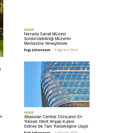
HABER
Nevada Sanat Müzesi:
Sürdürülebilirliği Müzenin
Merkezine Yerleştirmek
Ezgi Johansson
-
6 Ağustos 2026
ı
HABER
r.
Atlassian Central: Dünyanın En
Yüksek Hibrit Ahşap Kulesi
Sidney’de Tam Yüksekliğine Ulaştı
Ezgi Johansson
-
6 Ağustos 2026