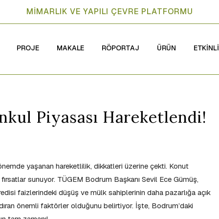
MİMARLIK VE YAPILI ÇEVRE PLATFORMU
PROJE
MAKALE
RÖPORTAJ
ÜRÜN
ETKİNL
ul Piyasası Hareketlendi!
mde yaşanan hareketlilik, dikkatleri üzerine çekti. Konut
büyük fırsatlar sunuyor. TÜGEM Bodrum Başkanı Sevil Ece Gümüş,
disi faizlerindeki düşüş ve mülk sahiplerinin daha pazarlığa açık
ıran önemli faktörler olduğunu belirtiyor. İşte, Bodrum’daki
ın tam zamanı!