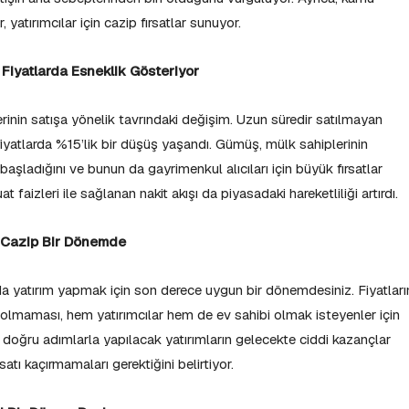
, yatırımcılar için cazip fırsatlar sunuyor.
 Fiyatlarda Esneklik Gösteriyor
rinin satışa yönelik tavrındaki değişim. Uzun süredir satılmayan
 fiyatlarda %15’lik bir düşüş yaşandı. Gümüş, mülk sahiplerinin
 başladığını ve bunun da gayrimenkul alıcıları için büyük fırsatlar
 faizleri ile sağlanan nakit akışı da piyasadaki hareketliliği artırdı.
n Cazip Bir Dönemde
yatırım yapmak için son derece uygun bir dönemdesiniz. Fiyatları
olmaması, hem yatırımcılar hem de ev sahibi olmak isteyenler için
ş, doğru adımlarla yapılacak yatırımların gelecekte ciddi kazançlar
rsatı kaçırmamaları gerektiğini belirtiyor.