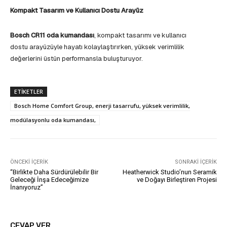
Kompakt Tasarım ve Kullanıcı Dostu Arayüz
Bosch CR11 oda kumandası
, kompakt tasarımı ve kullanıcı
dostu arayüzüyle hayatı kolaylaştırırken, yüksek verimlilik
değerlerini üstün performansla buluşturuyor.
ETIKETLER
Bosch Home Comfort Group, enerji tasarrufu, yüksek verimlilik,
modülasyonlu oda kumandası,
ÖNCEKI İÇERIK
SONRAKI İÇERIK
“Birlikte Daha Sürdürülebilir Bir
Heatherwick Studio’nun Seramik
Geleceği İnşa Edeceğimize
ve Doğayı Birleştiren Projesi
İnanıyoruz’’
CEVAP VER