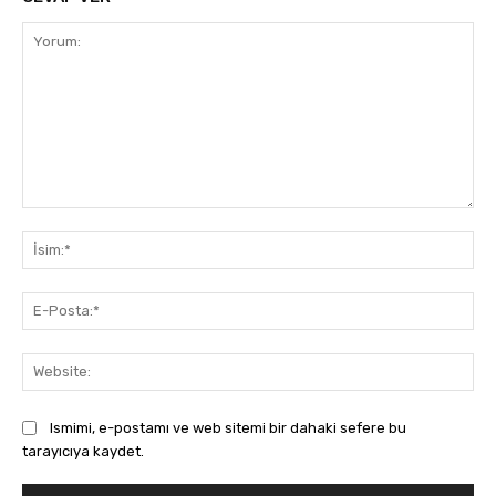
Yorum:
İsi
E-
Pos
Web
Ismimi, e-postamı ve web sitemi bir dahaki sefere bu
tarayıcıya kaydet.