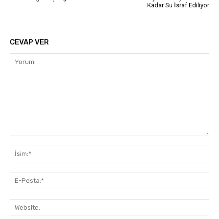
Kadar Su İsraf Ediliyor
CEVAP VER
Yorum:
İsi
E-
Pos
Web