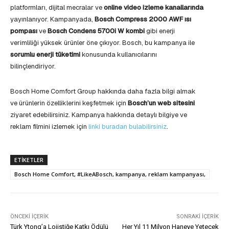
platformları, dijital mecralar ve
online video izleme kanallarında
yayınlanıyor. Kampanyada,
Bosch Compress 2000 AWF ısı
pompası
ve
Bosch Condens 5700i W kombi
gibi enerji
verimliliği yüksek ürünler öne çıkıyor. Bosch, bu kampanya ile
sorumlu enerji tüketimi
konusunda kullanıcılarını
bilinçlendiriyor.
Bosch Home Comfort Group hakkında daha fazla bilgi almak
ve ürünlerin özelliklerini keşfetmek için
Bosch’un web sitesini
ziyaret edebilirsiniz. Kampanya hakkında detaylı bilgiye ve
reklam filmini izlemek için
linki buradan bulabilirsiniz
.
ETIKETLER
Bosch Home Comfort, #LikeABosch, kampanya, reklam kampanyası,
ÖNCEKI İÇERIK
SONRAKI İÇERIK
Türk Ytong’a Lojistiğe Katkı Ödülü
Her Yıl 11 Milyon Haneye Yetecek