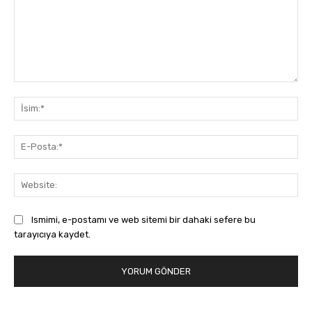
Yorum:
İsi
E-
Pos
Web
Ismimi, e-postamı ve web sitemi bir dahaki sefere bu
tarayıcıya kaydet.