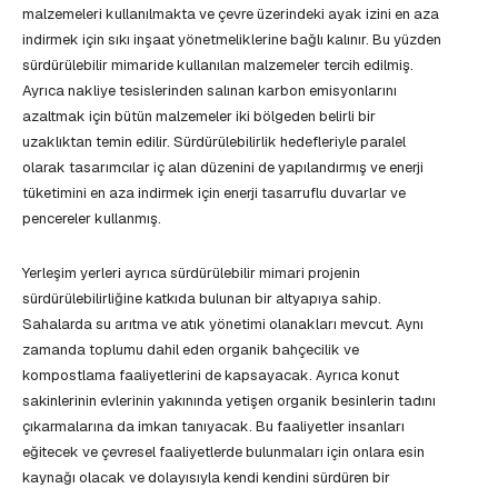
malzemeleri kullanılmakta ve çevre üzerindeki ayak izini en aza
indirmek için sıkı inşaat yönetmeliklerine bağlı kalınır. Bu yüzden
sürdürülebilir mimaride kullanılan malzemeler tercih edilmiş.
Ayrıca nakliye tesislerinden salınan karbon emisyonlarını
azaltmak için bütün malzemeler iki bölgeden belirli bir
uzaklıktan temin edilir. Sürdürülebilirlik hedefleriyle paralel
olarak tasarımcılar iç alan düzenini de yapılandırmış ve enerji
tüketimini en aza indirmek için enerji tasarruflu duvarlar ve
pencereler kullanmış.
Yerleşim yerleri ayrıca sürdürülebilir mimari projenin
sürdürülebilirliğine katkıda bulunan bir altyapıya sahip.
Sahalarda su arıtma ve atık yönetimi olanakları mevcut. Aynı
zamanda toplumu dahil eden organik bahçecilik ve
kompostlama faaliyetlerini de kapsayacak. Ayrıca konut
sakinlerinin evlerinin yakınında yetişen organik besinlerin tadını
çıkarmalarına da imkan tanıyacak. Bu faaliyetler insanları
eğitecek ve çevresel faaliyetlerde bulunmaları için onlara esin
kaynağı olacak ve dolayısıyla kendi kendini sürdüren bir