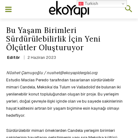
Turkish
Bu Yaşam Birimleri
Sürdürülebilirlik İçin Yeni
Ölçütler Oluşturuyor
2 Haziran 2023
Editör
Nüshet Çamuşoğlu / nushet@ekoyapidergisi.org
Estudio Macías Peredo tarafından tasarlanan sürdürülebilir
mimari Candela, Meksika’da Tulum ve Valladolid’de bulunan iki
yenilenebilir konut topluluğundan oluşan bir proje. Bu yerleşim
yerleri, doğal çevreyle ilişki içinde olan ve bu sayede sakinlerinin
hayat kalitesini artıran bir yaşam biçimine esin kaynağı olmayı
hedefliyor.
Sürdürülebilir mimari örneklerden Candela yerleşim birimleri
sakinlerinin hayatlarını geliştirmenin yanı sıra Meksika kültürü,