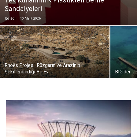
Tek Kullanımlık Plastikten Defile
Sandalyeleri
Editör
-
10 Mart 2026
Rhoēs Projesi: Rüzgarın ve Arazinin
Şekillendirdiği Bir Ev
BIG’den Ja