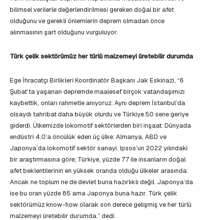
bilimsel verilerle değerlendirilmesi gereken doğal bir afet
olduğunu ve gerekli önlemlerin deprem olmadan önce
alınmasının şart olduğunu vurguluyor.
Türk çelik sektörümüz her türlü malzemeyi üretebilir durumda
Ege İhracatçı Birlikleri Koordinatör Başkanı Jak Eskinazi, “6
Şubat’ta yaşanan depremde maalesef birçok vatandaşımızı
kaybettik, onları rahmetle anıyoruz. Aynı deprem İstanbul’da
olsaydı tahribat daha büyük olurdu ve Türkiye 50 sene geriye
giderdi. Ülkemizde lokomotif sektörlerden biri inşaat. Dünyada
endüstri 4.0’a öncülük eden üç ülke: Almanya, ABD ve
Japonya’da lokomotif sektör sanayi. Ipsos’un 2022 yılındaki
bir araştırmasına göre; Türkiye, yüzde 77 ile insanların doğal
afet beklentilerinin en yüksek oranda olduğu ülkeler arasında.
Ancak ne toplum ne de devlet buna hazırlıklı değil. Japonya’da
ise bu oran yüzde 85 ama Japonya buna hazır. Türk çelik
sektörümüz know-how olarak son derece gelişmiş ve her türlü
malzemeyi üretebilir durumda.” dedi.