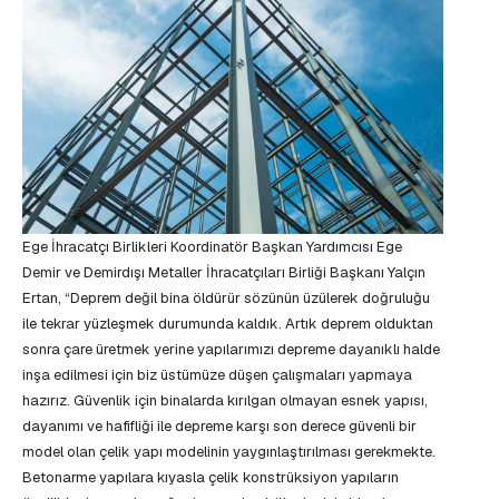
Ege İhracatçı Birlikleri Koordinatör Başkan Yardımcısı Ege
Demir ve Demirdışı Metaller İhracatçıları Birliği Başkanı Yalçın
Ertan, “Deprem değil bina öldürür sözünün üzülerek doğruluğu
ile tekrar yüzleşmek durumunda kaldık. Artık deprem olduktan
sonra çare üretmek yerine yapılarımızı depreme dayanıklı halde
inşa edilmesi için biz üstümüze düşen çalışmaları yapmaya
hazırız. Güvenlik için binalarda kırılgan olmayan esnek yapısı,
dayanımı ve hafifliği ile depreme karşı son derece güvenli bir
model olan çelik yapı modelinin yaygınlaştırılması gerekmekte.
Betonarme yapılara kıyasla çelik konstrüksiyon yapıların