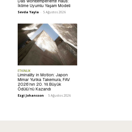
Das wohltemperierte Haus:
İklime Uyumlu Yaşam Modeli
Sevda Yayla
-
5 Ağustos 2026
ETKİNLİK
Liminality in Motion: Japon
Mimar Yurika Takemura, FAV
2026’nın 20. Yıl Büyük
Ödülü’nü Kazandı
Ezgi Johansson
-
5 Ağustos 2026