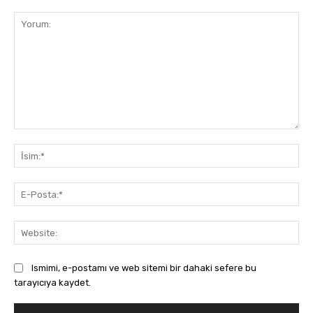
Yorum:
İsi
E-
Pos
Web
Ismimi, e-postamı ve web sitemi bir dahaki sefere bu
tarayıcıya kaydet.