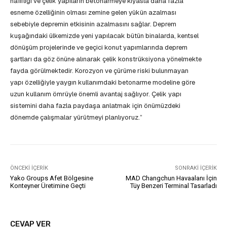
hafifliği ve çelik yapıların betonarmeye kıyasla daha fazla
esneme özelliğinin olması zemine gelen yükün azalması
sebebiyle depremin etkisinin azalmasını sağlar. Deprem
kuşağındaki ülkemizde yeni yapılacak bütün binalarda, kentsel
dönüşüm projelerinde ve geçici konut yapımlarında deprem
şartları da göz önüne alınarak çelik konstrüksiyona yönelmekte
fayda görülmektedir. Korozyon ve çürüme riski bulunmayan
yapı özelliğiyle yaygın kullanımdaki betonarme modeline göre
uzun kullanım ömrüyle önemli avantaj sağlıyor. Çelik yapı
sistemini daha fazla paydaşa anlatmak için önümüzdeki
dönemde çalışmalar yürütmeyi planlıyoruz.”
ÖNCEKI İÇERIK
SONRAKI İÇERIK
Yako Groups Afet Bölgesine
MAD Changchun Havaalanı İçin
Konteyner Üretimine Geçti
Tüy Benzeri Terminal Tasarladı
CEVAP VER