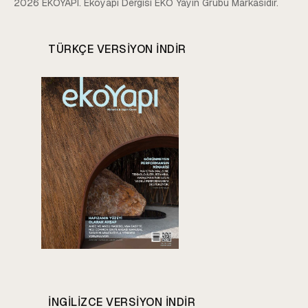
2026 EKOYAPI. Ekoyapı Dergisi EKO Yayın Grubu Markasıdır.
TÜRKÇE VERSIYON INDIR
INGILIZCE VERSIYON INDIR