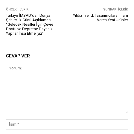
ÖNCEKI İÇERIK
SONRAKI İÇERIK
Türkiye İMSAD’dan Dünya
Yıldız Trend: Tasarımcılara İlham
Şehircilik Günü Açıklaması:
Veren Yeni Ürünler
“Gelecek Nesiller İçin Çevre
Dostu ve Depreme Dayanıklı
Yapılar İnşa Etmeliyiz”
CEVAP VER
Yorum:
İsi