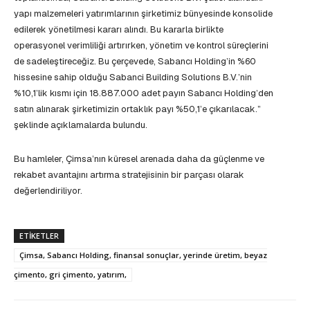
yapı malzemeleri yatırımlarının şirketimiz bünyesinde konsolide
edilerek yönetilmesi kararı alındı. Bu kararla birlikte
operasyonel verimliliği artırırken, yönetim ve kontrol süreçlerini
de sadeleştireceğiz. Bu çerçevede, Sabancı Holding’in %60
hissesine sahip olduğu Sabanci Building Solutions B.V.’nin
%10,1’lik kısmı için 18.887.000 adet payın Sabancı Holding’den
satın alınarak şirketimizin ortaklık payı %50,1’e çıkarılacak.”
şeklinde açıklamalarda bulundu.
Bu hamleler, Çimsa’nın küresel arenada daha da güçlenme ve
rekabet avantajını artırma stratejisinin bir parçası olarak
değerlendiriliyor.
ETIKETLER
Çimsa, Sabancı Holding, finansal sonuçlar, yerinde üretim, beyaz
çimento, gri çimento, yatırım,