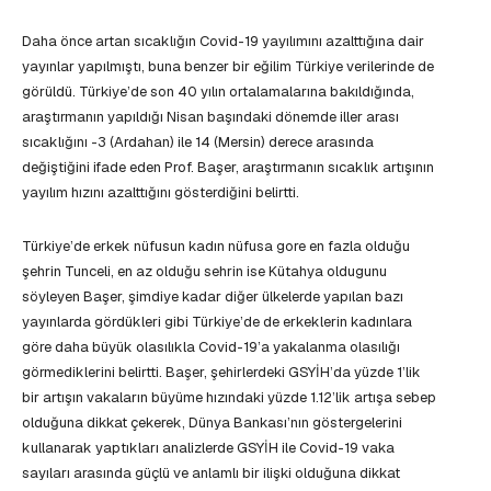
Daha önce artan sıcaklığın Covid-19 yayılımını azalttığına dair
yayınlar yapılmıştı, buna benzer bir eğilim Türkiye verilerinde de
görüldü. Türkiye’de son 40 yılın ortalamalarına bakıldığında,
araştırmanın yapıldığı Nisan başındaki dönemde iller arası
sıcaklığını -3 (Ardahan) ile 14 (Mersin) derece arasında
değiştiğini ifade eden Prof. Başer, araştırmanın sıcaklık artışının
yayılım hızını azalttığını gösterdiğini belirtti.
Türkiye’de erkek nüfusun kadın nüfusa gore en fazla olduğu
şehrin Tunceli, en az olduğu sehrin ise Kütahya oldugunu
söyleyen Başer, şimdiye kadar diğer ülkelerde yapılan bazı
yayınlarda gördükleri gibi Türkiye’de de erkeklerin kadınlara
göre daha büyük olasılıkla Covid-19’a yakalanma olasılığı
görmediklerini belirtti. Başer, şehirlerdeki GSYİH’da yüzde 1’lik
bir artışın vakaların büyüme hızındaki yüzde 1.12’lik artışa sebep
olduğuna dikkat çekerek, Dünya Bankası’nın göstergelerini
kullanarak yaptıkları analizlerde GSYİH ile Covid-19 vaka
sayıları arasında güçlü ve anlamlı bir ilişki olduğuna dikkat