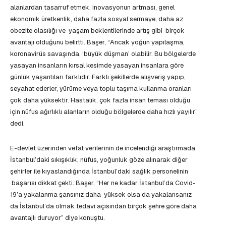
alanlardan tasarruf etmek, inovasyonun artması, genel
ekonomik üretkenlik, daha fazla sosyal sermaye, daha az
obezite olasılığı ve yaşam beklentilerinde artış gibi birçok
avantajı olduğunu belirtti. Başer, “Ancak yoğun yapılaşma,
koronavirüs savaşında, ‘büyük düşman’ olabilir. Bu bölgelerde
yasayan insanların kırsal kesimde yasayan insanlara göre
günlük yaşantıları farklıdır. Farklı şekillerde alışveriş yapıp,
seyahat ederler, yürüme veya toplu taşıma kullanma oranları
çok daha yüksektir. Hastalık, çok fazla insan teması olduğu
için nüfus ağırlıklı alanların olduğu bölgelerde daha hızlı yayılır”
dedi.
E-devlet üzerinden vefat verilerinin de incelendiği araştırmada,
İstanbul’daki sıkışıklık, nüfus, yoğunluk göze alınarak diğer
şehirler ile kıyaslandığında İstanbul’daki sağlık personelinin
başarısı dikkat çekti. Başer, “Her ne kadar İstanbul’da Covid-
19’a yakalanma şansınız daha yüksek olsa da yakalansanız
da İstanbul’da olmak tedavi açısından birçok şehre göre daha
avantajlı duruyor” diye konuştu.