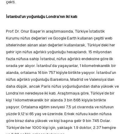
çekti.
İstanbul’un yoğunluğu Londra’nın iki katı
Prof. Dr. Onur Başer’in araştırmasında, Türkiye İstatistik
Kurumu nüfus değerleri ve Google Earth kullanan çeşitli web
sitelerinden alınan alan değerleri kullanılarak, Türkiye’deki her
şehir için nüfus ağırlıklı yoğunluğu hesaplandı. 15 milyondan
fazla nüfusa sahip İstanbul, nüfus ağırlıklı endeksine göre ilk
sırada yer alıyor. İstanbul’da yaşayanlar, 1 kilometrekarelik bir
alanda, ortalama 16 bin 757 kişiyle birlikte yaşıyor. İstanbul’un
nüfus ağırlıklı yoğunluğu Barselona, Madrid ve Valensiya’dan
daha düşük, ancak Paris nüfus yoğunluğundan daha yüksek ve
Londra’nın neredeyse iki katı. Araştırmaya göre, Türkiye’de bir
kişi 1 kilometrekarelik bir alanda 3 bin 868 kişiyle birlikte
yaşıyor. Ortalama eğitim seviyesi 7,5 yıl civarında ve nüfusun
yüzde 9,12’si 65 yaş ve üzerinde. Erkek nüfusu kadın nüfusa
göre biraz daha yüksek ve kişi başına gelir 9 bin 745 Dolar.
Türkiye’de her 1000 kişi için, yaklaşık 1.9 doktor, 2.37 hemşire