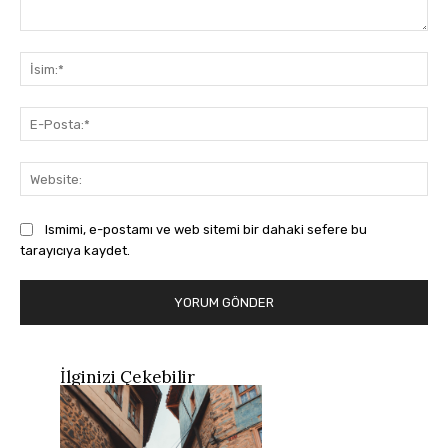
Yorum:
İsi
E-
Pos
Web
Ismimi, e-postamı ve web sitemi bir dahaki sefere bu
tarayıcıya kaydet.
İlginizi Çekebilir