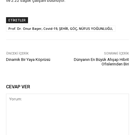
ve 2.22 sağlık çalışanı bulunuyor.
ETIKETLER
Prof. Dr. Onur Başer, Covid-19, ŞEHİR, GÖÇ, NÜFUS YOĞUNLUĞU,
ÖNCEKI İÇERIK
SONRAKI İÇERIK
Dinamik Bir Yaya Köprüsü
Dünyanın En Büyük Ahşap Hibrit
Ofislerinden Biri
CEVAP VER