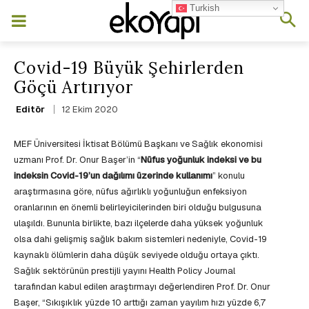
Turkish
Covid-19 Büyük Şehirlerden
Göçü Artırıyor
12 Ekim 2020
Editör
MEF Üniversitesi İktisat Bölümü Başkanı ve Sağlık ekonomisi
uzmanı Prof. Dr. Onur Başer’in “
Nüfus yoğunluk indeksi ve bu
indeksin Covid-19’un dağılımı üzerinde kullanımı
” konulu
araştırmasına göre, nüfus ağırlıklı yoğunluğun enfeksiyon
oranlarının en önemli belirleyicilerinden biri olduğu bulgusuna
ulaşıldı. Bununla birlikte, bazı ilçelerde daha yüksek yoğunluk
olsa dahi gelişmiş sağlık bakım sistemleri nedeniyle, Covid-19
kaynaklı ölümlerin daha düşük seviyede olduğu ortaya çıktı.
Sağlık sektörünün prestijli yayını Health Policy Journal
tarafından kabul edilen araştırmayı değerlendiren Prof. Dr. Onur
Başer, “Sıkışıklık yüzde 10 arttığı zaman yayılım hızı yüzde 6,7