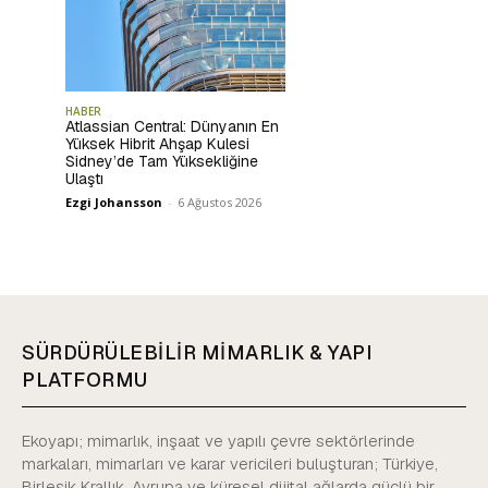
HABER
Atlassian Central: Dünyanın En
Yüksek Hibrit Ahşap Kulesi
Sidney’de Tam Yüksekliğine
Ulaştı
Ezgi Johansson
-
6 Ağustos 2026
SÜRDÜRÜLEBİLİR MİMARLIK & YAPI
PLATFORMU
Ekoyapı; mimarlık, inşaat ve yapılı çevre sektörlerinde
markaları, mimarları ve karar vericileri buluşturan; Türkiye,
Birleşik Krallık, Avrupa ve küresel dijital ağlarda güçlü bir