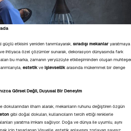
Arada
ki güçlü etkisini yeniden tanımlayarak,
sıradışı mekanlar
yaratmaya
l ve ihtiyaca özel çözümler sunarak, dekorasyon dünyasında fark
m alan bu marka, zamanın yeryüzüyle etkileşiminden oluşan muhteş
sarımlarıyla,
estetik
ve
işlevsellik
arasında mükemmel bir denge
nızca Görsel Değil, Duyusal Bir Deneyim
ve dokularından ilham alarak, mekanların ruhunu değiştiren özgün
eton
gibi doğal dokuları, kullanıcıların tercih ettiği renklerle
 alanları yaratma imkanı sağlıyor. Doğa ve dünya ile uyumlu, aynı
k için tasarlanan Visuelle, estetik anlayışını zorlayan sayısız