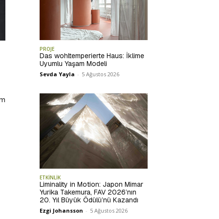
PROJE
Das wohltemperierte Haus: İklime
Uyumlu Yaşam Modeli
Sevda Yayla
-
5 Ağustos 2026
em
ETKİNLİK
Liminality in Motion: Japon Mimar
Yurika Takemura, FAV 2026’nın
20. Yıl Büyük Ödülü’nü Kazandı
Ezgi Johansson
-
5 Ağustos 2026