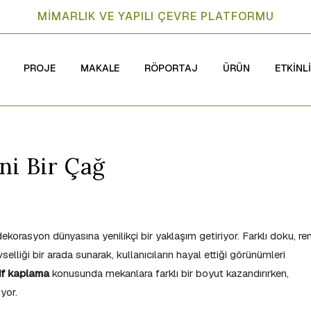
MİMARLIK VE YAPILI ÇEVRE PLATFORMU
PROJE
MAKALE
RÖPORTAJ
ÜRÜN
ETKİNL
i Bir Çağ
dekorasyon dünyasına yenilikçi bir yaklaşım getiriyor. Farklı doku, re
elliği bir arada sunarak, kullanıcıların hayal ettiği görünümleri
if kaplama
konusunda mekanlara farklı bir boyut kazandırırken,
ıyor.