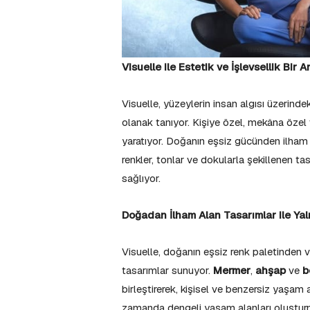
Visuelle ile Estetik ve İşlevsellik Bir 
Visuelle, yüzeylerin insan algısı üzerinde
olanak tanıyor. Kişiye özel, mekâna öze
yaratıyor. Doğanın eşsiz gücünden ilha
renkler, tonlar ve dokularla şekillenen ta
sağlıyor.
Doğadan İlham Alan Tasarımlar ile Yal
Visuelle, doğanın eşsiz renk paletinden 
tasarımlar sunuyor.
Mermer
,
ahşap
ve
b
birleştirerek, kişisel ve benzersiz yaşam
zamanda dengeli yaşam alanları oluşturma