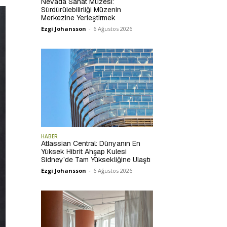
Nevada Sanat Müzesi:
Sürdürülebilirliği Müzenin
Merkezine Yerleştirmek
Ezgi Johansson
-
6 Ağustos 2026
HABER
Atlassian Central: Dünyanın En
Yüksek Hibrit Ahşap Kulesi
Sidney’de Tam Yüksekliğine Ulaştı
Ezgi Johansson
-
6 Ağustos 2026