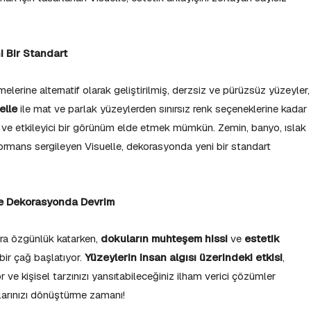
ni Bir Standart
erine alternatif olarak geliştirilmiş, derzsiz ve pürüzsüz yüzeyler,
elle
ile mat ve parlak yüzeylerden sınırsız renk seçeneklerine kadar
ve etkileyici bir görünüm elde etmek mümkün. Zemin, banyo, ıslak
formans sergileyen Visuelle, dekorasyonda yeni bir standart
ile Dekorasyonda Devrim
ara özgünlük katarken,
dokuların muhteşem hissi
ve
estetik
ir çağ başlatıyor.
Yüzeylerin insan algısı üzerindeki etkisi
,
r ve kişisel tarzınızı yansıtabileceğiniz ilham verici çözümler
nlarınızı dönüştürme zamanı!