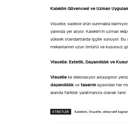
Kalekim Güvencesi ve Uzman Uygulama
Visuelle, sadece ürün sunmakla kalmıyo
yanında yer alıyor. Kalekim’in uzman ekip
yüksek standartlarda işçilik sunuyor. Bu s
mekanlarının uzun ömürlü ve kusursuz gör
Visuelle: Estetik, Dayanıklılık ve Kus
Visuelle
ile dekorasyon anlayışınızı yen
dayanıklılık
ve
tasarım
açısından her mek
alanda farklılık yaratmanıza olanak tanır.
ETIKETLER
Kalekim, Visuelle, dekoratif kapl