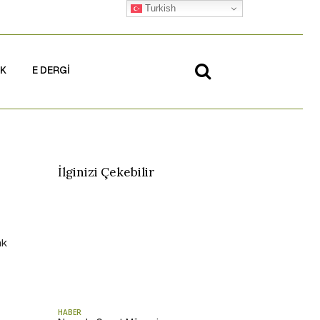
Turkish
İK
E DERGİ
İlginizi Çekebilir
nk
HABER