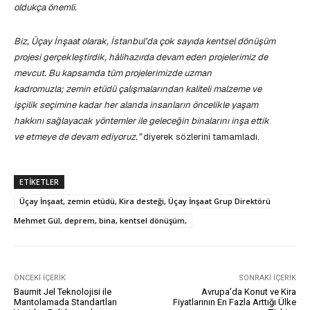
oldukça önemli.
Biz, Üçay İnşaat olarak, İstanbul’da çok sayıda kentsel dönüşüm
projesi gerçekleştirdik, hâlihazırda devam eden projelerimiz de
mevcut. Bu kapsamda tüm projelerimizde uzman
kadromuzla; zemin etüdü çalışmalarından kaliteli malzeme ve
işçilik seçimine kadar her alanda insanların öncelikle yaşam
hakkını sağlayacak yöntemler ile geleceğin binalarını inşa ettik
ve etmeye de devam ediyoruz.”
diyerek sözlerini tamamladı.
ETIKETLER
Üçay İnşaat, zemin etüdü, Kira desteği, Üçay İnşaat Grup Direktörü
Mehmet Gül, deprem, bina, kentsel dönüşüm,
ÖNCEKI İÇERIK
SONRAKI İÇERIK
Baumit Jel Teknolojisi ile
Avrupa’da Konut ve Kira
Mantolamada Standartları
Fiyatlarının En Fazla Arttığı Ülke