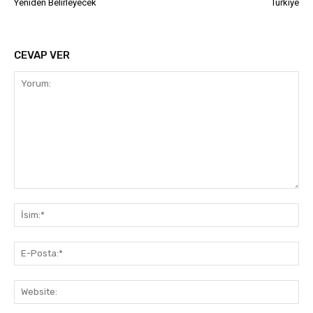
Yeniden Belirleyecek
Türkiye
CEVAP VER
Yorum:
İsi
E-
Pos
Web