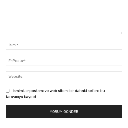
Yorum:
İsi
E-
Pos
Web
Ismimi, e-postamı ve web sitemi bir dahaki sefere bu
tarayıcıya kaydet.