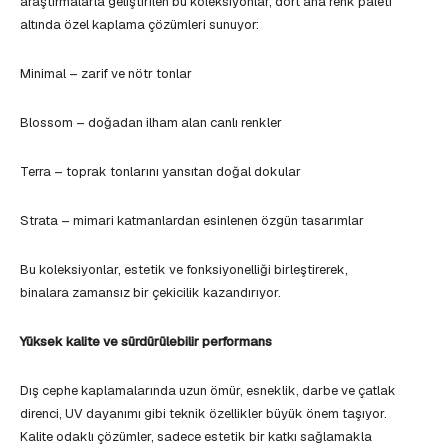
araştırmalarla geliştirilen bu koleksiyonlar, dört ana renk paleti
altında özel kaplama çözümleri sunuyor:
Minimal – zarif ve nötr tonlar
Blossom – doğadan ilham alan canlı renkler
Terra – toprak tonlarını yansıtan doğal dokular
Strata – mimari katmanlardan esinlenen özgün tasarımlar
Bu koleksiyonlar, estetik ve fonksiyonelliği birleştirerek,
binalara zamansız bir çekicilik kazandırıyor.
Yüksek kalite ve sürdürülebilir performans
Dış cephe kaplamalarında uzun ömür, esneklik, darbe ve çatlak
direnci, UV dayanımı gibi teknik özellikler büyük önem taşıyor.
Kalite odaklı çözümler, sadece estetik bir katkı sağlamakla