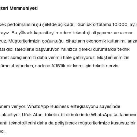
şteri Memnuniyeti
sek performansını şu şekilde açıkladı: “Günlük ortalama 10.000, ayl
ayız. Bu yüksek kapasiteyi modern teknoloji altyapımız ve uzman
uz. Müşterilerimizin çoğunluğu, cihazların ekonomik kullanımı, arız
sı gibi taleplerle başvuruyor. Yalnızca gerekli durumlarda teknik
met süreçlerimizi daha verimli hale getiriyoruz. Müşterilerimizin
me ulaştırırken, sadece %15’lik bir kısmı için teknik servis
yük önem veriyor. WhatsApp Business entegrasyonu sayesinde
k alabiliyor. Ufuk Atan, tüketici bildirimlerinde WhatsApp kullanımını
lantı teknolojilerini daha da geliştirerek müşterilerimize kusursuz bir
di.