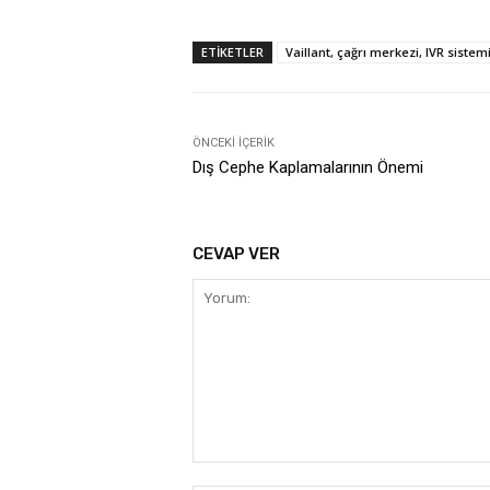
ETIKETLER
Vaillant, çağrı merkezi, IVR sistemi
ÖNCEKI İÇERIK
Dış Cephe Kaplamalarının Önemi
CEVAP VER
Yorum: