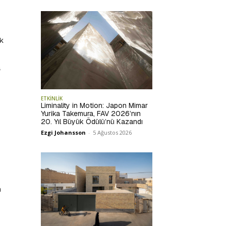
ık
a
ETKİNLİK
Liminality in Motion: Japon Mimar
Yurika Takemura, FAV 2026’nın
20. Yıl Büyük Ödülü’nü Kazandı
Ezgi Johansson
-
5 Ağustos 2026
n