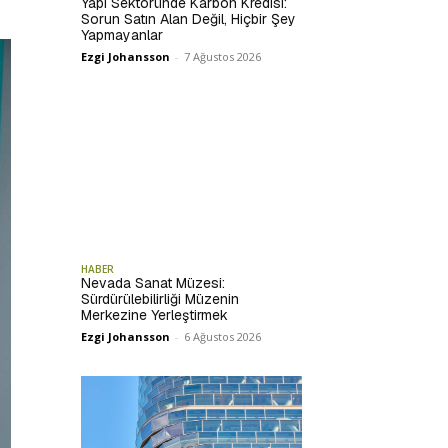
Yapı Sektöründe Karbon Kredisi:
Sorun Satın Alan Değil, Hiçbir Şey
Yapmayanlar
Ezgi Johansson
-
7 Ağustos 2026
HABER
Nevada Sanat Müzesi:
Sürdürülebilirliği Müzenin
Merkezine Yerleştirmek
Ezgi Johansson
-
6 Ağustos 2026