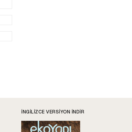
İsim:*
E-
Posta:*
Website:
INGILIZCE VERSIYON INDIR