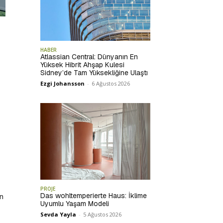
HABER
Atlassian Central: Dünyanın En
Yüksek Hibrit Ahşap Kulesi
Sidney’de Tam Yüksekliğine Ulaştı
Ezgi Johansson
-
6 Ağustos 2026
PROJE
Das wohltemperierte Haus: İklime
an
Uyumlu Yaşam Modeli
Sevda Yayla
-
5 Ağustos 2026