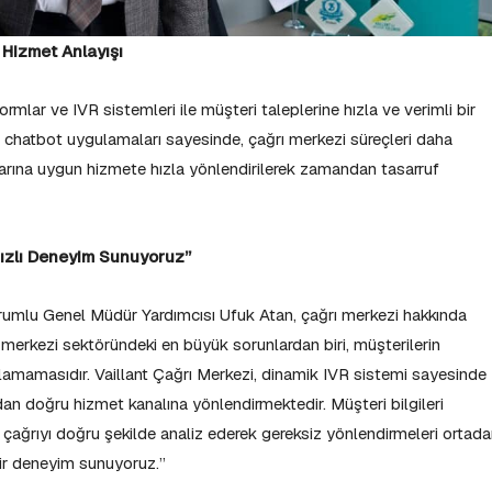
i Hizmet Anlayışı
ormlar ve IVR sistemleri ile müşteri taleplerine hızla ve verimli bir
li chatbot uygulamaları sayesinde, çağrı merkezi süreçleri daha
yaçlarına uygun hizmete hızla yönlendirilerek zamandan tasarruf
 Hızlı Deneyim Sunuyoruz”
umlu Genel Müdür Yardımcısı Ufuk Atan, çağrı merkezi hakkında
ı merkezi sektöründeki en büyük sorunlardan biri, müşterilerin
ılamamasıdır. Vaillant Çağrı Merkezi, dinamik IVR sistemi sayesinde
n doğru hizmet kanalına yönlendirmektedir. Müşteri bilgileri
 çağrıyı doğru şekilde analiz ederek gereksiz yönlendirmeleri ortad
 bir deneyim sunuyoruz.”