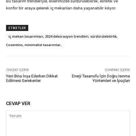
Bu tasarım trendleriyle, evlerimizde sürdürülebilirlik, estetik ve
konfor bir araya gelerek iç mekanları daha yaşanabilir kılıyor.
ETIKETLER
iç mekan tasarımları, 2024 dekorasyon trendleri, sürdürülebilirlik,
Cosentino, minimalist tasarımlar,
ÖNCEKI İÇERIK
SONRAKI İÇERIK
Yeni Bina İnşa Ederken Dikkat
Enerji Tasarrufu İçin Doğru Isınma
Edilmesi Gerekenler
Yöntemleri ve İpuçları
CEVAP VER