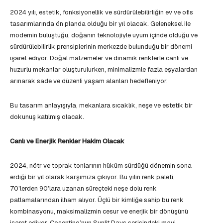
2024 yılı, estetik, fonksiyonellik ve sürdürülebilirliğin ev ve ofis
tasarımlarında ön planda olduğu bir yıl olacak. Geleneksel ile
modernin buluştuğu, doğanın teknolojiyle uyum içinde olduğu ve
sürdürülebilirlik prensiplerinin merkezde bulunduğu bir dönemi
işaret ediyor. Doğal malzemeler ve dinamik renklerle canlı ve
huzurlu mekanlar oluşturulurken, minimalizmle fazla eşyalardan
arınarak sade ve düzenli yaşam alanları hedefleniyor.
Bu tasarım anlayışıyla, mekanlara sıcaklık, neşe ve estetik bir
dokunuş katılmış olacak.
Canlı ve Enerjik Renkler Hakim Olacak
2024, nötr ve toprak tonlarının hüküm sürdüğü dönemin sona
erdiği bir yıl olarak karşımıza çıkıyor. Bu yılın renk paleti,
70’lerden 90’lara uzanan süreçteki neşe dolu renk
patlamalarından ilham alıyor. Üçlü bir kimliğe sahip bu renk
kombinasyonu, maksimalizmin cesur ve enerjik bir dönüşünü
işaret ediyor. Cosentino’nun Sunlit Days serisindeki mavi,