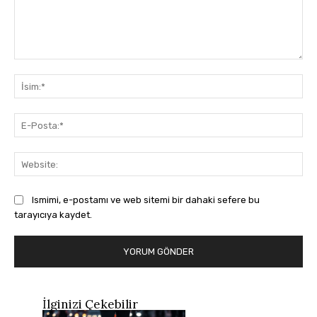
Yorum:
İsi
E-
Pos
Web
Ismimi, e-postamı ve web sitemi bir dahaki sefere bu
tarayıcıya kaydet.
İlginizi Çekebilir