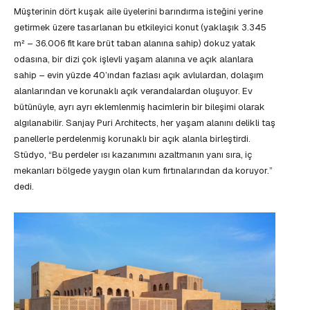
Müşterinin dört kuşak aile üyelerini barındırma isteğini yerine
getirmek üzere tasarlanan bu etkileyici konut (yaklaşık 3.345
m² – 36.006 fit kare brüt taban alanına sahip) dokuz yatak
odasına, bir dizi çok işlevli yaşam alanına ve açık alanlara
sahip – evin yüzde 40’ından fazlası açık avlulardan, dolaşım
alanlarından ve korunaklı açık verandalardan oluşuyor. Ev
bütünüyle, ayrı ayrı eklemlenmiş hacimlerin bir bileşimi olarak
algılanabilir. Sanjay Puri Architects, her yaşam alanını delikli taş
panellerle perdelenmiş korunaklı bir açık alanla birleştirdi.
Stüdyo, “Bu perdeler ısı kazanımını azaltmanın yanı sıra, iç
mekanları bölgede yaygın olan kum fırtınalarından da koruyor.”
dedi.