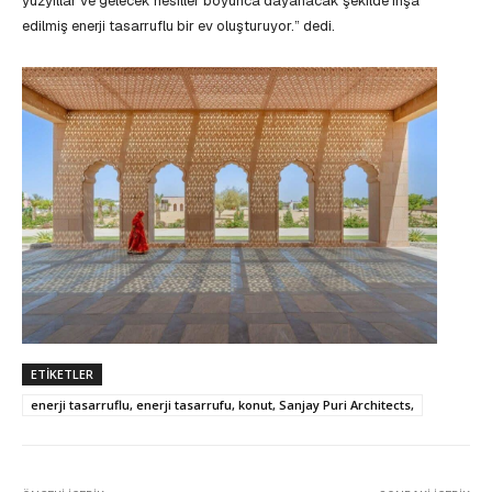
yüzyıllar ve gelecek nesiller boyunca dayanacak şekilde inşa
edilmiş enerji tasarruflu bir ev oluşturuyor.” dedi.
ETIKETLER
enerji tasarruflu, enerji tasarrufu, konut, Sanjay Puri Architects,