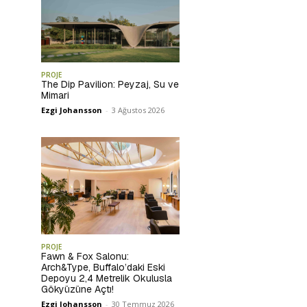
PROJE
The Dip Pavilion: Peyzaj, Su ve
Mimari
Ezgi Johansson
-
3 Ağustos 2026
PROJE
Fawn & Fox Salonu:
Arch&Type, Buffalo’daki Eski
Depoyu 2,4 Metrelik Okulusla
Gökyüzüne Açtı!
Ezgi Johansson
-
30 Temmuz 2026