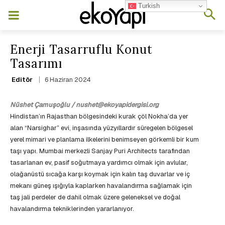
Turkish
Enerji Tasarruflu Konut
Tasarımı
6 Haziran 2024
Editör
Nüshet Çamuşoğlu / nushet@ekoyapidergisi.org
Hindistan’ın Rajasthan bölgesindeki kurak çöl Nokha’da yer
alan “Narsighar” evi, inşasında yüzyıllardır süregelen bölgesel
yerel mimari ve planlama ilkelerini benimseyen görkemli bir kum
taşı yapı. Mumbai merkezli Sanjay Puri Architects tarafından
tasarlanan ev, pasif soğutmaya yardımcı olmak için avlular,
olağanüstü sıcağa karşı koymak için kalın taş duvarlar ve iç
mekanı güneş ışığıyla kaplarken havalandırma sağlamak için
taş jali perdeler de dahil olmak üzere geleneksel ve doğal
havalandırma tekniklerinden yararlanıyor.