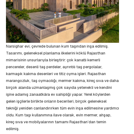
Narsighar evi, çevrede bulunan kum taşından inşa edilmiş.
Tasarımı, geleneksel planlama ilkelerini köklü Rajasthan
mimarisinin unsurlarıyla birleştirir: çok kanatlı kemerli
pencereler, desenli taş perdeler, ayrıntılı taş pergolalar,
karmaşık kakma desenleri ve titiz oyma işleri. Rajasthan
marangozluk, taş oymacılığı, mermer kakma, kireç sıva ve daha
birçok alanda uzmanlaşmış çok sayıda yetenekli ve kendini
işine adamış zanaatkâra ev sahipliği yapar. Yerel köylerden
gelen işçilerle birlikte onların becerileri, birçok geleneksel
tekniği yeniden canlandırırken tüm evin inşa edilmesine yardımcı
oldu. Kum taşı kullanımına ilave olarak, evin mermer, ahşap,
kireç sıva ve mobilyalarının tamamı Rajasthan’dan temin
edilmiş.