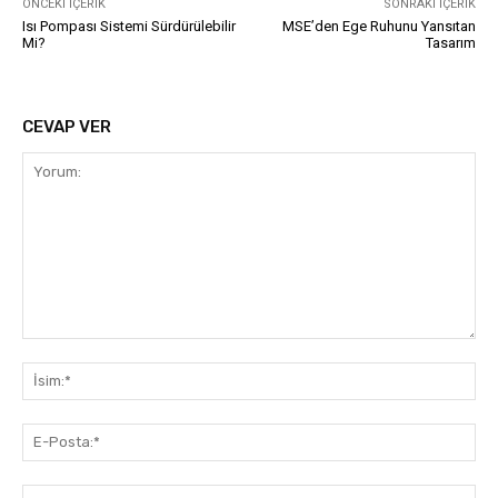
ÖNCEKI İÇERIK
SONRAKI İÇERIK
Isı Pompası Sistemi Sürdürülebilir
MSE’den Ege Ruhunu Yansıtan
Mi?
Tasarım
CEVAP VER
Yorum:
İsi
E-
Pos
Web