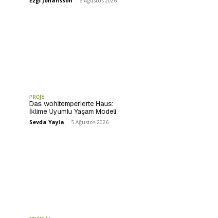
Ezgi Johansson
-
6 Ağustos 2026
PROJE
Das wohltemperierte Haus:
İklime Uyumlu Yaşam Modeli
Sevda Yayla
-
5 Ağustos 2026