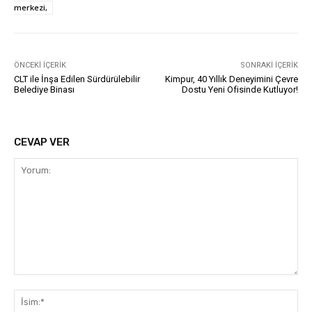
merkezi,
ÖNCEKI İÇERIK
SONRAKI İÇERIK
CLT ile İnşa Edilen Sürdürülebilir
Kimpur, 40 Yıllık Deneyimini Çevre
Belediye Binası
Dostu Yeni Ofisinde Kutluyor!
CEVAP VER
Yorum:
İsi