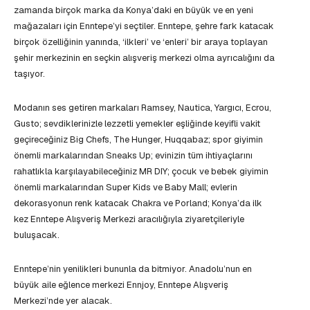
zamanda birçok marka da Konya’daki en büyük ve en yeni
mağazaları için Enntepe’yi seçtiler. Enntepe, şehre fark katacak
birçok özelliğinin yanında, ‘ilkleri’ ve ‘enleri’ bir araya toplayan
şehir merkezinin en seçkin alışveriş merkezi olma ayrıcalığını da
taşıyor.
Modanın ses getiren markaları Ramsey, Nautica, Yargıcı, Ecrou,
Gusto; sevdiklerinizle lezzetli yemekler eşliğinde keyifli vakit
geçireceğiniz Big Chefs, The Hunger, Huqqabaz; spor giyimin
önemli markalarından Sneaks Up; evinizin tüm ihtiyaçlarını
rahatlıkla karşılayabileceğiniz MR DIY; çocuk ve bebek giyimin
önemli markalarından Super Kids ve Baby Mall; evlerin
dekorasyonun renk katacak Chakra ve Porland; Konya’da ilk
kez Enntepe Alışveriş Merkezi aracılığıyla ziyaretçileriyle
buluşacak.
Enntepe’nin yenilikleri bununla da bitmiyor. Anadolu’nun en
büyük aile eğlence merkezi Ennjoy, Enntepe Alışveriş
Merkezi’nde yer alacak.