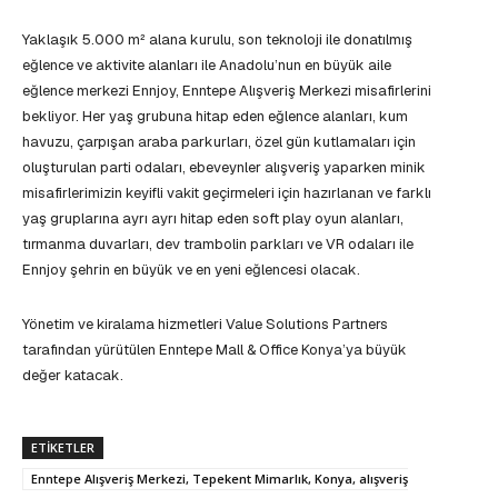
Yaklaşık 5.000 m² alana kurulu, son teknoloji ile donatılmış
eğlence ve aktivite alanları ile Anadolu’nun en büyük aile
eğlence merkezi Ennjoy, Enntepe Alışveriş Merkezi misafirlerini
bekliyor. Her yaş grubuna hitap eden eğlence alanları, kum
havuzu, çarpışan araba parkurları, özel gün kutlamaları için
oluşturulan parti odaları, ebeveynler alışveriş yaparken minik
misafirlerimizin keyifli vakit geçirmeleri için hazırlanan ve farklı
yaş gruplarına ayrı ayrı hitap eden soft play oyun alanları,
tırmanma duvarları, dev trambolin parkları ve VR odaları ile
Ennjoy şehrin en büyük ve en yeni eğlencesi olacak.
Yönetim ve kiralama hizmetleri Value Solutions Partners
tarafından yürütülen Enntepe Mall & Office Konya’ya büyük
değer katacak.
ETIKETLER
Enntepe Alışveriş Merkezi, Tepekent Mimarlık, Konya, alışveriş