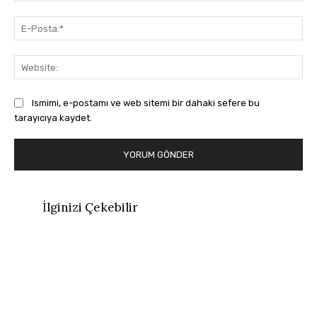
E-
Pos
Web
Ismimi, e-postamı ve web sitemi bir dahaki sefere bu
tarayıcıya kaydet.
İlginizi Çekebilir